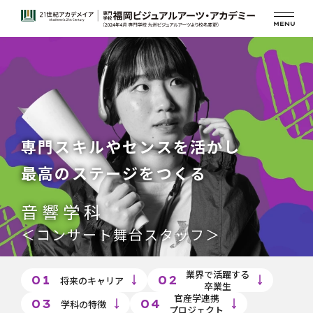
専門スキルやセンスを活かし
最高のステージをつくる
音響学科
＜コンサート舞台スタッフ＞
業界で活躍する
01
02
将来のキャリア
卒業生
官産学連携
03
04
学科の特徴
プロジェクト