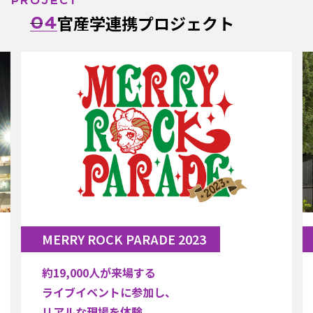
PROJECT
官産学連携プロジェクト
04
MERRY ROCK PARADE 2023
「
約19,000人が来場する
フ
ライブイベントに参加し、
イ
リアルな現場を体験。
プ