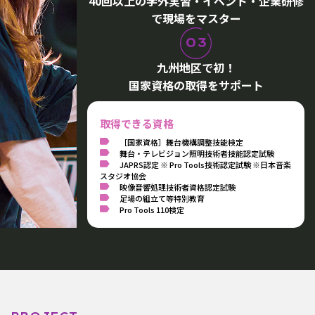
40回以上の学外実習・イベント・企業研修
で現場をマスター
03
九州地区で初！
国家資格の取得をサポート
取得できる資格
［国家資格］舞台機構調整技能検定
舞台・テレビジョン照明技術者技能認定試験
JAPRS認定 ※ Pro Tools技術認定試験 ※日本音楽
スタジオ協会
映像音響処理技術者資格認定試験
足場の組立て等特別教育
Pro Tools 110検定