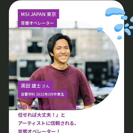
MSI JAPAN 東京
音響オペレーター
黒田 雄士
さん
音響学科 2022年3月卒業生
目指しているのは「この人に
任せれば大丈夫！」と
アーティストに信頼される、
音響オペレーター！