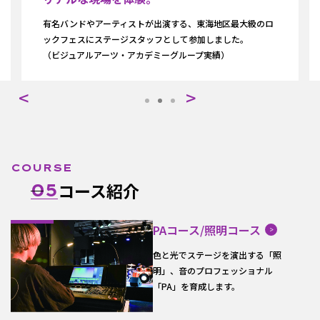
有名バンドやアーティストが出演する、東海地区最大級のロ
日本
ックフェスにステージスタッフとして参加しました。
プロ
（ビジュアルアーツ・アカデミーグループ実績）
（ビ
COURSE
コース紹介
05
PAコース/照明コース
色と光でステージを演出する「照
明」、音のプロフェッショナル
「PA」を育成します。