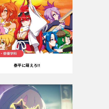
・俳優学科
泰平に萌えろ!!