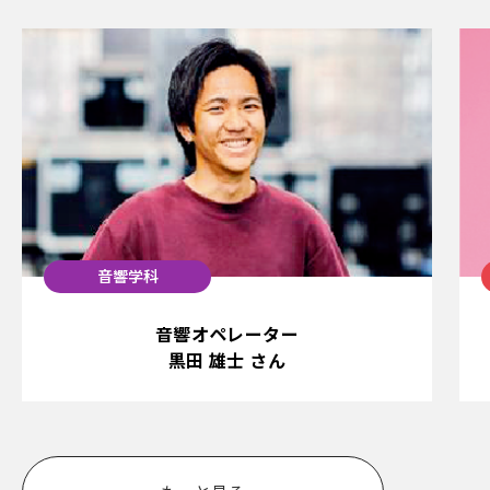
音響学科
音響オペレーター
黒田 雄士 さん