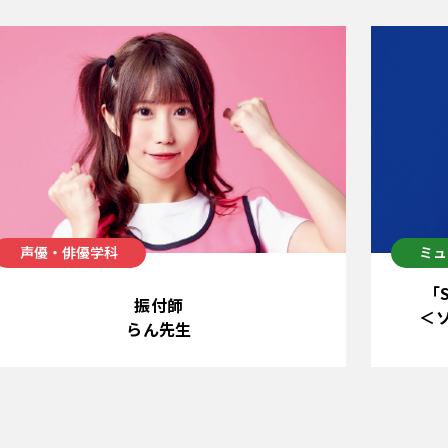
声優・俳優学科
ミュ
「
振付師
＜
らん先生