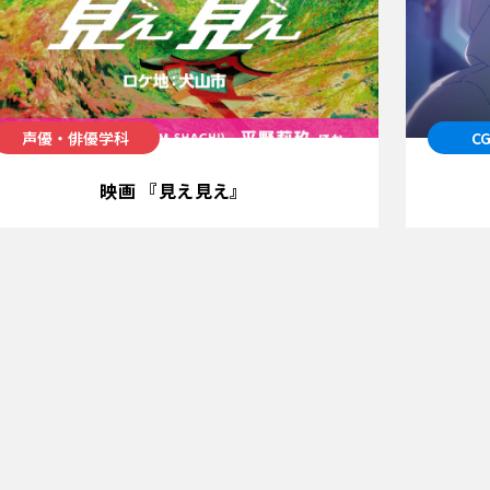
声優・俳優学科
C
映画 『見え見え』