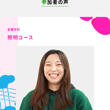
参
加者の声
音響学科
照明コース