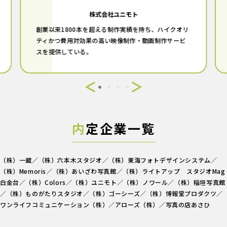
株式会社ユニモト
創業以来1800本を超える制作実績を持ち、ハイクオリ
ティかつ費用対効果の高い映像制作・動画制作サービ
スを提供している。
内
定企業一覧
（株）一蔵／（株）六本木スタジオ／（株）東海フォトデザインシステム／
（株）Memoris／（株）あいざわ写真館／（株）ライトアップ スタジオMag
白金台／（株）Colors／（株）ユニモト／（株）ノワール／（株）稲垣写真館
／（株）ものがたりスタジオ／（株）ゴーシーズ／（株）博報堂プロダクツ／
ワンライフコミュニケーション（株）／アローズ（株）／写真の店あさひ