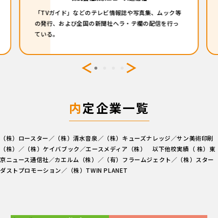
「TVガイド」などのテレビ情報誌や写真集、ムック等
の発行、および全国の新聞社へラ・テ欄の配信を行っ
ている。
内
定企業一覧
（株）ロースター／（株）清水音泉／（株）キューズナレッジ／サン美術印刷
（株）／（株）ケイバブック／エースメディア（株） 以下他校実績（ 株）東
京ニュース通信社／カエルム（株）／（有）フラームジェクト／（株）スター
ダストプロモーション／（株）TWIN PLANET