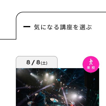
気になる
講座を選ぶ
8/8
(土)