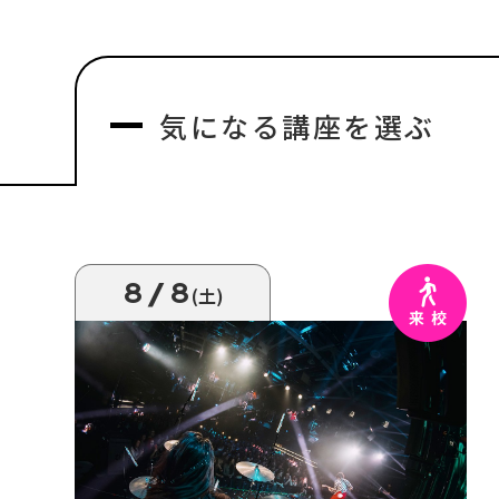
気になる
講座を選ぶ
8/8
(土)