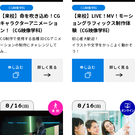
CG映像学科
CG映像学科
【来校】命を吹き込め！CG
【来校】LIVE！MV！モーシ
キャラクターアニメーショ
ョングラフィックス制作体
ン！（CG映像学科）
験（CG映像学科）
CG制作で使用する各種3DCGアニメ
初心者大歓迎！
ーションの制作にチャレンジして
イラストや文字をかっこよく動かそ
み...
う！
申し込む
詳しく見る
申し込む
詳しく見る
8/16
8/16
(日)
(日)