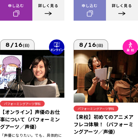
申し込む
詳しく見る
申し込む
詳しく見る
8/16
8/16
(日)
(日)
パフォーミングアーツ学科
パフォーミングアーツ学科
【オンライン】声優のお仕
【来校】初めてのアニメア
事について（パフォーミン
フレコ体験！（パフォーミ
グアーツ／声優）
ングアーツ／声優）
「声優になりたい。でも、具体的に