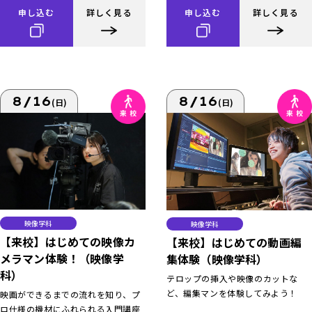
申し込む
詳しく見る
申し込む
詳しく見る
8/16
8/16
(日)
(日)
映像学科
映像学科
【来校】はじめての映像カ
【来校】はじめての動画編
メラマン体験！（映像学
集体験（映像学科）
科）
テロップの挿入や映像のカットな
ど、編集マンを体験してみよう！
映画ができるまでの流れを知り、プ
ロ仕様の機材にふれられる入門講座