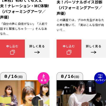
【来校】初めてでも大丈
夫！パーソナルボイス診断
夫！ナレーション・MC体験!
（パフォーミングアーツ／
（パフォーミングアーツ／
声優）
声優）
この講座では、プロの先生があなた
「自分の声に自信がない」「人前で
の声を聴いて、「実はこんな役が向
話すと緊張しちゃう……」そんなあ
いて...
なた...
申し込む
詳しく見る
申し込む
詳しく見る
8/16
8/16
(日)
(日)