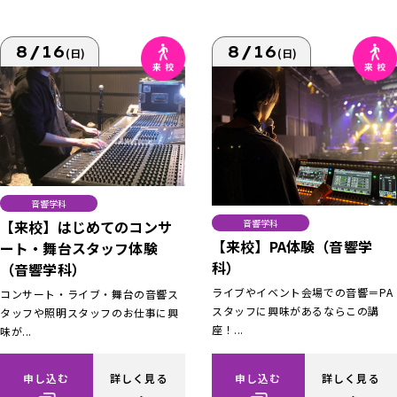
8/16
8/16
(日)
(日)
音響学科
【来校】はじめてのコンサ
音響学科
【来校】PA体験（音響学
ート・舞台スタッフ体験
科）
（音響学科）
ライブやイベント会場での音響＝PA
コンサート・ライブ・舞台の音響ス
スタッフに興味があるならこの講
タッフや照明スタッフのお仕事に興
座！...
味が...
申し込む
詳しく見る
申し込む
詳しく見る