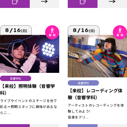
8/16
8/16
(日)
(日)
音響学科
音響学科
【来校】照明体験（音響学
【来校】レコーディング体
科）
験（音響学科）
ライブやイベントのステージを光で
アーティストのレコーディングを体
彩る＝照明スタッフに興味があるな
験してみよう!
らこ...
音楽をクリ...