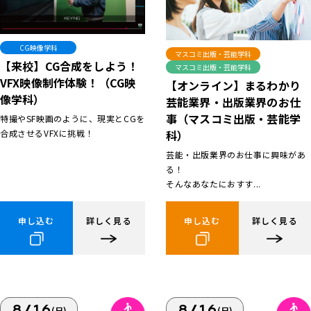
CG映像学科
マスコミ出版・芸能学科
【来校】CG合成をしよう！
マスコミ出版・芸能学科
VFX映像制作体験！（CG映
【オンライン】まるわかり
像学科）
芸能業界・出版業界のお仕
事（マスコミ出版・芸能学
特撮やSF映画のように、現実とCGを
合成させるVFXに挑戦！
科）
芸能・出版業界のお仕事に興味があ
る！
そんなあなたにおすす...
申し込む
詳しく見る
申し込む
詳しく見る
8/16
8/16
(日)
(日)