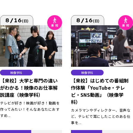
8/16
8/16
(日)
(日)
映像学科
映像学科
【来校】大学と専門の違い
【来校】はじめての番組制
がわかる！映像のお仕事解
作体験「YouTube・テレ
説講座（映像学科）
ビ・SNS動画」（映像学
科）
テレビが好き！映画が好き！動画を
作ってみたい！そんなあなたにおす
カメラマンやディレクター、音声な
すめ...
ど、テレビで耳にしたことのある仕
事を...