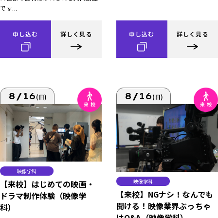
です...
申し込む
詳しく見る
申し込む
詳しく見る
8/16
8/16
(日)
(日)
映像学科
映像学科
【来校】はじめての映画・
【来校】NGナシ！なんでも
ドラマ制作体験（映像学
聞ける！映像業界ぶっちゃ
科）
けQ&A（映像学科）