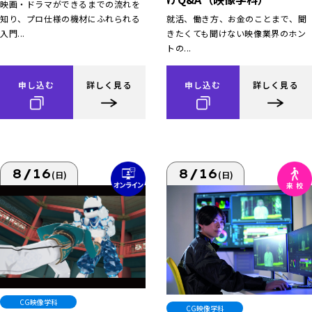
映画・ドラマができるまでの流れを
知り、プロ仕様の機材にふれられる
就活、働き方、お金のことまで、聞
入門...
きたくても聞けない映像業界のホン
トの...
申し込む
詳しく見る
申し込む
詳しく見る
8/16
8/16
(日)
(日)
CG映像学科
CG映像学科