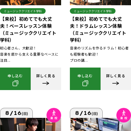
ミュージッククリエイト学科
ミュージッククリエイト学科
【来校】初めてでも大丈
【来校】初めてでも大丈
夫！ベースレッスン体験
夫！ドラムレッスン体験
（ミュージッククリエイト
（ミュージッククリエイト
学科）
学科）
初心者さん、大歓迎！
音楽のリズムを作るドラム！初心者
音楽を底から支える重要なベースに
も経験者も歓迎！
注目...
プロの講...
申し込む
詳しく見る
申し込む
詳しく見る
8/16
8/16
(日)
(日)