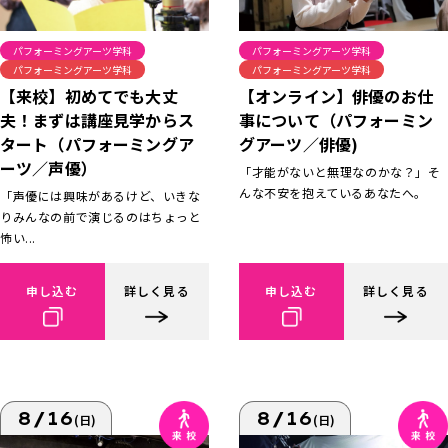
パフォーミングアーツ学科
パフォーミングアーツ学科
パフォーミングアーツ学科
パフォーミングアーツ学科
【来校】初めてでも大丈
【オンライン】俳優のお仕
夫！まずは講座見学からス
事について（パフォーミン
タート（パフォーミングア
グアーツ／俳優)
ーツ／声優）
「才能がないと無理なのかな？」そ
んな不安を抱えているあなたへ。
「声優には興味があるけど、いきな
りみんなの前で演じるのはちょっと
怖い...
申し込む
詳しく見る
申し込む
詳しく見る
8/16
8/16
(日)
(日)