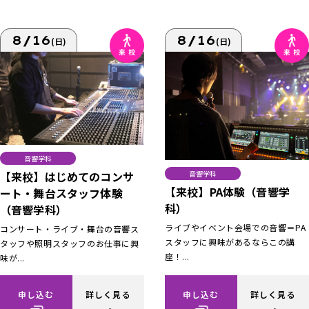
8/16
8/16
(日)
(日)
音響学科
【来校】はじめてのコンサ
音響学科
【来校】PA体験（音響学
ート・舞台スタッフ体験
科）
（音響学科）
ライブやイベント会場での音響＝PA
コンサート・ライブ・舞台の音響ス
スタッフに興味があるならこの講
タッフや照明スタッフのお仕事に興
座！...
味が...
申し込む
詳しく見る
申し込む
詳しく見る