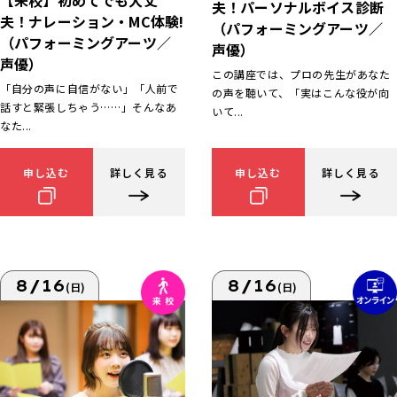
【来校】初めてでも大丈
夫！パーソナルボイス診断
夫！ナレーション・MC体験!
（パフォーミングアーツ／
（パフォーミングアーツ／
声優）
声優）
この講座では、プロの先生があなた
「自分の声に自信がない」「人前で
の声を聴いて、「実はこんな役が向
話すと緊張しちゃう……」そんなあ
いて...
なた...
申し込む
詳しく見る
申し込む
詳しく見る
8/16
8/16
(日)
(日)