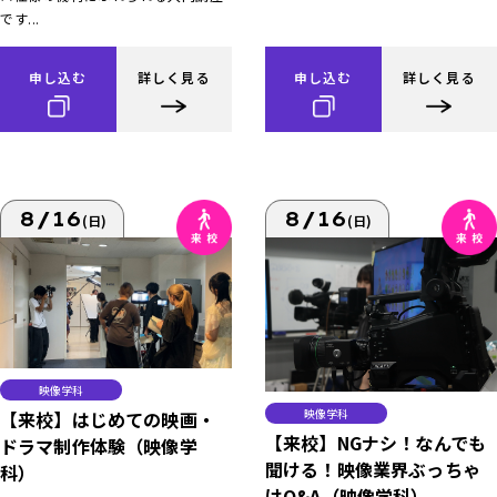
です...
申し込む
詳しく見る
申し込む
詳しく見る
8/16
8/16
(日)
(日)
映像学科
映像学科
【来校】はじめての映画・
【来校】NGナシ！なんでも
ドラマ制作体験（映像学
聞ける！映像業界ぶっちゃ
科）
けQ&A（映像学科）