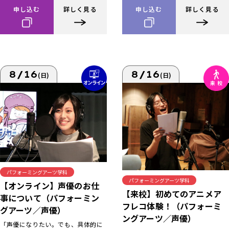
申し込む
詳しく見る
申し込む
詳しく見る
8/16
8/16
(日)
(日)
パフォーミングアーツ学科
パフォーミングアーツ学科
【オンライン】声優のお仕
【来校】初めてのアニメア
事について（パフォーミン
フレコ体験！（パフォーミ
グアーツ／声優）
ングアーツ／声優）
「声優になりたい。でも、具体的に