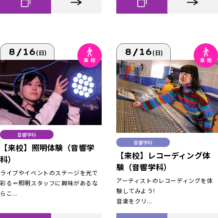
8/16
8/16
(日)
(日)
音響学科
音響学科
【来校】照明体験（音響学
【来校】レコーディング体
科）
験（音響学科）
ライブやイベントのステージを光で
アーティストのレコーディングを体
彩る＝照明スタッフに興味があるな
験してみよう!
らこ...
音楽をクリ...