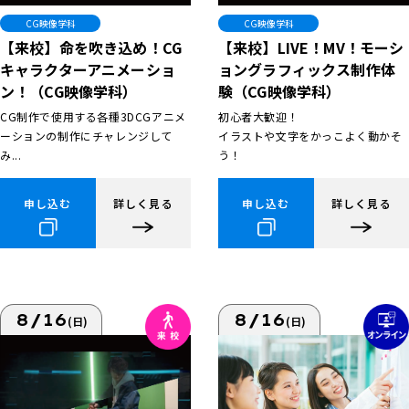
CG映像学科
CG映像学科
【来校】命を吹き込め！CG
【来校】LIVE！MV！モーシ
キャラクターアニメーショ
ョングラフィックス制作体
ン！（CG映像学科）
験（CG映像学科）
CG制作で使用する各種3DCGアニメ
初心者大歓迎！
ーションの制作にチャレンジして
イラストや文字をかっこよく動かそ
み...
う！
申し込む
詳しく見る
申し込む
詳しく見る
8/16
8/16
(日)
(日)