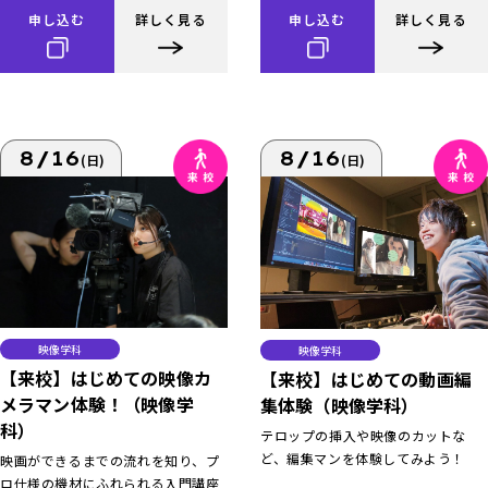
申し込む
詳しく見る
申し込む
詳しく見る
8/16
8/16
(日)
(日)
映像学科
映像学科
【来校】はじめての映像カ
【来校】はじめての動画編
メラマン体験！（映像学
集体験（映像学科）
科）
テロップの挿入や映像のカットな
ど、編集マンを体験してみよう！
映画ができるまでの流れを知り、プ
ロ仕様の機材にふれられる入門講座