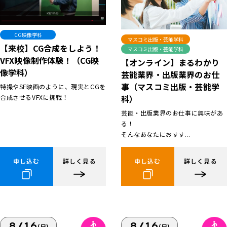
CG映像学科
マスコミ出版・芸能学科
【来校】CG合成をしよう！
マスコミ出版・芸能学科
VFX映像制作体験！（CG映
【オンライン】まるわかり
像学科）
芸能業界・出版業界のお仕
事（マスコミ出版・芸能学
特撮やSF映画のように、現実とCGを
合成させるVFXに挑戦！
科）
芸能・出版業界のお仕事に興味があ
る！
そんなあなたにおすす...
申し込む
詳しく見る
申し込む
詳しく見る
8/16
8/16
(日)
(日)