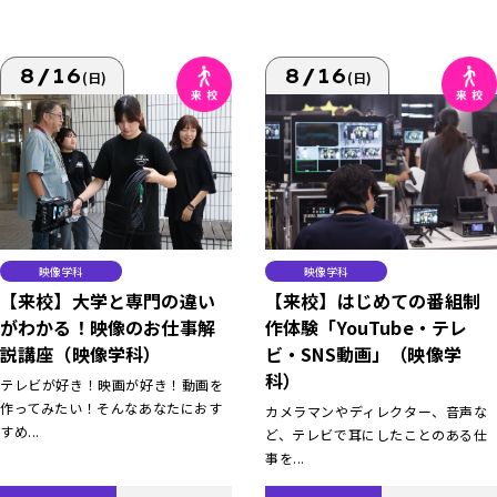
8/16
8/16
(日)
(日)
映像学科
映像学科
【来校】大学と専門の違い
【来校】はじめての番組制
がわかる！映像のお仕事解
作体験「YouTube・テレ
説講座（映像学科）
ビ・SNS動画」（映像学
科）
テレビが好き！映画が好き！動画を
作ってみたい！そんなあなたにおす
カメラマンやディレクター、音声な
すめ...
ど、テレビで耳にしたことのある仕
事を...