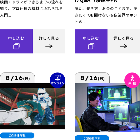
映画・ドラマができるまでの流れを
知り、プロ仕様の機材にふれられる
就活、働き方、お金のことまで、聞
入門...
きたくても聞けない映像業界のホン
トの...
申し込む
詳しく見る
申し込む
詳しく見る
8/16
8/16
(日)
(日)
CG映像学科
CG映像学科