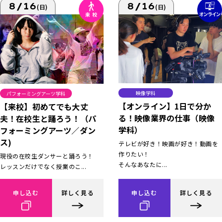
8/16
8/16
(日)
(日)
映像学科
パフォーミングアーツ学科
【オンライン】1日で分か
【来校】初めてでも大丈
る！映像業界の仕事（映像
夫！在校生と踊ろう！（パ
学科）
フォーミングアーツ／ダン
ス)
テレビが好き！映画が好き！動画を
作りたい！
現役の在校生ダンサーと踊ろう！
そんなあなたに...
レッスンだけでなく授業のこ...
申し込む
詳しく見る
申し込む
詳しく見る