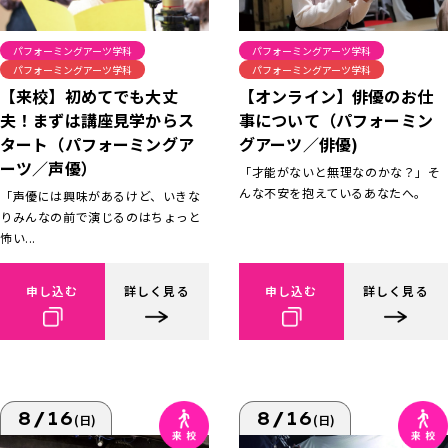
パフォーミングアーツ学科
パフォーミングアーツ学科
パフォーミングアーツ学科
パフォーミングアーツ学科
【来校】初めてでも大丈
【オンライン】俳優のお仕
夫！まずは講座見学からス
事について（パフォーミン
タート（パフォーミングア
グアーツ／俳優)
ーツ／声優）
「才能がないと無理なのかな？」そ
んな不安を抱えているあなたへ。
「声優には興味があるけど、いきな
りみんなの前で演じるのはちょっと
怖い...
申し込む
詳しく見る
申し込む
詳しく見る
8/16
8/16
(日)
(日)