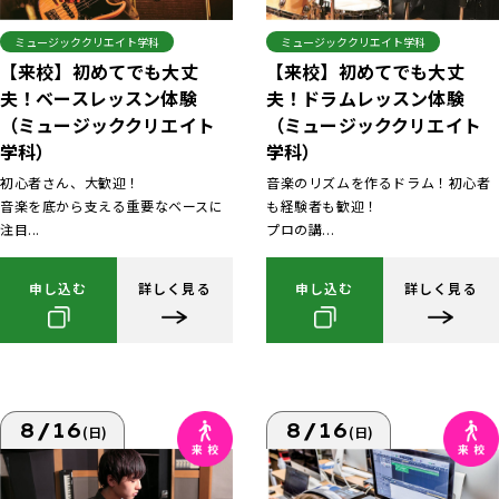
ミュージッククリエイト学科
ミュージッククリエイト学科
【来校】初めてでも大丈
【来校】初めてでも大丈
夫！ベースレッスン体験
夫！ドラムレッスン体験
（ミュージッククリエイト
（ミュージッククリエイト
学科）
学科）
初心者さん、大歓迎！
音楽のリズムを作るドラム！初心者
音楽を底から支える重要なベースに
も経験者も歓迎！
注目...
プロの講...
申し込む
詳しく見る
申し込む
詳しく見る
8/16
8/16
(日)
(日)