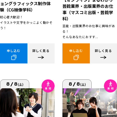
ョングラフィックス制作体
芸能業界・出版業界のお仕
験（CG映像学科）
事（マスコミ出版・芸能学
初心者大歓迎！
科）
イラストや文字をかっこよく動かそ
芸能・出版業界のお仕事に興味があ
う！
る！
そんなあなたにおすす...
申し込む
詳しく見る
申し込む
詳しく見る
8/8
8/8
(土)
(土)