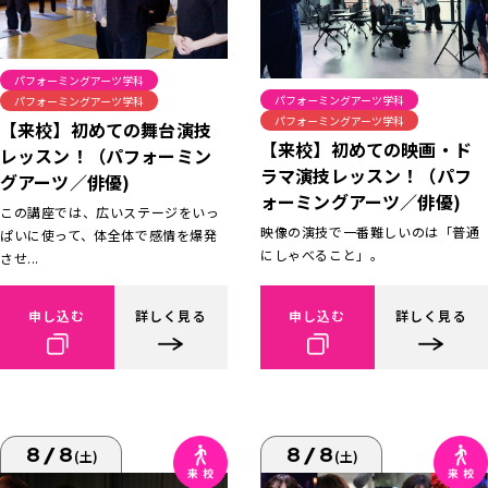
パフォーミングアーツ学科
パフォーミングアーツ学科
パフォーミングアーツ学科
パフォーミングアーツ学科
【来校】初めての舞台演技
【来校】初めての映画・ド
レッスン！（パフォーミン
ラマ演技レッスン！（パフ
グアーツ／俳優)
ォーミングアーツ／俳優)
この講座では、広いステージをいっ
映像の演技で一番難しいのは「普通
ぱいに使って、体全体で感情を爆発
にしゃべること」。
させ...
申し込む
詳しく見る
申し込む
詳しく見る
8/8
8/8
(土)
(土)