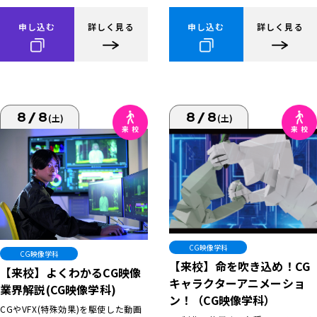
申し込む
詳しく見る
申し込む
詳しく見る
8/8
8/8
(土)
(土)
CG映像学科
CG映像学科
【来校】命を吹き込め！CG
【来校】よくわかるCG映像
キャラクターアニメーショ
業界解説(CG映像学科)
ン！（CG映像学科）
CGやVFX(特殊効果)を駆使した動画