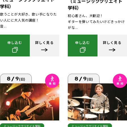
（ミュージッククリエイト
学科）
学科）
歌うことが大好き、歌い手になりた
初心者さん、大歓迎！
い人にに大人気の講座！
ギターを弾いてみたいけどきっかけ
音...
がな...
申し込む
詳しく見る
申し込む
詳しく見る
8/9
8/9
(日)
(日)
ミュージッククリエイト学科
ミュージッククリエイト学科