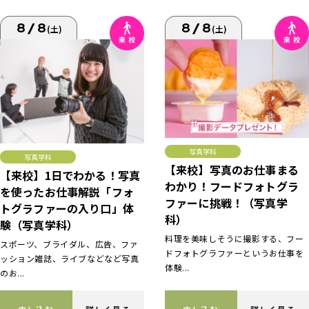
8/8
8/8
(土)
(土)
写真学科
写真学科
【来校】写真のお仕事まる
【来校】1日でわかる！写真
わかり！フードフォトグラ
を使ったお仕事解説「フォ
ファーに挑戦！（写真学
トグラファーの入り口」体
科）
験（写真学科）
料理を美味しそうに撮影する、フー
スポーツ、ブライダル、広告、ファ
ドフォトグラファーというお仕事を
ッション雑誌、ライブなどなど写真
体験...
のお...