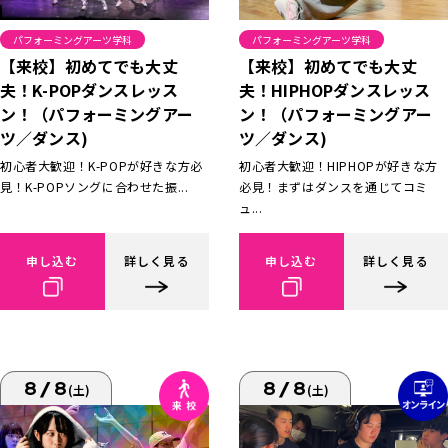
パフォーミングアーツ学科
パフォーミングアーツ学科
【来校】初めてでも大丈
【来校】初めてでも大丈
夫！K-POPダンスレッス
夫！HIPHOPダンスレッス
ン！（パフォーミングアー
ン！（パフォーミングアー
ツ／ダンス)
ツ／ダンス)
初心者大歓迎！K-POPが好きな方必
初心者大歓迎！HIPHOPが好きな方
見！K-POPソングに合わせた振...
必見！まずはダンスを通じてコミ
ュ...
申し込む
詳しく見る
申し込む
詳しく見る
8/8
8/8
(土)
(土)