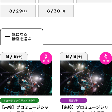
8/29
8/30
(土)
(日)
気になる
講座を選ぶ
8/8
8/8
(土)
(土)
ミュージッククリエイト学科
音響学科
【来校】プロミュージシャ
【来校】プロミュージシャ