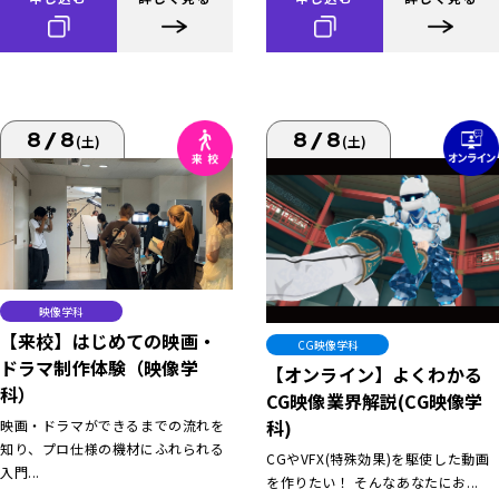
8/8
8/8
(土)
(土)
映像学科
【来校】はじめての映画・
CG映像学科
ドラマ制作体験（映像学
【オンライン】よくわかる
科）
CG映像業界解説(CG映像学
科)
映画・ドラマができるまでの流れを
知り、プロ仕様の機材にふれられる
CGやVFX(特殊効果)を駆使した動画
入門...
を作りたい！ そんなあなたにお...