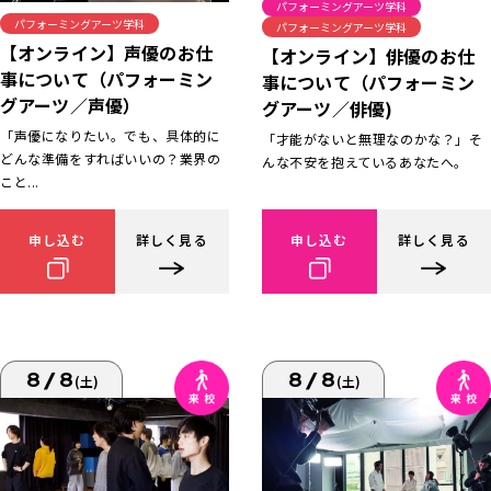
パフォーミングアーツ学科
パフォーミングアーツ学科
パフォーミングアーツ学科
【オンライン】声優のお仕
【オンライン】俳優のお仕
事について（パフォーミン
事について（パフォーミン
グアーツ／声優）
グアーツ／俳優)
「声優になりたい。でも、具体的に
「才能がないと無理なのかな？」そ
どんな準備をすればいいの？業界の
んな不安を抱えているあなたへ。
こと...
申し込む
詳しく見る
申し込む
詳しく見る
8/8
8/8
(土)
(土)