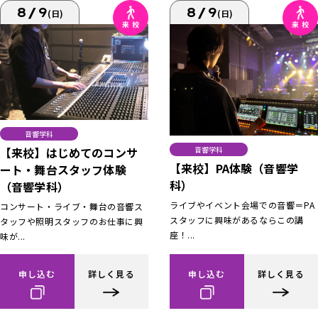
8/9
8/9
(日)
(日)
音響学科
【来校】はじめてのコンサ
音響学科
【来校】PA体験（音響学
ート・舞台スタッフ体験
科）
（音響学科）
ライブやイベント会場での音響＝PA
コンサート・ライブ・舞台の音響ス
スタッフに興味があるならこの講
タッフや照明スタッフのお仕事に興
座！...
味が...
申し込む
詳しく見る
申し込む
詳しく見る