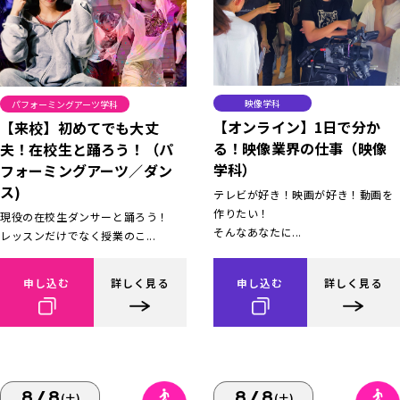
映像学科
パフォーミングアーツ学科
【オンライン】1日で分か
【来校】初めてでも大丈
る！映像業界の仕事（映像
夫！在校生と踊ろう！（パ
学科）
フォーミングアーツ／ダン
ス)
テレビが好き！映画が好き！動画を
作りたい！
現役の在校生ダンサーと踊ろう！
そんなあなたに...
レッスンだけでなく授業のこ...
申し込む
詳しく見る
申し込む
詳しく見る
8/8
8/8
(土)
(土)