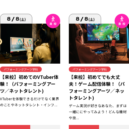
8/8
8/8
(土)
(土)
パフォーミングアーツ学科
パフォーミングアーツ学科
【来校】初めてでも大丈
【来校】初めてのVTuber体
夫！ゲーム配信体験！（パ
験！（パフォーミングアー
フォーミングアーツ／ネッ
ツ／ネットタレント)
トタレント)
VTuberを体験できるだけでなく業界
のことやネットタレント・インフ...
ゲーム実況が好きなあなた、まずは
一緒ににやってみよう！どんな機材
や技...