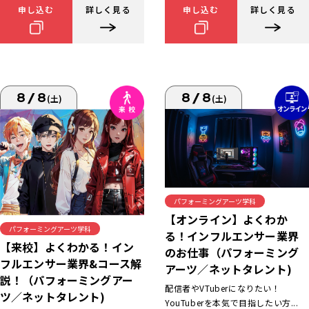
申し込む
詳しく見る
申し込む
詳しく見る
8/8
8/8
(土)
(土)
パフォーミングアーツ学科
【オンライン】よくわか
パフォーミングアーツ学科
る！インフルエンサー業界
【来校】よくわかる！イン
のお仕事（パフォーミング
フルエンサー業界&コース解
アーツ／ネットタレント)
説！（パフォーミングアー
配信者やVTuberになりたい！
ツ／ネットタレント)
YouTuberを本気で目指したい方...