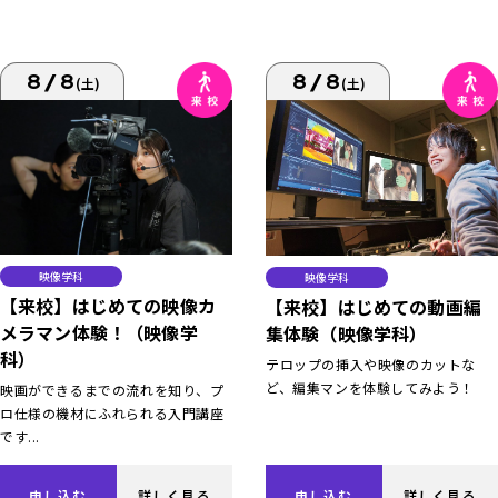
8/8
8/8
(土)
(土)
映像学科
映像学科
【来校】はじめての映像カ
【来校】はじめての動画編
メラマン体験！（映像学
集体験（映像学科）
科）
テロップの挿入や映像のカットな
ど、編集マンを体験してみよう！
映画ができるまでの流れを知り、プ
ロ仕様の機材にふれられる入門講座
です...
申し込む
詳しく見る
申し込む
詳しく見る