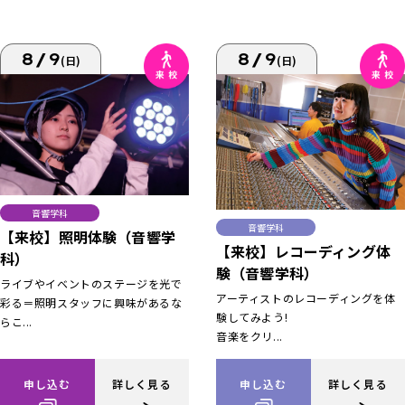
8/9
8/9
(日)
(日)
音響学科
音響学科
【来校】照明体験（音響学
【来校】レコーディング体
科）
験（音響学科）
ライブやイベントのステージを光で
アーティストのレコーディングを体
彩る＝照明スタッフに興味があるな
験してみよう!
らこ...
音楽をクリ...
申し込む
詳しく見る
申し込む
詳しく見る