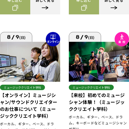
申し込む
詳しく見る
申し込む
詳しく見る
8/9
8/9
(日)
(日)
ミュージッククリエイト学科
ミュージッククリエイト学科
【来校】初めてのミュージ
【オンライン】ミュージシ
シャン体験！（ミュージッ
ャン/サウンドクリエイター
ククリエイト学科）
のお仕事について（ミュー
ジッククリエイト学科）
ボーカル、ギター、ベース、ドラ
ム、キーボードなどミュージシャン
ボーカル、ギター、ベース、ドラ
が気に...