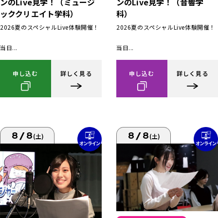
ンのLive見学！（ミュージ
ンのLive見学！（音響学
ッククリエイト学科）
科）
2026夏のスペシャルLive体験開催！
2026夏のスペシャルLive体験開催！
当日...
当日...
申し込む
詳しく見る
申し込む
詳しく見る
8/8
8/8
(土)
(土)