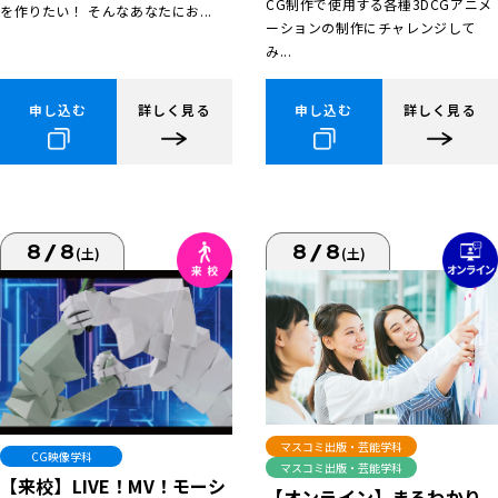
CG制作で使用する各種3DCGアニメ
を作りたい！ そんなあなたにお...
ーションの制作にチャレンジして
み...
申し込む
詳しく見る
申し込む
詳しく見る
8/8
8/8
(土)
(土)
マスコミ出版・芸能学科
CG映像学科
マスコミ出版・芸能学科
【来校】LIVE！MV！モーシ
【オンライン】まるわかり