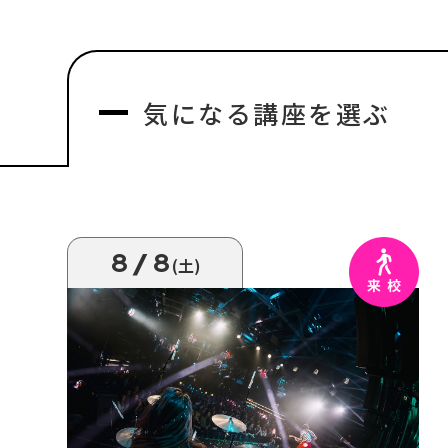
気になる
講座を選ぶ
8/8
(土)