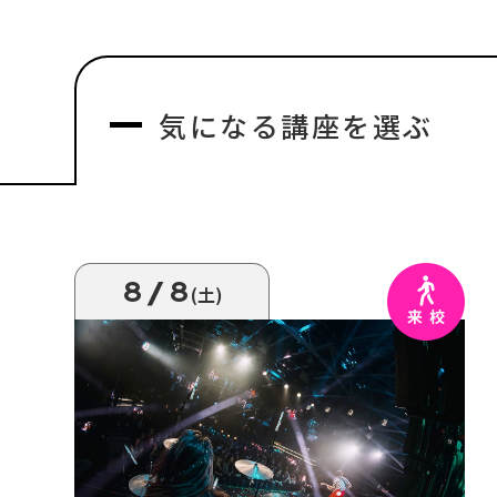
気になる
講座を選ぶ
8/8
(土)