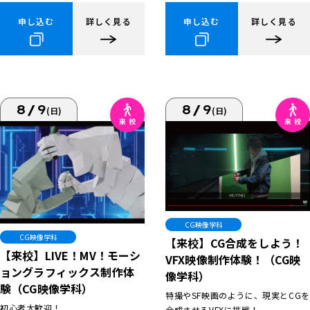
申し込む
詳しく見る
申し込む
詳しく見る
8/9
8/9
(日)
(日)
CG映像学科
CG映像学科
【来校】CG合成をしよう！
【来校】LIVE！MV！モーシ
VFX映像制作体験！（CG映
ョングラフィックス制作体
像学科）
験（CG映像学科）
特撮やSF映画のように、現実とCGを
初心者大歓迎！
合成させるVFXに挑戦！