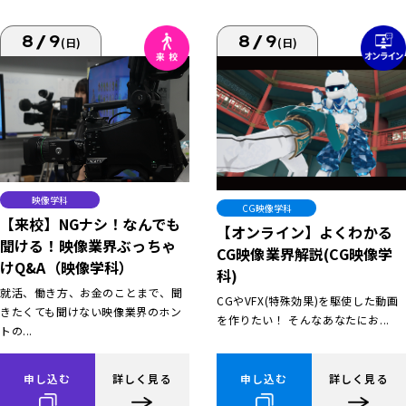
8/9
8/9
(日)
(日)
映像学科
CG映像学科
【来校】NGナシ！なんでも
【オンライン】よくわかる
聞ける！映像業界ぶっちゃ
CG映像業界解説(CG映像学
けQ&A（映像学科）
科)
就活、働き方、お金のことまで、聞
CGやVFX(特殊効果)を駆使した動画
きたくても聞けない映像業界のホン
を作りたい！ そんなあなたにお...
トの...
申し込む
詳しく見る
申し込む
詳しく見る