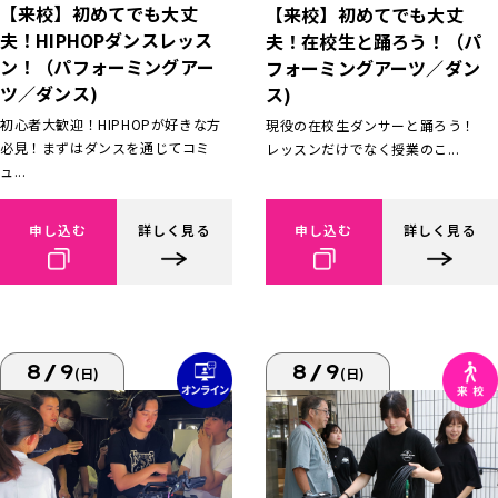
【来校】初めてでも大丈
【来校】初めてでも大丈
夫！HIPHOPダンスレッス
夫！在校生と踊ろう！（パ
ン！（パフォーミングアー
フォーミングアーツ／ダン
ツ／ダンス)
ス)
初心者大歓迎！HIPHOPが好きな方
現役の在校生ダンサーと踊ろう！
必見！まずはダンスを通じてコミ
レッスンだけでなく授業のこ...
ュ...
申し込む
詳しく見る
申し込む
詳しく見る
8/9
8/9
(日)
(日)