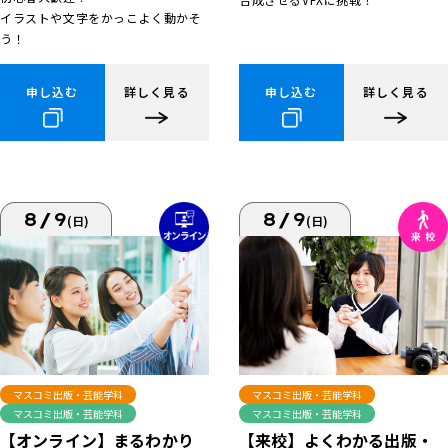
イラストや文字をかっこよく動かそ
う！
申し込む
詳しく見る
申し込む
詳しく見る
8/9
8/9
(日)
(日)
マスコミ出版・芸能学科
マスコミ出版・芸能学科
マスコミ出版・芸能学科
マスコミ出版・芸能学科
【来校】よくわかる出版・
【オンライン】まるわかり