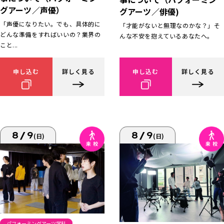
グアーツ／声優）
グアーツ／俳優)
「声優になりたい。でも、具体的に
「才能がないと無理なのかな？」そ
どんな準備をすればいいの？業界の
んな不安を抱えているあなたへ。
こと...
申し込む
詳しく見る
申し込む
詳しく見る
8/9
8/9
(日)
(日)
パフォーミングアーツ学科