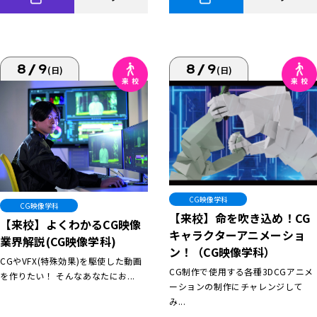
8/9
8/9
(日)
(日)
CG映像学科
CG映像学科
【来校】命を吹き込め！CG
【来校】よくわかるCG映像
キャラクターアニメーショ
業界解説(CG映像学科)
ン！（CG映像学科）
CGやVFX(特殊効果)を駆使した動画
CG制作で使用する各種3DCGアニメ
を作りたい！ そんなあなたにお...
ーションの制作にチャレンジして
み...