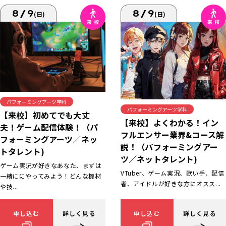
8/9
8/9
(日)
(日)
パフォーミングアーツ学科
パフォーミングアーツ学科
【来校】初めてでも大丈
【来校】よくわかる！イン
夫！ゲーム配信体験！（パ
フルエンサー業界&コース解
フォーミングアーツ／ネッ
説！（パフォーミングアー
トタレント)
ツ／ネットタレント)
ゲーム実況が好きなあなた、まずは
VTuber、ゲーム実況、歌い手、配信
一緒ににやってみよう！どんな機材
者、アイドルが好きな方にオスス...
や技...
申し込む
詳しく見る
申し込む
詳しく見る