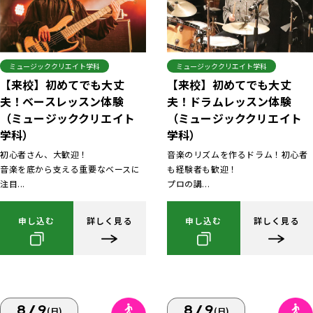
ミュージッククリエイト学科
ミュージッククリエイト学科
【来校】初めてでも大丈
【来校】初めてでも大丈
夫！ベースレッスン体験
夫！ドラムレッスン体験
（ミュージッククリエイト
（ミュージッククリエイト
学科）
学科）
初心者さん、大歓迎！
音楽のリズムを作るドラム！初心者
音楽を底から支える重要なベースに
も経験者も歓迎！
注目...
プロの講...
申し込む
詳しく見る
申し込む
詳しく見る
8/9
8/9
(日)
(日)