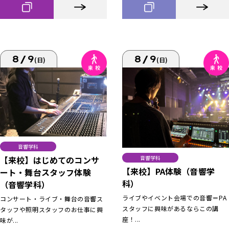
8/9
8/9
(日)
(日)
音響学科
【来校】はじめてのコンサ
音響学科
【来校】PA体験（音響学
ート・舞台スタッフ体験
科）
（音響学科）
ライブやイベント会場での音響＝PA
コンサート・ライブ・舞台の音響ス
スタッフに興味があるならこの講
タッフや照明スタッフのお仕事に興
座！...
味が...