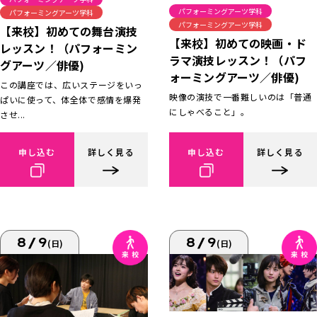
パフォーミングアーツ学科
パフォーミングアーツ学科
パフォーミングアーツ学科
【来校】初めての舞台演技
【来校】初めての映画・ド
レッスン！（パフォーミン
ラマ演技レッスン！（パフ
グアーツ／俳優)
ォーミングアーツ／俳優)
この講座では、広いステージをいっ
映像の演技で一番難しいのは「普通
ぱいに使って、体全体で感情を爆発
にしゃべること」。
させ...
申し込む
詳しく見る
申し込む
詳しく見る
8/9
8/9
(日)
(日)