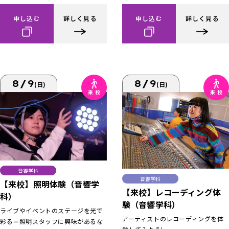
申し込む
詳しく見る
申し込む
詳しく見る
8/9
8/9
(日)
(日)
音響学科
音響学科
【来校】照明体験（音響学
【来校】レコーディング体
科）
験（音響学科）
ライブやイベントのステージを光で
アーティストのレコーディングを体
彩る＝照明スタッフに興味があるな