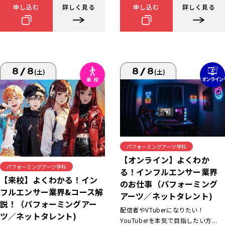
申し込む
詳しく見る
申し込む
詳しく見る
8/8
8/8
(土)
(土)
パフォーミングアーツ学科
【オンライン】よくわか
パフォーミングアーツ学科
る！インフルエンサー業界
【来校】よくわかる！イン
のお仕事（パフォーミング
フルエンサー業界&コース解
アーツ／ネットタレント)
説！（パフォーミングアー
配信者やVTuberになりたい！
ツ／ネットタレント)
YouTuberを本気で目指したい方...