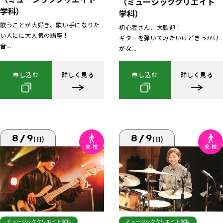
（ミュージッククリエイト
学科）
学科）
歌うことが大好き、歌い手になりた
初心者さん、大歓迎！
い人にに大人気の講座！
ギターを弾いてみたいけどきっかけ
音...
がな...
申し込む
詳しく見る
申し込む
詳しく見る
8/9
8/9
(日)
(日)
ミュージッククリエイト学科
ミュージッククリエイト学科