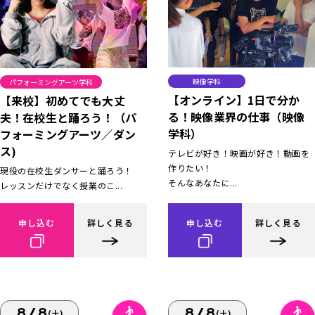
映像学科
パフォーミングアーツ学科
【オンライン】1日で分か
【来校】初めてでも大丈
る！映像業界の仕事（映像
夫！在校生と踊ろう！（パ
学科）
フォーミングアーツ／ダン
ス)
テレビが好き！映画が好き！動画を
作りたい！
現役の在校生ダンサーと踊ろう！
そんなあなたに...
レッスンだけでなく授業のこ...
申し込む
詳しく見る
申し込む
詳しく見る
8/8
8/8
(土)
(土)