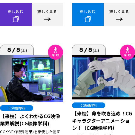
申し込む
詳しく見る
申し込む
詳しく見る
8/8
8/8
(土)
(土)
CG映像学科
CG映像学科
【来校】命を吹き込め！CG
【来校】よくわかるCG映像
キャラクターアニメーショ
業界解説(CG映像学科)
ン！（CG映像学科）
CGやVFX(特殊効果)を駆使した動画