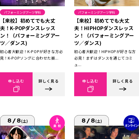
パフォーミングアーツ学科
パフォーミングアーツ学科
【来校】初めてでも大丈
【来校】初めてでも大丈
夫！K-POPダンスレッス
夫！HIPHOPダンスレッス
ン！（パフォーミングアー
ン！（パフォーミングアー
ツ／ダンス)
ツ／ダンス)
初心者大歓迎！K-POPが好きな方必
初心者大歓迎！HIPHOPが好きな方
見！K-POPソングに合わせた振...
必見！まずはダンスを通じてコミ
ュ...
申し込む
詳しく見る
申し込む
詳しく見る
8/8
8/8
(土)
(土)