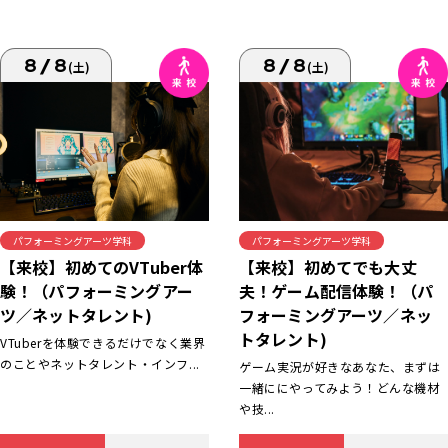
8/8
8/8
(土)
(土)
パフォーミングアーツ学科
パフォーミングアーツ学科
【来校】初めてでも大丈
【来校】初めてのVTuber体
夫！ゲーム配信体験！（パ
験！（パフォーミングアー
フォーミングアーツ／ネッ
ツ／ネットタレント)
トタレント)
VTuberを体験できるだけでなく業界
のことやネットタレント・インフ...
ゲーム実況が好きなあなた、まずは
一緒ににやってみよう！どんな機材
や技...