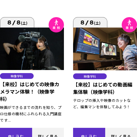
8/8
8/8
(土)
(土)
映像学科
映像学科
【来校】はじめての映像カ
【来校】はじめての動画編
メラマン体験！（映像学
集体験（映像学科）
科）
テロップの挿入や映像のカットな
ど、編集マンを体験してみよう！
映画ができるまでの流れを知り、プ
ロ仕様の機材にふれられる入門講座
です...
申し込む
詳しく見る
申し込む
詳しく見る