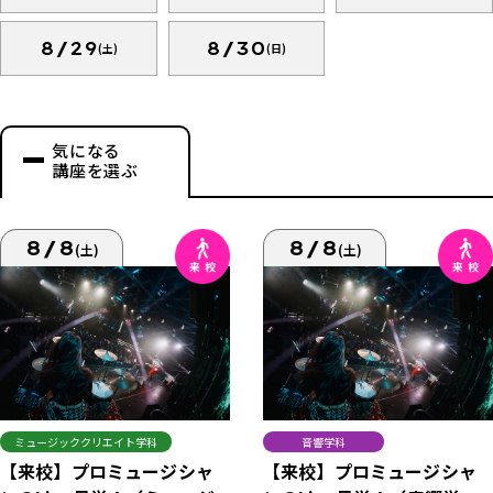
8/29
8/30
(土)
(日)
気になる
講座を選ぶ
8/8
8/8
(土)
(土)
ミュージッククリエイト学科
音響学科
【来校】プロミュージシャ
【来校】プロミュージシャ