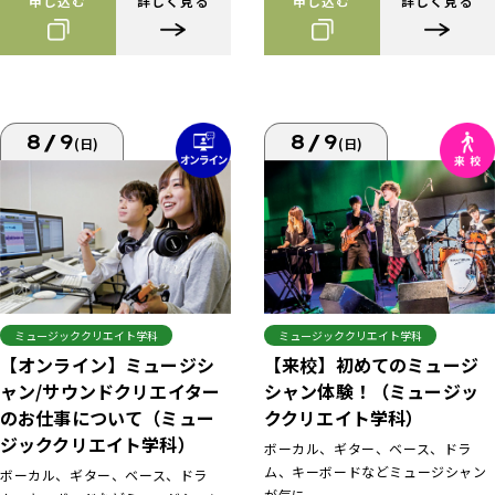
申し込む
詳しく見る
申し込む
詳しく見る
8/9
8/9
(日)
(日)
ミュージッククリエイト学科
ミュージッククリエイト学科
【来校】初めてのミュージ
【オンライン】ミュージシ
シャン体験！（ミュージッ
ャン/サウンドクリエイター
ククリエイト学科）
のお仕事について（ミュー
ジッククリエイト学科）
ボーカル、ギター、ベース、ドラ
ム、キーボードなどミュージシャン
ボーカル、ギター、ベース、ドラ
が気に...