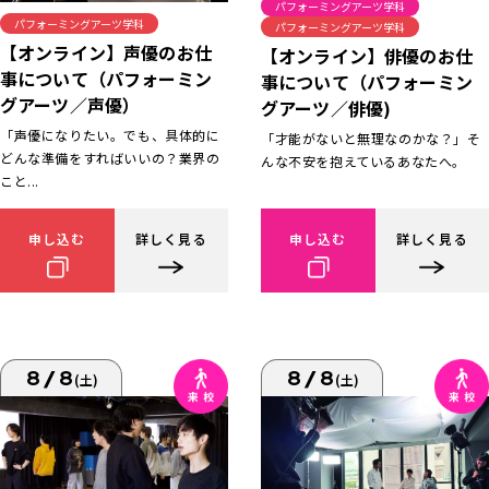
パフォーミングアーツ学科
パフォーミングアーツ学科
パフォーミングアーツ学科
【オンライン】声優のお仕
【オンライン】俳優のお仕
事について（パフォーミン
事について（パフォーミン
グアーツ／声優）
グアーツ／俳優)
「声優になりたい。でも、具体的に
「才能がないと無理なのかな？」そ
どんな準備をすればいいの？業界の
んな不安を抱えているあなたへ。
こと...
申し込む
詳しく見る
申し込む
詳しく見る
8/8
8/8
(土)
(土)