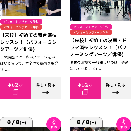
パフォーミングアーツ学科
パフォーミングアーツ学科
パフォーミングアーツ学科
パフォーミングアーツ学科
【来校】初めての舞台演技
【来校】初めての映画・ド
レッスン！（パフォーミン
ラマ演技レッスン！（パフ
グアーツ／俳優)
ォーミングアーツ／俳優)
この講座では、広いステージをいっ
映像の演技で一番難しいのは「普通
ぱいに使って、体全体で感情を爆発
にしゃべること」。
させ...
申し込む
詳しく見る
申し込む
詳しく見る
8/8
8/8
(土)
(土)