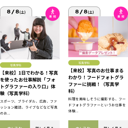
8/8
8/8
(土)
(土)
写真学科
写真学科
【来校】写真のお仕事まる
【来校】1日でわかる！写真
わかり！フードフォトグラ
を使ったお仕事解説「フォ
ファーに挑戦！（写真学
トグラファーの入り口」体
科）
験（写真学科）
料理を美味しそうに撮影する、フー
スポーツ、ブライダル、広告、ファ
ドフォトグラファーというお仕事を
ッション雑誌、ライブなどなど写真
体験...
のお...