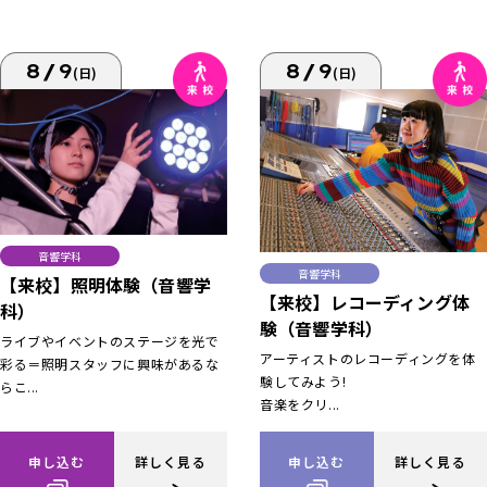
8/9
8/9
(日)
(日)
音響学科
音響学科
【来校】照明体験（音響学
【来校】レコーディング体
科）
験（音響学科）
ライブやイベントのステージを光で
アーティストのレコーディングを体
彩る＝照明スタッフに興味があるな
験してみよう!
らこ...
音楽をクリ...
申し込む
詳しく見る
申し込む
詳しく見る