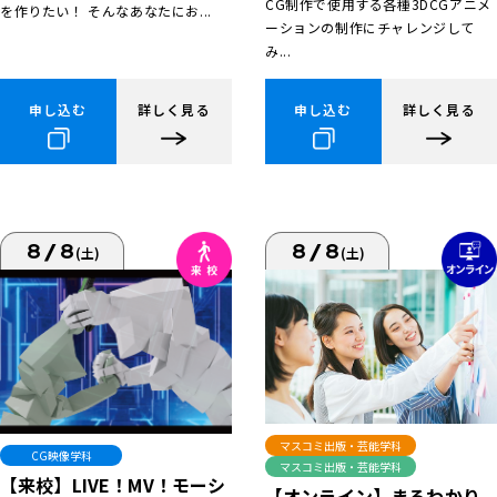
CG制作で使用する各種3DCGアニメ
を作りたい！ そんなあなたにお...
ーションの制作にチャレンジして
み...
申し込む
詳しく見る
申し込む
詳しく見る
8/8
8/8
(土)
(土)
マスコミ出版・芸能学科
CG映像学科
マスコミ出版・芸能学科
【来校】LIVE！MV！モーシ
【オンライン】まるわかり