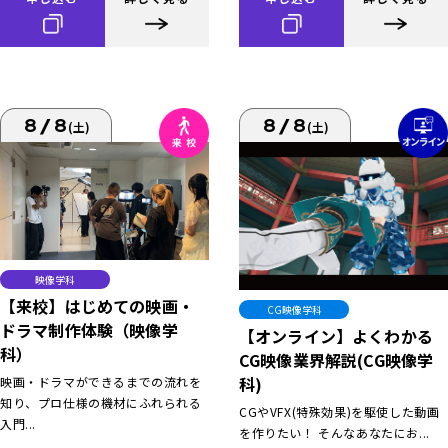
8/8
8/8
(土)
(土)
映像学科
【来校】はじめての映画・
CG映像学科
ドラマ制作体験（映像学
【オンライン】よくわかる
科）
CG映像業界解説(CG映像学
科)
映画・ドラマができるまでの流れを
知り、プロ仕様の機材にふれられる
CGやVFX(特殊効果)を駆使した動画
入門...
を作りたい！ そんなあなたにお...