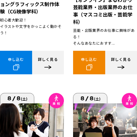
ョングラフィックス制作体
芸能業界・出版業界のお仕
験（CG映像学科）
事（マスコミ出版・芸能学
初心者大歓迎！
科）
イラストや文字をかっこよく動かそ
芸能・出版業界のお仕事に興味があ
う！
る！
そんなあなたにおすす...
申し込む
詳しく見る
申し込む
詳しく見る
8/8
8/8
(土)
(土)