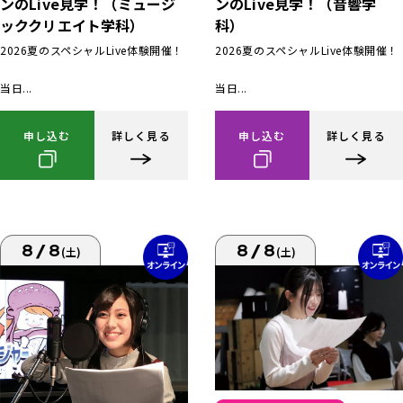
ンのLive見学！（ミュージ
ンのLive見学！（音響学
ッククリエイト学科）
科）
2026夏のスペシャルLive体験開催！
2026夏のスペシャルLive体験開催！
当日...
当日...
申し込む
詳しく見る
申し込む
詳しく見る
8/8
8/8
(土)
(土)