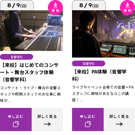
8/9
8/9
(日)
(日)
音響学科
【来校】はじめてのコンサ
音響学科
【来校】PA体験（音響学
ート・舞台スタッフ体験
科）
（音響学科）
ライブやイベント会場での音響＝PA
コンサート・ライブ・舞台の音響ス
スタッフに興味があるならこの講
タッフや照明スタッフのお仕事に興
座！...
味が...
申し込む
詳しく見る
申し込む
詳しく見る