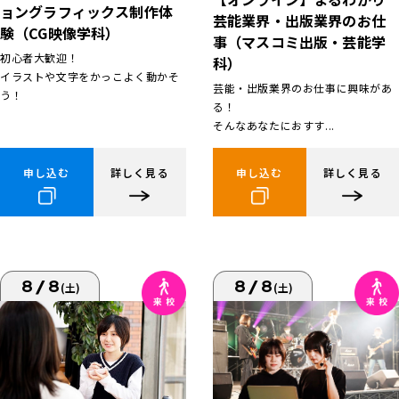
ョングラフィックス制作体
芸能業界・出版業界のお仕
験（CG映像学科）
事（マスコミ出版・芸能学
初心者大歓迎！
科）
イラストや文字をかっこよく動かそ
芸能・出版業界のお仕事に興味があ
う！
る！
そんなあなたにおすす...
申し込む
詳しく見る
申し込む
詳しく見る
8/8
8/8
(土)
(土)