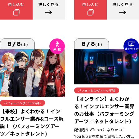
申し込む
詳しく見る
申し込む
詳しく見る
8/8
8/8
(土)
(土)
パフォーミングアーツ学科
【オンライン】よくわか
パフォーミングアーツ学科
る！インフルエンサー業界
【来校】よくわかる！イン
のお仕事（パフォーミング
フルエンサー業界&コース解
アーツ／ネットタレント)
説！（パフォーミングアー
配信者やVTuberになりたい！
ツ／ネットタレント)
YouTuberを本気で目指したい方...