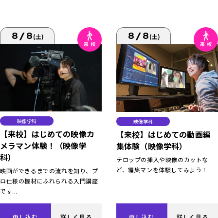
8/8
8/8
(土)
(土)
映像学科
映像学科
【来校】はじめての映像カ
【来校】はじめての動画編
メラマン体験！（映像学
集体験（映像学科）
科）
テロップの挿入や映像のカットな
ど、編集マンを体験してみよう！
映画ができるまでの流れを知り、プ
ロ仕様の機材にふれられる入門講座
です...
申し込む
詳しく見る
申し込む
詳しく見る