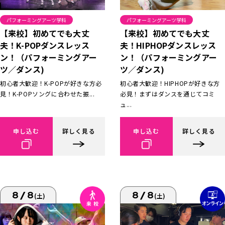
パフォーミングアーツ学科
パフォーミングアーツ学科
【来校】初めてでも大丈
【来校】初めてでも大丈
夫！K-POPダンスレッス
夫！HIPHOPダンスレッス
ン！（パフォーミングアー
ン！（パフォーミングアー
ツ／ダンス)
ツ／ダンス)
初心者大歓迎！K-POPが好きな方必
初心者大歓迎！HIPHOPが好きな方
見！K-POPソングに合わせた振...
必見！まずはダンスを通じてコミ
ュ...
申し込む
詳しく見る
申し込む
詳しく見る
8/8
8/8
(土)
(土)