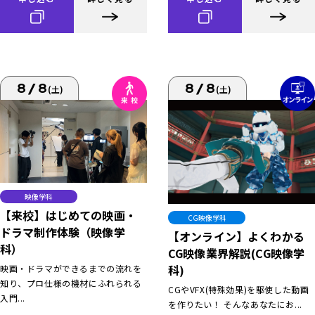
8/8
8/8
(土)
(土)
映像学科
【来校】はじめての映画・
CG映像学科
ドラマ制作体験（映像学
【オンライン】よくわかる
科）
CG映像業界解説(CG映像学
科)
映画・ドラマができるまでの流れを
知り、プロ仕様の機材にふれられる
CGやVFX(特殊効果)を駆使した動画
入門...
を作りたい！ そんなあなたにお...