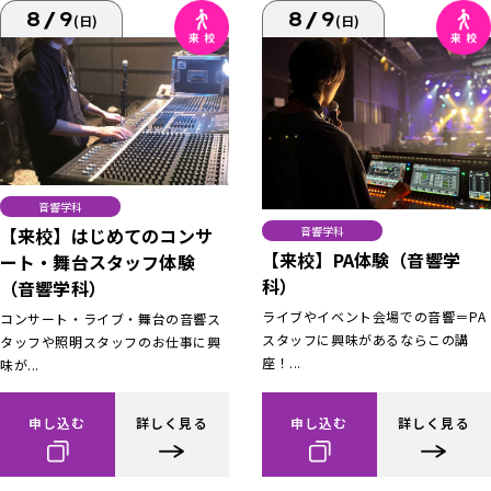
8/9
8/9
(日)
(日)
音響学科
【来校】はじめてのコンサ
音響学科
【来校】PA体験（音響学
ート・舞台スタッフ体験
科）
（音響学科）
ライブやイベント会場での音響＝PA
コンサート・ライブ・舞台の音響ス
スタッフに興味があるならこの講
タッフや照明スタッフのお仕事に興
座！...
味が...
申し込む
詳しく見る
申し込む
詳しく見る