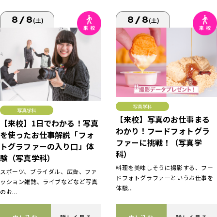
8/8
8/8
(土)
(土)
写真学科
写真学科
【来校】写真のお仕事まる
【来校】1日でわかる！写真
わかり！フードフォトグラ
を使ったお仕事解説「フォ
ファーに挑戦！（写真学
トグラファーの入り口」体
科）
験（写真学科）
料理を美味しそうに撮影する、フー
スポーツ、ブライダル、広告、ファ
ドフォトグラファーというお仕事を
ッション雑誌、ライブなどなど写真
体験...
のお...