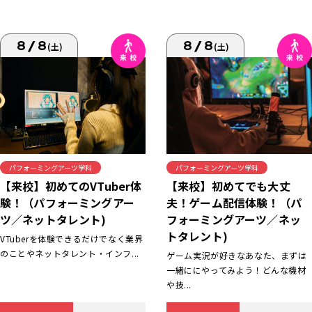
8/8
8/8
(土)
(土)
パフォーミングアーツ学科
パフォーミングアーツ学科
【来校】初めてでも大丈
【来校】初めてのVTuber体
夫！ゲーム配信体験！（パ
験！（パフォーミングアー
フォーミングアーツ／ネッ
ツ／ネットタレント)
トタレント)
VTuberを体験できるだけでなく業界
のことやネットタレント・インフ...
ゲーム実況が好きなあなた、まずは
一緒ににやってみよう！どんな機材
や技...