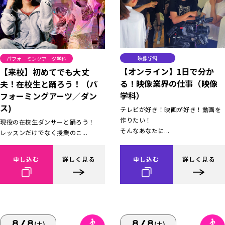
映像学科
パフォーミングアーツ学科
【オンライン】1日で分か
【来校】初めてでも大丈
る！映像業界の仕事（映像
夫！在校生と踊ろう！（パ
学科）
フォーミングアーツ／ダン
ス)
テレビが好き！映画が好き！動画を
作りたい！
現役の在校生ダンサーと踊ろう！
そんなあなたに...
レッスンだけでなく授業のこ...
申し込む
詳しく見る
申し込む
詳しく見る
8/8
8/8
(土)
(土)