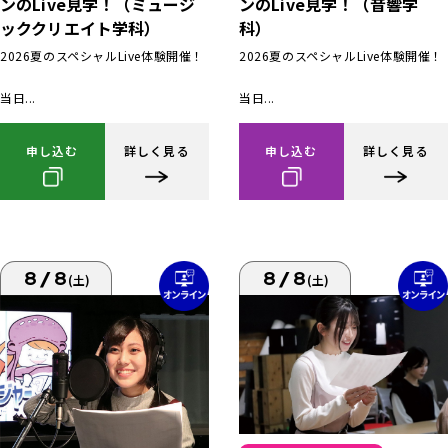
ンのLive見学！（ミュージ
ンのLive見学！（音響学
ッククリエイト学科）
科）
2026夏のスペシャルLive体験開催！
2026夏のスペシャルLive体験開催！
当日...
当日...
申し込む
詳しく見る
申し込む
詳しく見る
8/8
8/8
(土)
(土)