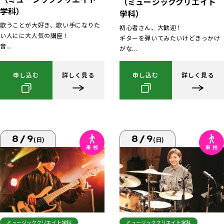
（ミュージッククリエイト
学科）
学科）
歌うことが大好き、歌い手になりた
初心者さん、大歓迎！
い人にに大人気の講座！
ギターを弾いてみたいけどきっかけ
音...
がな...
申し込む
詳しく見る
申し込む
詳しく見る
8/9
8/9
(日)
(日)
ミュージッククリエイト学科
ミュージッククリエイト学科