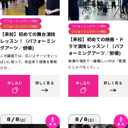
パフォーミングアーツ学科
パフォーミングアーツ学科
パフォーミングアーツ学科
パフォーミングアーツ学科
【来校】初めての舞台演技
【来校】初めての映画・ド
レッスン！（パフォーミン
ラマ演技レッスン！（パフ
グアーツ／俳優)
ォーミングアーツ／俳優)
この講座では、広いステージをいっ
映像の演技で一番難しいのは「普通
ぱいに使って、体全体で感情を爆発
にしゃべること」。
させ...
申し込む
詳しく見る
申し込む
詳しく見る
8/8
8/8
(土)
(土)