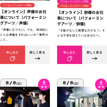
パフォーミングアーツ学科
パフォーミングアーツ学科
パフォーミングアーツ学科
【オンライン】声優のお仕
【オンライン】俳優のお仕
事について（パフォーミン
事について（パフォーミン
グアーツ／声優）
グアーツ／俳優)
「声優になりたい。でも、具体的に
「才能がないと無理なのかな？」そ
どんな準備をすればいいの？業界の
んな不安を抱えているあなたへ。
こと...
申し込む
詳しく見る
申し込む
詳しく見る
8/8
8/8
(土)
(土)