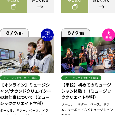
申し込む
詳しく見る
申し込む
詳しく見る
8/9
8/9
(日)
(日)
ミュージッククリエイト学科
ミュージッククリエイト学科
【来校】初めてのミュージ
【オンライン】ミュージシ
シャン体験！（ミュージッ
ャン/サウンドクリエイター
ククリエイト学科）
のお仕事について（ミュー
ジッククリエイト学科）
ボーカル、ギター、ベース、ドラ
ム、キーボードなどミュージシャン
ボーカル、ギター、ベース、ドラ
が気に...