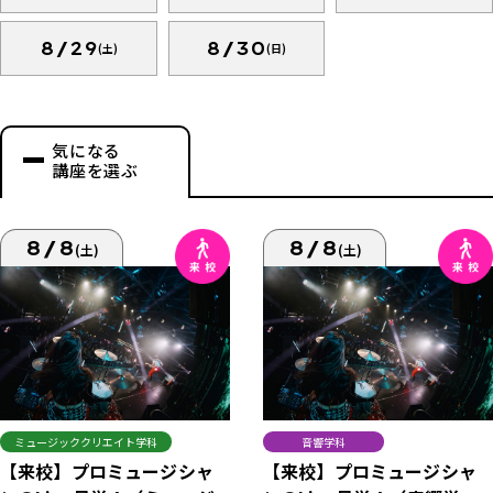
8/29
8/30
(土)
(日)
気になる
講座を選ぶ
8/8
8/8
(土)
(土)
ミュージッククリエイト学科
音響学科
【来校】プロミュージシャ
【来校】プロミュージシャ