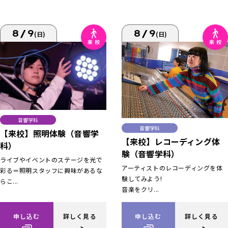
8/9
8/9
(日)
(日)
音響学科
音響学科
【来校】照明体験（音響学
【来校】レコーディング体
科）
験（音響学科）
ライブやイベントのステージを光で
アーティストのレコーディングを体
彩る＝照明スタッフに興味があるな
験してみよう!
らこ...
音楽をクリ...
申し込む
詳しく見る
申し込む
詳しく見る