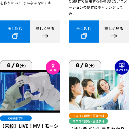
CG制作で使用する各種3DCGアニメ
を作りたい！ そんなあなたにお...
ーションの制作にチャレンジして
み...
申し込む
詳しく見る
申し込む
詳しく見る
8/8
8/8
(土)
(土)
マスコミ出版・芸能学科
CG映像学科
マスコミ出版・芸能学科
【来校】LIVE！MV！モーシ
【オンライン】まるわかり