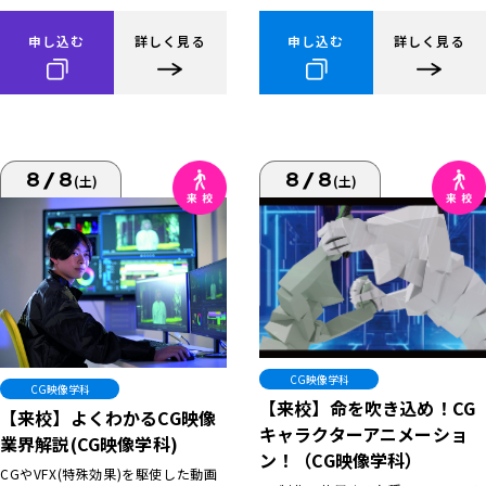
申し込む
詳しく見る
申し込む
詳しく見る
8/8
8/8
(土)
(土)
CG映像学科
CG映像学科
【来校】命を吹き込め！CG
【来校】よくわかるCG映像
キャラクターアニメーショ
業界解説(CG映像学科)
ン！（CG映像学科）
CGやVFX(特殊効果)を駆使した動画