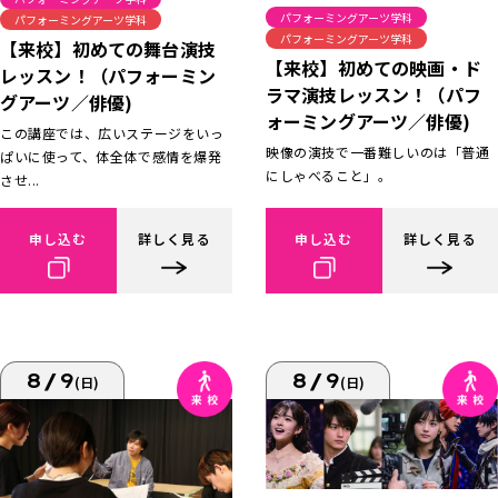
パフォーミングアーツ学科
パフォーミングアーツ学科
パフォーミングアーツ学科
【来校】初めての舞台演技
【来校】初めての映画・ド
レッスン！（パフォーミン
ラマ演技レッスン！（パフ
グアーツ／俳優)
ォーミングアーツ／俳優)
この講座では、広いステージをいっ
映像の演技で一番難しいのは「普通
ぱいに使って、体全体で感情を爆発
にしゃべること」。
させ...
申し込む
詳しく見る
申し込む
詳しく見る
8/9
8/9
(日)
(日)