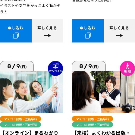
イラストや文字をかっこよく動かそ
う！
申し込む
詳しく見る
申し込む
詳しく見る
8/9
8/9
(日)
(日)
マスコミ出版・芸能学科
マスコミ出版・芸能学科
マスコミ出版・芸能学科
マスコミ出版・芸能学科
【来校】よくわかる出版・
【オンライン】まるわかり