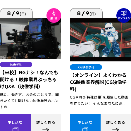
8/9
8/9
(日)
(日)
映像学科
CG映像学科
【来校】NGナシ！なんでも
【オンライン】よくわかる
聞ける！映像業界ぶっちゃ
CG映像業界解説(CG映像学
けQ&A（映像学科）
科)
就活、働き方、お金のことまで、聞
CGやVFX(特殊効果)を駆使した動画
きたくても聞けない映像業界のホン
を作りたい！ そんなあなたにお...
トの...
申し込む
詳しく見る
申し込む
詳しく見る