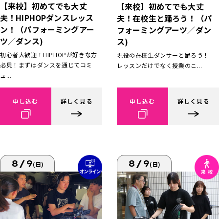
【来校】初めてでも大丈
【来校】初めてでも大丈
夫！HIPHOPダンスレッス
夫！在校生と踊ろう！（パ
ン！（パフォーミングアー
フォーミングアーツ／ダン
ツ／ダンス)
ス)
初心者大歓迎！HIPHOPが好きな方
現役の在校生ダンサーと踊ろう！
必見！まずはダンスを通じてコミ
レッスンだけでなく授業のこ...
ュ...
申し込む
詳しく見る
申し込む
詳しく見る
8/9
8/9
(日)
(日)