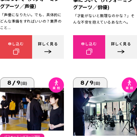
グアーツ／声優）
グアーツ／俳優)
「声優になりたい。でも、具体的に
「才能がないと無理なのかな？」そ
どんな準備をすればいいの？業界の
んな不安を抱えているあなたへ。
こと...
申し込む
詳しく見る
申し込む
詳しく見る
8/9
8/9
(日)
(日)
パフォーミングアーツ学科