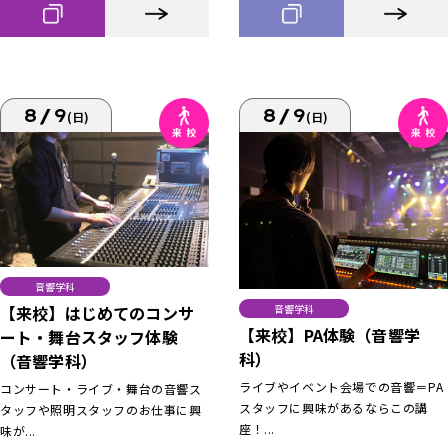
8/9
8/9
(日)
(日)
音響学科
【来校】はじめてのコンサ
音響学科
【来校】PA体験（音響学
ート・舞台スタッフ体験
科）
（音響学科）
ライブやイベント会場での音響＝PA
コンサート・ライブ・舞台の音響ス
スタッフに興味があるならこの講
タッフや照明スタッフのお仕事に興
座！...
味が...