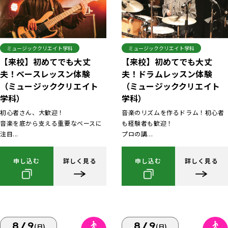
ミュージッククリエイト学科
ミュージッククリエイト学科
【来校】初めてでも大丈
【来校】初めてでも大丈
夫！ベースレッスン体験
夫！ドラムレッスン体験
（ミュージッククリエイト
（ミュージッククリエイト
学科）
学科）
初心者さん、大歓迎！
音楽のリズムを作るドラム！初心者
音楽を底から支える重要なベースに
も経験者も歓迎！
注目...
プロの講...
申し込む
詳しく見る
申し込む
詳しく見る
8/9
8/9
(日)
(日)