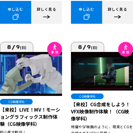
申し込む
詳しく見る
申し込む
詳しく見る
8/9
8/9
(日)
(日)
CG映像学科
CG映像学科
【来校】CG合成をしよう！
【来校】LIVE！MV！モーシ
VFX映像制作体験！（CG映
ョングラフィックス制作体
像学科）
験（CG映像学科）
特撮やSF映画のように、現実とCGを
初心者大歓迎！
合成させるVFXに挑戦！