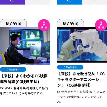
8/9
8/9
(日)
(日)
CG映像学科
CG映像学科
【来校】命を吹き込め！CG
【来校】よくわかるCG映像
キャラクターアニメーショ
業界解説(CG映像学科)
ン！（CG映像学科）
CGやVFX(特殊効果)を駆使した動画
CG制作で使用する各種3DCGアニメ
を作りたい！ そんなあなたにお...
ーションの制作にチャレンジして
み...