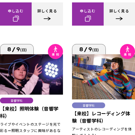
申し込む
詳しく見る
申し込む
詳しく見る
8/9
8/9
(日)
(日)
音響学科
音響学科
【来校】照明体験（音響学
【来校】レコーディング体
科）
験（音響学科）
ライブやイベントのステージを光で
アーティストのレコーディングを体
彩る＝照明スタッフに興味があるな