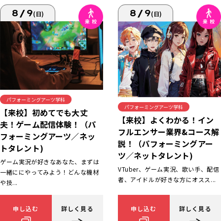
8/9
8/9
(日)
(日)
パフォーミングアーツ学科
パフォーミングアーツ学科
【来校】初めてでも大丈
【来校】よくわかる！イン
夫！ゲーム配信体験！（パ
フルエンサー業界&コース解
フォーミングアーツ／ネッ
説！（パフォーミングアー
トタレント)
ツ／ネットタレント)
ゲーム実況が好きなあなた、まずは
VTuber、ゲーム実況、歌い手、配信
一緒ににやってみよう！どんな機材
者、アイドルが好きな方にオスス...
や技...
申し込む
詳しく見る
申し込む
詳しく見る