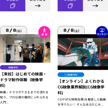
8/8
8/8
(土)
(土)
映像学科
【来校】はじめての映画・
CG映像学科
ドラマ制作体験（映像学
【オンライン】よくわかる
科）
CG映像業界解説(CG映像学
科)
映画・ドラマができるまでの流れを
知り、プロ仕様の機材にふれられる
CGやVFX(特殊効果)を駆使した動画
入門...
を作りたい！ そんなあなたにお...