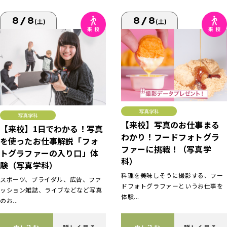
8/8
8/8
(土)
(土)
写真学科
写真学科
【来校】写真のお仕事まる
【来校】1日でわかる！写真
わかり！フードフォトグラ
を使ったお仕事解説「フォ
ファーに挑戦！（写真学
トグラファーの入り口」体
科）
験（写真学科）
料理を美味しそうに撮影する、フー
スポーツ、ブライダル、広告、ファ
ドフォトグラファーというお仕事を
ッション雑誌、ライブなどなど写真
体験...
のお...