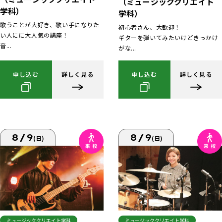
（ミュージッククリエイト
学科）
学科）
歌うことが大好き、歌い手になりた
初心者さん、大歓迎！
い人にに大人気の講座！
ギターを弾いてみたいけどきっかけ
音...
がな...
申し込む
詳しく見る
申し込む
詳しく見る
8/9
8/9
(日)
(日)
ミュージッククリエイト学科
ミュージッククリエイト学科