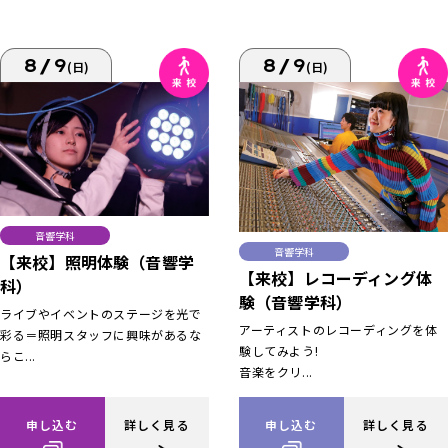
8/9
8/9
(日)
(日)
音響学科
音響学科
【来校】照明体験（音響学
【来校】レコーディング体
科）
験（音響学科）
ライブやイベントのステージを光で
アーティストのレコーディングを体
彩る＝照明スタッフに興味があるな
験してみよう!
らこ...
音楽をクリ...
申し込む
詳しく見る
申し込む
詳しく見る