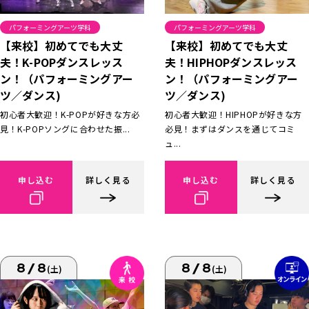
パフォーミングアーツ学科
パフォーミングアーツ学科
【来校】初めてでも大丈
【来校】初めてでも大丈
夫！K-POPダンスレッス
夫！HIPHOPダンスレッス
ン！（パフォーミングアー
ン！（パフォーミングアー
ツ／ダンス)
ツ／ダンス)
初心者大歓迎！K-POPが好きな方必
初心者大歓迎！HIPHOPが好きな方
見！K-POPソングに合わせた振...
必見！まずはダンスを通じてコミ
ュ...
申し込む
詳しく見る
申し込む
詳しく見る
8/8
8/8
(土)
(土)