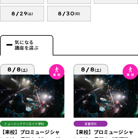
8/29
8/30
(土)
(日)
気になる
講座を選ぶ
8/8
8/8
(土)
(土)
ミュージッククリエイト学科
音響学科
【来校】プロミュージシャ
【来校】プロミュージシャ