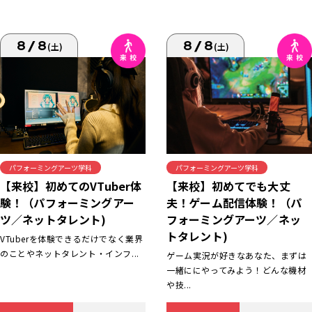
8/8
8/8
(土)
(土)
パフォーミングアーツ学科
パフォーミングアーツ学科
【来校】初めてでも大丈
【来校】初めてのVTuber体
夫！ゲーム配信体験！（パ
験！（パフォーミングアー
フォーミングアーツ／ネッ
ツ／ネットタレント)
トタレント)
VTuberを体験できるだけでなく業界
のことやネットタレント・インフ...
ゲーム実況が好きなあなた、まずは
一緒ににやってみよう！どんな機材
や技...