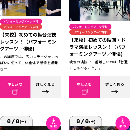
パフォーミングアーツ学科
パフォーミングアーツ学科
パフォーミングアーツ学科
パフォーミングアーツ学科
【来校】初めての舞台演技
【来校】初めての映画・ド
レッスン！（パフォーミン
ラマ演技レッスン！（パフ
グアーツ／俳優)
ォーミングアーツ／俳優)
この講座では、広いステージをいっ
映像の演技で一番難しいのは「普通
ぱいに使って、体全体で感情を爆発
にしゃべること」。
させ...
申し込む
詳しく見る
申し込む
詳しく見る
8/8
8/8
(土)
(土)