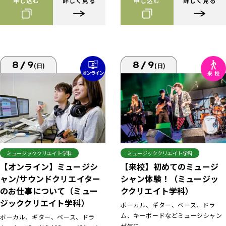
申し込む
詳しく見る
申し込む
詳しく見る
8/9
8/9
(日)
(日)
ミュージッククリエイト学科
ミュージッククリエイト学科
【来校】初めてのミュージ
【オンライン】ミュージシ
シャン体験！（ミュージッ
ャン/サウンドクリエイター
ククリエイト学科）
のお仕事について（ミュー
ジッククリエイト学科）
ボーカル、ギター、ベース、ドラ
ム、キーボードなどミュージシャン
ボーカル、ギター、ベース、ドラ
が気に...