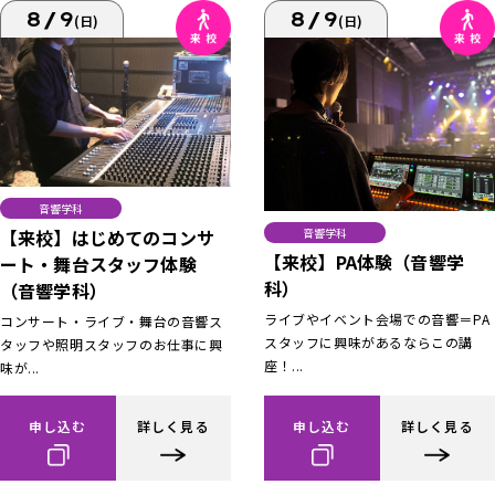
8/9
8/9
(日)
(日)
音響学科
【来校】はじめてのコンサ
音響学科
【来校】PA体験（音響学
ート・舞台スタッフ体験
科）
（音響学科）
ライブやイベント会場での音響＝PA
コンサート・ライブ・舞台の音響ス
スタッフに興味があるならこの講
タッフや照明スタッフのお仕事に興
座！...
味が...
申し込む
詳しく見る
申し込む
詳しく見る