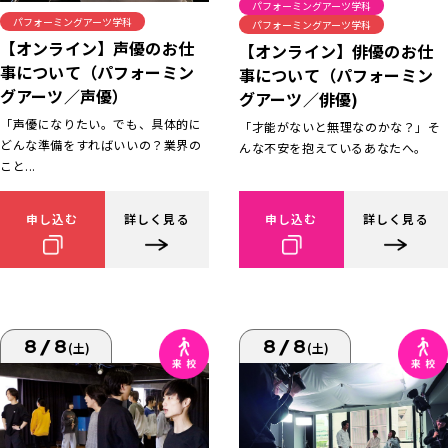
パフォーミングアーツ学科
パフォーミングアーツ学科
パフォーミングアーツ学科
【オンライン】声優のお仕
【オンライン】俳優のお仕
事について（パフォーミン
事について（パフォーミン
グアーツ／声優）
グアーツ／俳優)
「声優になりたい。でも、具体的に
「才能がないと無理なのかな？」そ
どんな準備をすればいいの？業界の
んな不安を抱えているあなたへ。
こと...
申し込む
詳しく見る
申し込む
詳しく見る
8/8
8/8
(土)
(土)