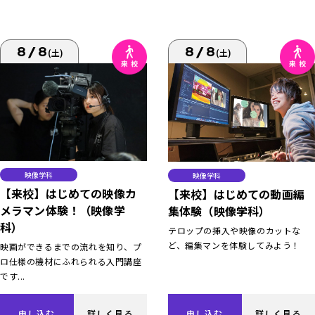
8/8
8/8
(土)
(土)
映像学科
映像学科
【来校】はじめての映像カ
【来校】はじめての動画編
メラマン体験！（映像学
集体験（映像学科）
科）
テロップの挿入や映像のカットな
ど、編集マンを体験してみよう！
映画ができるまでの流れを知り、プ
ロ仕様の機材にふれられる入門講座
です...
申し込む
詳しく見る
申し込む
詳しく見る