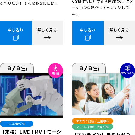
CG制作で使用する各種3DCGアニメ
を作りたい！ そんなあなたにお...
ーションの制作にチャレンジして
み...
申し込む
詳しく見る
申し込む
詳しく見る
8/8
8/8
(土)
(土)
マスコミ出版・芸能学科
CG映像学科
マスコミ出版・芸能学科
【来校】LIVE！MV！モーシ
【オンライン】まるわかり