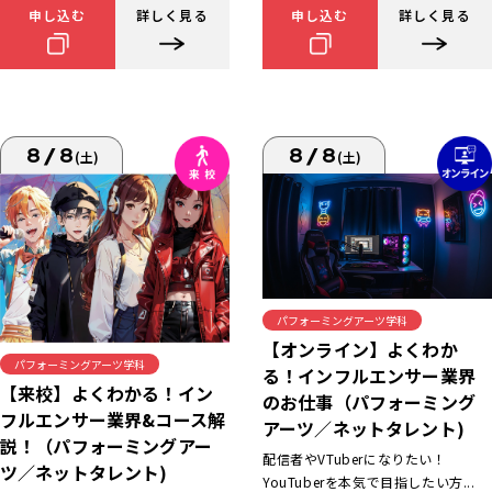
申し込む
詳しく見る
申し込む
詳しく見る
8/8
8/8
(土)
(土)
パフォーミングアーツ学科
【オンライン】よくわか
パフォーミングアーツ学科
る！インフルエンサー業界
【来校】よくわかる！イン
のお仕事（パフォーミング
フルエンサー業界&コース解
アーツ／ネットタレント)
説！（パフォーミングアー
配信者やVTuberになりたい！
ツ／ネットタレント)
YouTuberを本気で目指したい方...