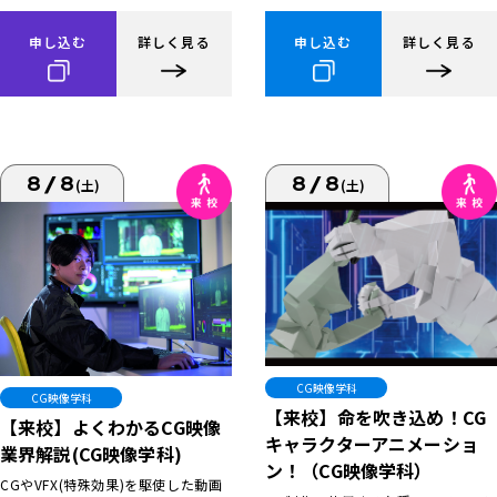
申し込む
詳しく見る
申し込む
詳しく見る
8/8
8/8
(土)
(土)
CG映像学科
CG映像学科
【来校】命を吹き込め！CG
【来校】よくわかるCG映像
キャラクターアニメーショ
業界解説(CG映像学科)
ン！（CG映像学科）
CGやVFX(特殊効果)を駆使した動画