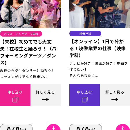
映像学科
パフォーミングアーツ学科
【オンライン】1日で分か
【来校】初めてでも大丈
る！映像業界の仕事（映像
夫！在校生と踊ろう！（パ
学科）
フォーミングアーツ／ダン
ス)
テレビが好き！映画が好き！動画を
作りたい！
現役の在校生ダンサーと踊ろう！
そんなあなたに...
レッスンだけでなく授業のこ...
申し込む
詳しく見る
申し込む
詳しく見る
8/8
8/8
(土)
(土)