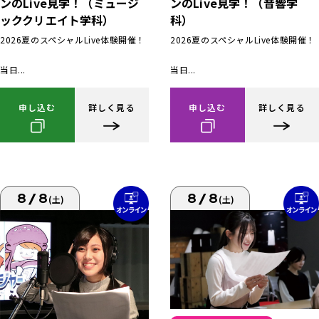
ンのLive見学！（ミュージ
ンのLive見学！（音響学
ッククリエイト学科）
科）
2026夏のスペシャルLive体験開催！
2026夏のスペシャルLive体験開催！
当日...
当日...
申し込む
詳しく見る
申し込む
詳しく見る
8/8
8/8
(土)
(土)