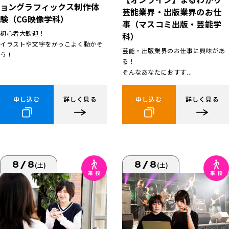
ョングラフィックス制作体
芸能業界・出版業界のお仕
験（CG映像学科）
事（マスコミ出版・芸能学
初心者大歓迎！
科）
イラストや文字をかっこよく動かそ
芸能・出版業界のお仕事に興味があ
う！
る！
そんなあなたにおすす...
申し込む
詳しく見る
申し込む
詳しく見る
8/8
8/8
(土)
(土)