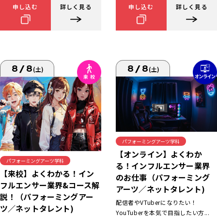
申し込む
詳しく見る
申し込む
詳しく見る
8/8
8/8
(土)
(土)
パフォーミングアーツ学科
【オンライン】よくわか
パフォーミングアーツ学科
る！インフルエンサー業界
【来校】よくわかる！イン
のお仕事（パフォーミング
フルエンサー業界&コース解
アーツ／ネットタレント)
説！（パフォーミングアー
配信者やVTuberになりたい！
ツ／ネットタレント)
YouTuberを本気で目指したい方...