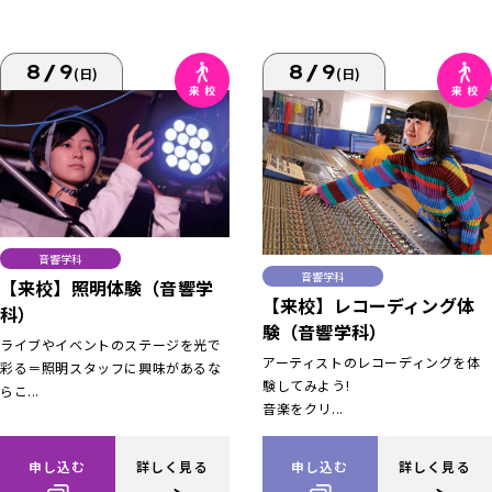
8/9
8/9
(日)
(日)
音響学科
音響学科
【来校】照明体験（音響学
【来校】レコーディング体
科）
験（音響学科）
ライブやイベントのステージを光で
アーティストのレコーディングを体
彩る＝照明スタッフに興味があるな
験してみよう!
らこ...
音楽をクリ...
申し込む
詳しく見る
申し込む
詳しく見る