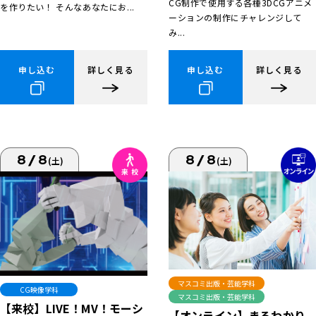
CG制作で使用する各種3DCGアニメ
を作りたい！ そんなあなたにお...
ーションの制作にチャレンジして
み...
申し込む
詳しく見る
申し込む
詳しく見る
8/8
8/8
(土)
(土)
マスコミ出版・芸能学科
CG映像学科
マスコミ出版・芸能学科
【来校】LIVE！MV！モーシ
【オンライン】まるわかり