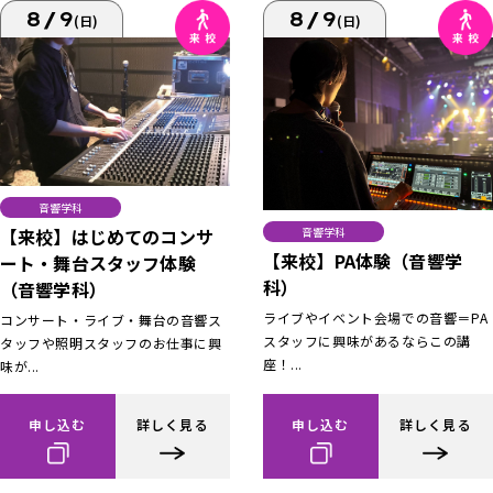
8/9
8/9
(日)
(日)
音響学科
【来校】はじめてのコンサ
音響学科
【来校】PA体験（音響学
ート・舞台スタッフ体験
科）
（音響学科）
ライブやイベント会場での音響＝PA
コンサート・ライブ・舞台の音響ス
スタッフに興味があるならこの講
タッフや照明スタッフのお仕事に興
座！...
味が...
申し込む
詳しく見る
申し込む
詳しく見る