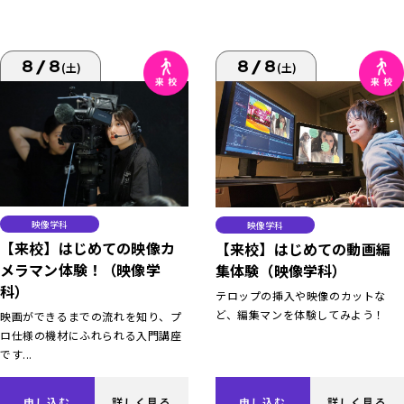
8/8
8/8
(土)
(土)
映像学科
映像学科
【来校】はじめての映像カ
【来校】はじめての動画編
メラマン体験！（映像学
集体験（映像学科）
科）
テロップの挿入や映像のカットな
ど、編集マンを体験してみよう！
映画ができるまでの流れを知り、プ
ロ仕様の機材にふれられる入門講座
です...
申し込む
詳しく見る
申し込む
詳しく見る