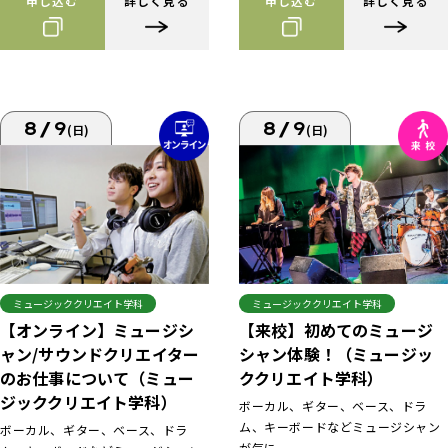
申し込む
詳しく見る
申し込む
詳しく見る
8/9
8/9
(日)
(日)
ミュージッククリエイト学科
ミュージッククリエイト学科
【来校】初めてのミュージ
【オンライン】ミュージシ
シャン体験！（ミュージッ
ャン/サウンドクリエイター
ククリエイト学科）
のお仕事について（ミュー
ジッククリエイト学科）
ボーカル、ギター、ベース、ドラ
ム、キーボードなどミュージシャン
ボーカル、ギター、ベース、ドラ
が気に...