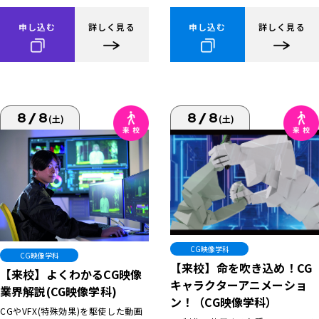
申し込む
詳しく見る
申し込む
詳しく見る
8/8
8/8
(土)
(土)
CG映像学科
CG映像学科
【来校】命を吹き込め！CG
【来校】よくわかるCG映像
キャラクターアニメーショ
業界解説(CG映像学科)
ン！（CG映像学科）
CGやVFX(特殊効果)を駆使した動画