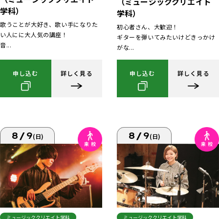
（ミュージッククリエイト
学科）
学科）
歌うことが大好き、歌い手になりた
初心者さん、大歓迎！
い人にに大人気の講座！
ギターを弾いてみたいけどきっかけ
音...
がな...
申し込む
詳しく見る
申し込む
詳しく見る
8/9
8/9
(日)
(日)
ミュージッククリエイト学科
ミュージッククリエイト学科