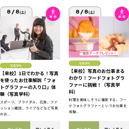
8/8
8/8
(土)
(土)
写真学科
写真学科
【来校】写真のお仕事まる
【来校】1日でわかる！写真
わかり！フードフォトグラ
を使ったお仕事解説「フォ
ファーに挑戦！（写真学
トグラファーの入り口」体
科）
験（写真学科）
料理を美味しそうに撮影する、フー
スポーツ、ブライダル、広告、ファ
ドフォトグラファーというお仕事を
ッション雑誌、ライブなどなど写真
体験...
のお...