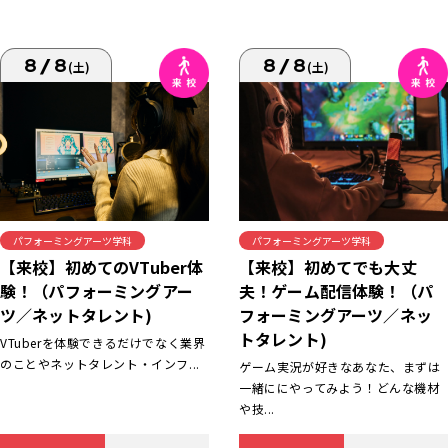
8/8
8/8
(土)
(土)
パフォーミングアーツ学科
パフォーミングアーツ学科
【来校】初めてでも大丈
【来校】初めてのVTuber体
夫！ゲーム配信体験！（パ
験！（パフォーミングアー
フォーミングアーツ／ネッ
ツ／ネットタレント)
トタレント)
VTuberを体験できるだけでなく業界
のことやネットタレント・インフ...
ゲーム実況が好きなあなた、まずは
一緒ににやってみよう！どんな機材
や技...