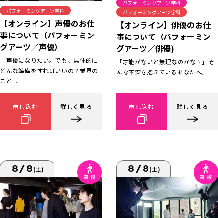
パフォーミングアーツ学科
パフォーミングアーツ学科
パフォーミングアーツ学科
【オンライン】声優のお仕
【オンライン】俳優のお仕
事について（パフォーミン
事について（パフォーミン
グアーツ／声優）
グアーツ／俳優)
「声優になりたい。でも、具体的に
「才能がないと無理なのかな？」そ
どんな準備をすればいいの？業界の
んな不安を抱えているあなたへ。
こと...
申し込む
詳しく見る
申し込む
詳しく見る
8/8
8/8
(土)
(土)