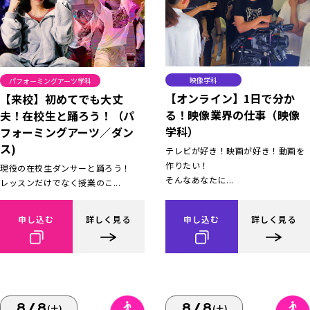
映像学科
パフォーミングアーツ学科
【オンライン】1日で分か
【来校】初めてでも大丈
る！映像業界の仕事（映像
夫！在校生と踊ろう！（パ
学科）
フォーミングアーツ／ダン
ス)
テレビが好き！映画が好き！動画を
作りたい！
現役の在校生ダンサーと踊ろう！
そんなあなたに...
レッスンだけでなく授業のこ...
申し込む
詳しく見る
申し込む
詳しく見る
8/8
8/8
(土)
(土)