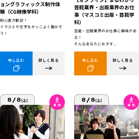
ョングラフィックス制作体
芸能業界・出版業界のお仕
験（CG映像学科）
事（マスコミ出版・芸能学
初心者大歓迎！
科）
イラストや文字をかっこよく動かそ
芸能・出版業界のお仕事に興味があ
う！
る！
そんなあなたにおすす...
申し込む
詳しく見る
申し込む
詳しく見る
8/8
8/8
(土)
(土)