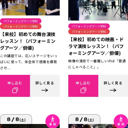
パフォーミングアーツ学科
パフォーミングアーツ学科
パフォーミングアーツ学科
パフォーミングアーツ学科
【来校】初めての舞台演技
【来校】初めての映画・ド
レッスン！（パフォーミン
ラマ演技レッスン！（パフ
グアーツ／俳優)
ォーミングアーツ／俳優)
この講座では、広いステージをいっ
映像の演技で一番難しいのは「普通
ぱいに使って、体全体で感情を爆発
にしゃべること」。
させ...
申し込む
詳しく見る
申し込む
詳しく見る
8/8
8/8
(土)
(土)