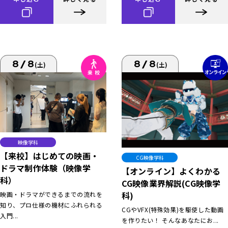
8/8
8/8
(土)
(土)
映像学科
【来校】はじめての映画・
CG映像学科
ドラマ制作体験（映像学
【オンライン】よくわかる
科）
CG映像業界解説(CG映像学
科)
映画・ドラマができるまでの流れを
知り、プロ仕様の機材にふれられる
CGやVFX(特殊効果)を駆使した動画
入門...
を作りたい！ そんなあなたにお...