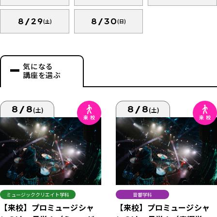
8/29
8/30
(土)
(日)
気になる
講座を選ぶ
8/8
8/8
(土)
(土)
ミュージッククリエイト学科
音響学科
【来校】プロミュージシャ
【来校】プロミュージシャ