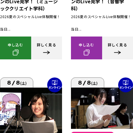
ンのLive見学！（ミュージ
ンのLive見学！（音響学
ッククリエイト学科）
科）
2026夏のスペシャルLive体験開催！
2026夏のスペシャルLive体験開催！
当日...
当日...
申し込む
詳しく見る
申し込む
詳しく見る
8/8
8/8
(土)
(土)