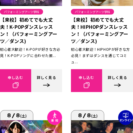
パフォーミングアーツ学科
パフォーミングアーツ学科
【来校】初めてでも大丈
【来校】初めてでも大丈
夫！K-POPダンスレッス
夫！HIPHOPダンスレッス
ン！（パフォーミングアー
ン！（パフォーミングアー
ツ／ダンス)
ツ／ダンス)
初心者大歓迎！K-POPが好きな方必
初心者大歓迎！HIPHOPが好きな方
見！K-POPソングに合わせた振...
必見！まずはダンスを通じてコミ
ュ...
申し込む
詳しく見る
申し込む
詳しく見る
8/8
8/8
(土)
(土)