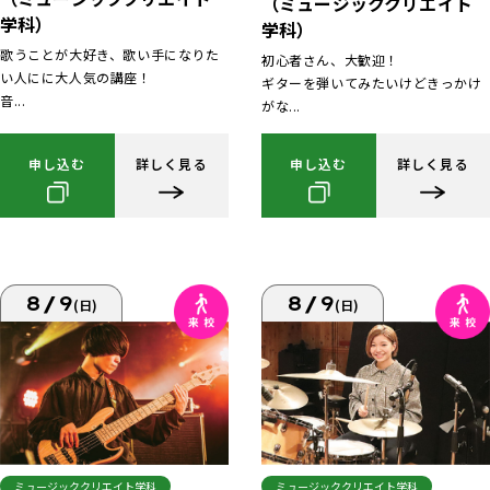
（ミュージッククリエイト
学科）
学科）
歌うことが大好き、歌い手になりた
初心者さん、大歓迎！
い人にに大人気の講座！
ギターを弾いてみたいけどきっかけ
音...
がな...
申し込む
詳しく見る
申し込む
詳しく見る
8/9
8/9
(日)
(日)
ミュージッククリエイト学科
ミュージッククリエイト学科