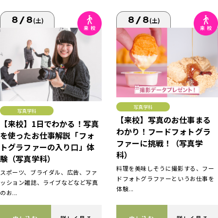
8/8
8/8
(土)
(土)
写真学科
写真学科
【来校】写真のお仕事まる
【来校】1日でわかる！写真
わかり！フードフォトグラ
を使ったお仕事解説「フォ
ファーに挑戦！（写真学
トグラファーの入り口」体
科）
験（写真学科）
料理を美味しそうに撮影する、フー
スポーツ、ブライダル、広告、ファ
ドフォトグラファーというお仕事を
ッション雑誌、ライブなどなど写真
体験...
のお...