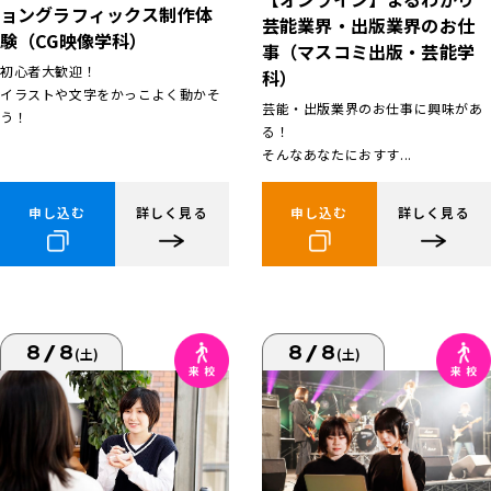
ョングラフィックス制作体
芸能業界・出版業界のお仕
験（CG映像学科）
事（マスコミ出版・芸能学
初心者大歓迎！
科）
イラストや文字をかっこよく動かそ
芸能・出版業界のお仕事に興味があ
う！
る！
そんなあなたにおすす...
申し込む
詳しく見る
申し込む
詳しく見る
8/8
8/8
(土)
(土)