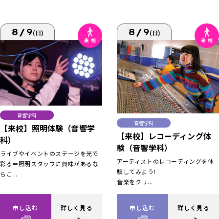
8/9
8/9
(日)
(日)
音響学科
音響学科
【来校】照明体験（音響学
【来校】レコーディング体
科）
験（音響学科）
ライブやイベントのステージを光で
アーティストのレコーディングを体
彩る＝照明スタッフに興味があるな
験してみよう!
らこ...
音楽をクリ...
申し込む
詳しく見る
申し込む
詳しく見る