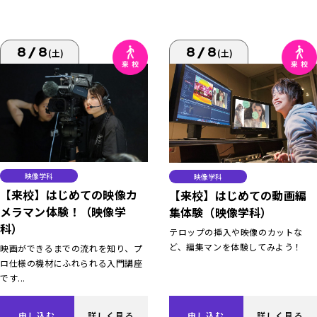
8/8
8/8
(土)
(土)
映像学科
映像学科
【来校】はじめての映像カ
【来校】はじめての動画編
メラマン体験！（映像学
集体験（映像学科）
科）
テロップの挿入や映像のカットな
ど、編集マンを体験してみよう！
映画ができるまでの流れを知り、プ
ロ仕様の機材にふれられる入門講座
です...
申し込む
詳しく見る
申し込む
詳しく見る