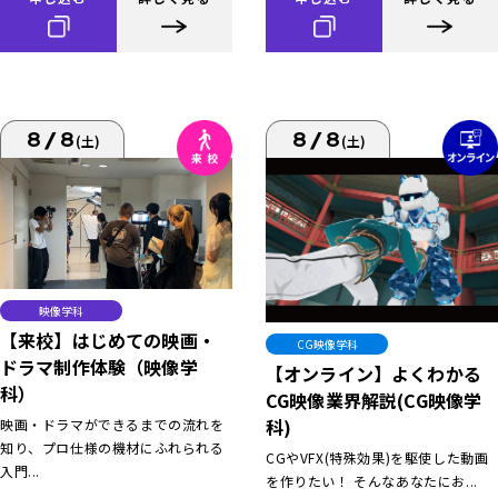
8/8
8/8
(土)
(土)
映像学科
【来校】はじめての映画・
CG映像学科
ドラマ制作体験（映像学
【オンライン】よくわかる
科）
CG映像業界解説(CG映像学
科)
映画・ドラマができるまでの流れを
知り、プロ仕様の機材にふれられる
CGやVFX(特殊効果)を駆使した動画
入門...
を作りたい！ そんなあなたにお...