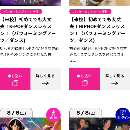
パフォーミングアーツ学科
パフォーミングアーツ学科
【来校】初めてでも大丈
【来校】初めてでも大丈
夫！K-POPダンスレッス
夫！HIPHOPダンスレッス
ン！（パフォーミングアー
ン！（パフォーミングアー
ツ／ダンス)
ツ／ダンス)
初心者大歓迎！K-POPが好きな方必
初心者大歓迎！HIPHOPが好きな方
見！K-POPソングに合わせた振...
必見！まずはダンスを通じてコミ
ュ...
申し込む
詳しく見る
申し込む
詳しく見る
8/8
8/8
(土)
(土)