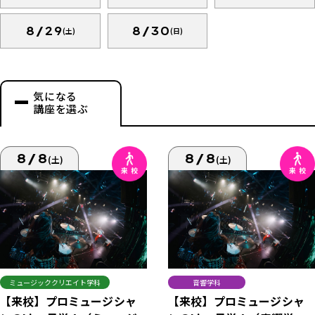
8/29
8/30
(土)
(日)
気になる
講座を選ぶ
8/8
8/8
(土)
(土)
ミュージッククリエイト学科
音響学科
【来校】プロミュージシャ
【来校】プロミュージシャ