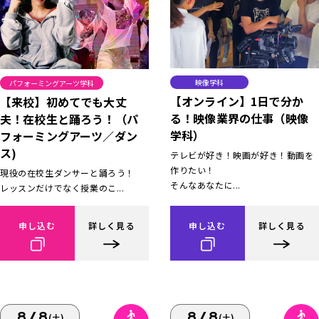
映像学科
パフォーミングアーツ学科
【オンライン】1日で分か
【来校】初めてでも大丈
る！映像業界の仕事（映像
夫！在校生と踊ろう！（パ
学科）
フォーミングアーツ／ダン
ス)
テレビが好き！映画が好き！動画を
作りたい！
現役の在校生ダンサーと踊ろう！
そんなあなたに...
レッスンだけでなく授業のこ...
申し込む
詳しく見る
申し込む
詳しく見る
8/8
8/8
(土)
(土)