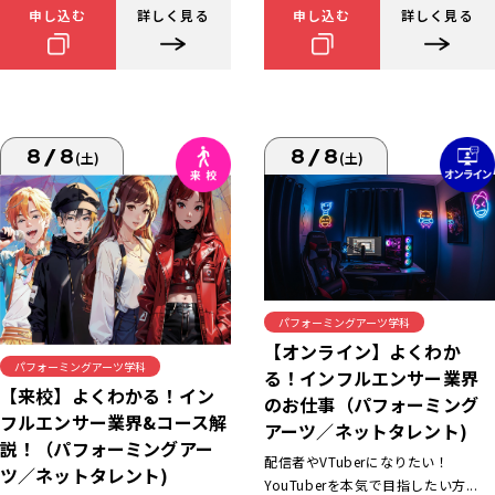
申し込む
詳しく見る
申し込む
詳しく見る
8/8
8/8
(土)
(土)
パフォーミングアーツ学科
【オンライン】よくわか
パフォーミングアーツ学科
る！インフルエンサー業界
【来校】よくわかる！イン
のお仕事（パフォーミング
フルエンサー業界&コース解
アーツ／ネットタレント)
説！（パフォーミングアー
配信者やVTuberになりたい！
ツ／ネットタレント)
YouTuberを本気で目指したい方...