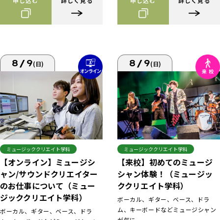
申し込む
詳しく見る
申し込む
詳しく見る
8/9
8/9
(日)
(日)
ミュージッククリエイト学科
ミュージッククリエイト学科
【来校】初めてのミュージ
【オンライン】ミュージシ
シャン体験！（ミュージッ
ャン/サウンドクリエイター
ククリエイト学科）
のお仕事について（ミュー
ジッククリエイト学科）
ボーカル、ギター、ベース、ドラ
ム、キーボードなどミュージシャン
ボーカル、ギター、ベース、ドラ
が気に...