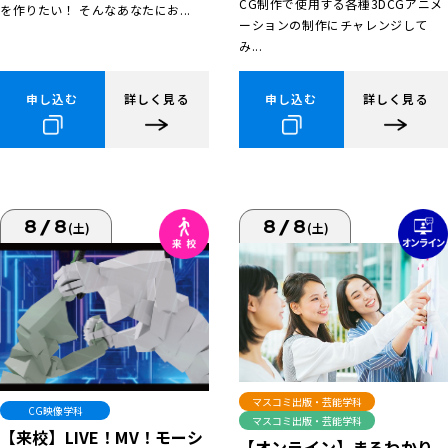
CG制作で使用する各種3DCGアニメ
を作りたい！ そんなあなたにお...
ーションの制作にチャレンジして
み...
申し込む
詳しく見る
申し込む
詳しく見る
8/8
8/8
(土)
(土)
マスコミ出版・芸能学科
CG映像学科
マスコミ出版・芸能学科
【来校】LIVE！MV！モーシ
【オンライン】まるわかり