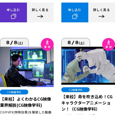
申し込む
詳しく見る
申し込む
詳しく見る
8/8
8/8
(土)
(土)
CG映像学科
CG映像学科
【来校】命を吹き込め！CG
【来校】よくわかるCG映像
キャラクターアニメーショ
業界解説(CG映像学科)
ン！（CG映像学科）
CGやVFX(特殊効果)を駆使した動画