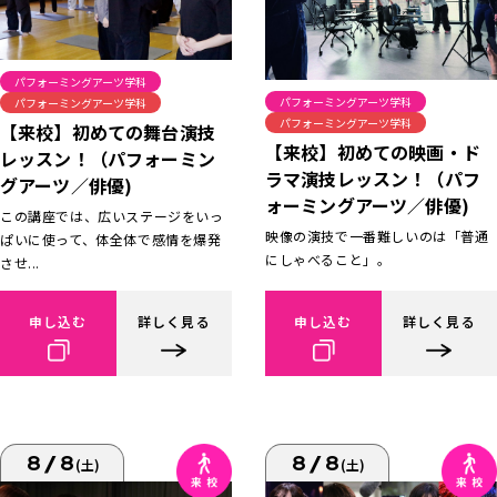
パフォーミングアーツ学科
パフォーミングアーツ学科
パフォーミングアーツ学科
パフォーミングアーツ学科
【来校】初めての舞台演技
【来校】初めての映画・ド
レッスン！（パフォーミン
ラマ演技レッスン！（パフ
グアーツ／俳優)
ォーミングアーツ／俳優)
この講座では、広いステージをいっ
映像の演技で一番難しいのは「普通
ぱいに使って、体全体で感情を爆発
にしゃべること」。
させ...
申し込む
詳しく見る
申し込む
詳しく見る
8/8
8/8
(土)
(土)