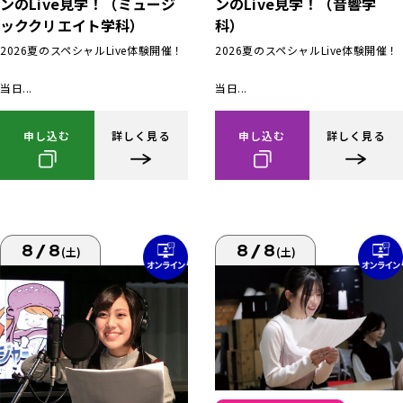
ンのLive見学！（ミュージ
ンのLive見学！（音響学
ッククリエイト学科）
科）
2026夏のスペシャルLive体験開催！
2026夏のスペシャルLive体験開催！
当日...
当日...
申し込む
詳しく見る
申し込む
詳しく見る
8/8
8/8
(土)
(土)