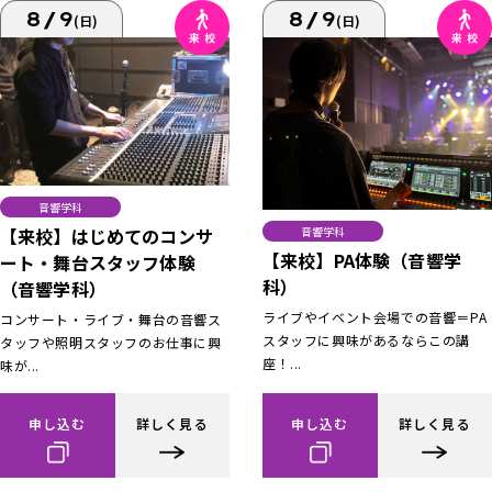
8/9
8/9
(日)
(日)
音響学科
【来校】はじめてのコンサ
音響学科
【来校】PA体験（音響学
ート・舞台スタッフ体験
科）
（音響学科）
ライブやイベント会場での音響＝PA
コンサート・ライブ・舞台の音響ス
スタッフに興味があるならこの講
タッフや照明スタッフのお仕事に興
座！...
味が...
申し込む
詳しく見る
申し込む
詳しく見る