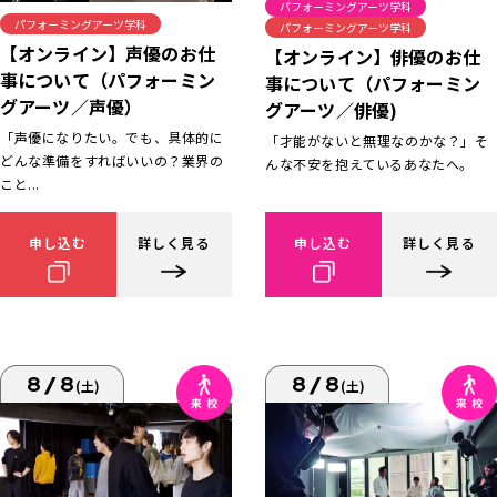
パフォーミングアーツ学科
パフォーミングアーツ学科
パフォーミングアーツ学科
【オンライン】声優のお仕
【オンライン】俳優のお仕
事について（パフォーミン
事について（パフォーミン
グアーツ／声優）
グアーツ／俳優)
「声優になりたい。でも、具体的に
「才能がないと無理なのかな？」そ
どんな準備をすればいいの？業界の
んな不安を抱えているあなたへ。
こと...
申し込む
詳しく見る
申し込む
詳しく見る
8/8
8/8
(土)
(土)