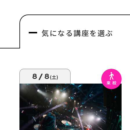
気になる
講座を選ぶ
8/8
(土)