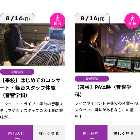
8/16
8/16
(日)
(日)
音響学科
【来校】はじめてのコンサ
音響学科
【来校】PA体験（音響学
ート・舞台スタッフ体験
科）
（音響学科）
ライブやイベント会場での音響＝PA
コンサート・ライブ・舞台の音響ス
スタッフに興味があるならこの講
タッフや照明スタッフのお仕事に興
座！...
味が...
申し込む
詳しく見る
申し込む
詳しく見る