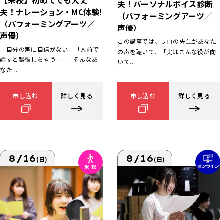
【来校】初めてでも大丈
夫！パーソナルボイス診断
夫！ナレーション・MC体験!
（パフォーミングアーツ／
（パフォーミングアーツ／
声優）
声優）
この講座では、プロの先生があなた
「自分の声に自信がない」「人前で
の声を聴いて、「実はこんな役が向
話すと緊張しちゃう……」そんなあ
いて...
なた...
申し込む
詳しく見る
申し込む
詳しく見る
8/16
8/16
(日)
(日)