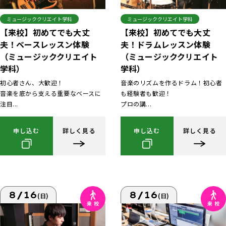
ミュージッククリエイト学科
ミュージッククリエイト学科
【来校】初めてでも大丈
【来校】初めてでも大丈
夫！ベースレッスン体験
夫！ドラムレッスン体験
（ミュージッククリエイト
（ミュージッククリエイト
学科）
学科）
初心者さん、大歓迎！
音楽のリズムを作るドラム！初心者
音楽を底から支える重要なベースに
も経験者も歓迎！
注目...
プロの講...
申し込む
詳しく見る
申し込む
詳しく見る
8/16
8/16
(日)
(日)