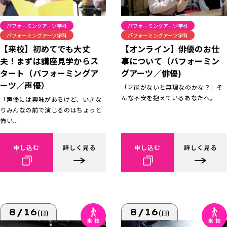
パフォーミングアーツ学科
パフォーミングアーツ学科
パフォーミングアーツ学科
パフォーミングアーツ学科
【来校】初めてでも大丈
【オンライン】俳優のお仕
夫！まずは講座見学からス
事について（パフォーミン
タート（パフォーミングア
グアーツ／俳優)
ーツ／声優）
「才能がないと無理なのかな？」そ
んな不安を抱えているあなたへ。
「声優には興味があるけど、いきな
りみんなの前で演じるのはちょっと
怖い...
申し込む
詳しく見る
申し込む
詳しく見る
8/16
8/16
(日)
(日)