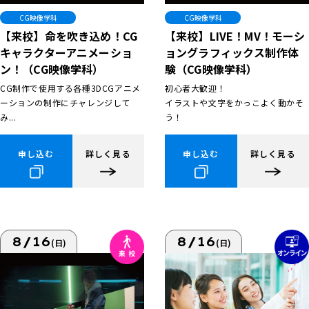
CG映像学科
CG映像学科
【来校】命を吹き込め！CG
【来校】LIVE！MV！モーシ
キャラクターアニメーショ
ョングラフィックス制作体
ン！（CG映像学科）
験（CG映像学科）
CG制作で使用する各種3DCGアニメ
初心者大歓迎！
ーションの制作にチャレンジして
イラストや文字をかっこよく動かそ
み...
う！
申し込む
詳しく見る
申し込む
詳しく見る
8/16
8/16
(日)
(日)