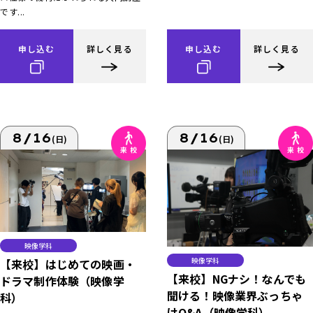
です...
申し込む
詳しく見る
申し込む
詳しく見る
8/16
8/16
(日)
(日)
映像学科
映像学科
【来校】はじめての映画・
【来校】NGナシ！なんでも
ドラマ制作体験（映像学
聞ける！映像業界ぶっちゃ
科）
けQ&A（映像学科）