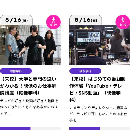
8/16
8/16
(日)
(日)
映像学科
映像学科
【来校】大学と専門の違い
【来校】はじめての番組制
がわかる！映像のお仕事解
作体験「YouTube・テレ
説講座（映像学科）
ビ・SNS動画」（映像学
科）
テレビが好き！映画が好き！動画を
作ってみたい！そんなあなたにおす
カメラマンやディレクター、音声な
すめ...
ど、テレビで耳にしたことのある仕
事を...