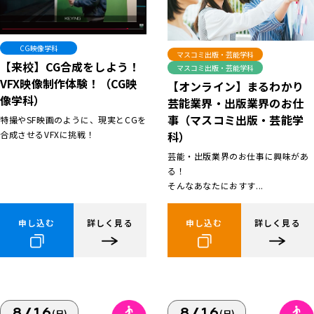
CG映像学科
マスコミ出版・芸能学科
【来校】CG合成をしよう！
マスコミ出版・芸能学科
VFX映像制作体験！（CG映
【オンライン】まるわかり
像学科）
芸能業界・出版業界のお仕
事（マスコミ出版・芸能学
特撮やSF映画のように、現実とCGを
合成させるVFXに挑戦！
科）
芸能・出版業界のお仕事に興味があ
る！
そんなあなたにおすす...
申し込む
詳しく見る
申し込む
詳しく見る
8/16
8/16
(日)
(日)