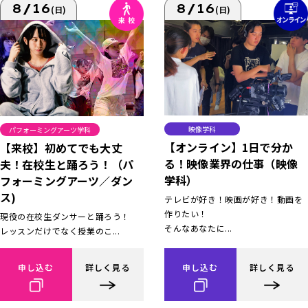
8/16
8/16
(日)
(日)
映像学科
パフォーミングアーツ学科
【オンライン】1日で分か
【来校】初めてでも大丈
る！映像業界の仕事（映像
夫！在校生と踊ろう！（パ
学科）
フォーミングアーツ／ダン
ス)
テレビが好き！映画が好き！動画を
作りたい！
現役の在校生ダンサーと踊ろう！
そんなあなたに...
レッスンだけでなく授業のこ...
申し込む
詳しく見る
申し込む
詳しく見る