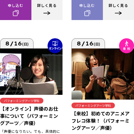
申し込む
詳しく見る
申し込む
詳しく見る
8/16
8/16
(日)
(日)
パフォーミングアーツ学科
パフォーミングアーツ学科
【オンライン】声優のお仕
【来校】初めてのアニメア
事について（パフォーミン
フレコ体験！（パフォーミ
グアーツ／声優）
ングアーツ／声優）
「声優になりたい。でも、具体的に