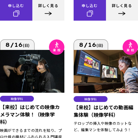
申し込む
詳しく見る
申し込む
詳しく見る
8/16
8/16
(日)
(日)
映像学科
映像学科
【来校】はじめての映像カ
【来校】はじめての動画編
メラマン体験！（映像学
集体験（映像学科）
科）
テロップの挿入や映像のカットな
ど、編集マンを体験してみよう！
映画ができるまでの流れを知り、プ
ロ仕様の機材にふれられる入門講座