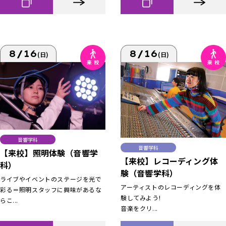
8/16
8/16
(日)
(日)
音響学科
音響学科
【来校】照明体験（音響学
【来校】レコーディング体
科）
験（音響学科）
ライブやイベントのステージを光で
アーティストのレコーディングを体
彩る＝照明スタッフに興味があるな
験してみよう!
らこ...
音楽をクリ...