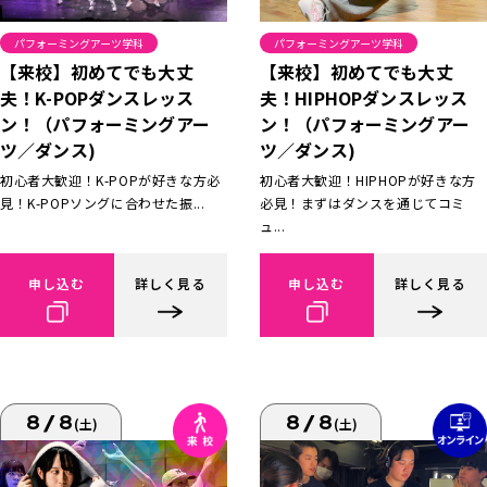
パフォーミングアーツ学科
パフォーミングアーツ学科
【来校】初めてでも大丈
【来校】初めてでも大丈
夫！K-POPダンスレッス
夫！HIPHOPダンスレッス
ン！（パフォーミングアー
ン！（パフォーミングアー
ツ／ダンス)
ツ／ダンス)
初心者大歓迎！K-POPが好きな方必
初心者大歓迎！HIPHOPが好きな方
見！K-POPソングに合わせた振...
必見！まずはダンスを通じてコミ
ュ...
申し込む
詳しく見る
申し込む
詳しく見る
8/8
8/8
(土)
(土)