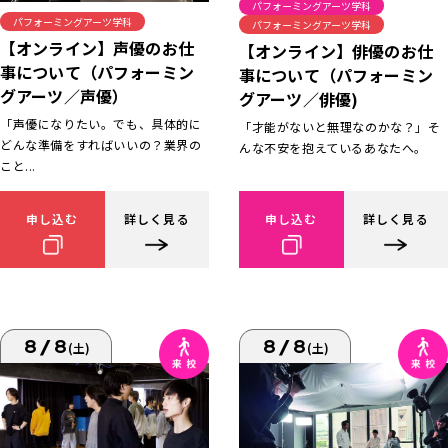
パフォーミングアーツ学科
パフォーミングアーツ学科
パフォーミングアーツ学科
【オンライン】声優のお仕
【オンライン】俳優のお仕
事について（パフォーミン
事について（パフォーミン
グアーツ／声優）
グアーツ／俳優)
「声優になりたい。でも、具体的に
「才能がないと無理なのかな？」そ
どんな準備をすればいいの？業界の
んな不安を抱えているあなたへ。
こと...
申し込む
詳しく見る
申し込む
詳しく見る
8/8
8/8
(土)
(土)