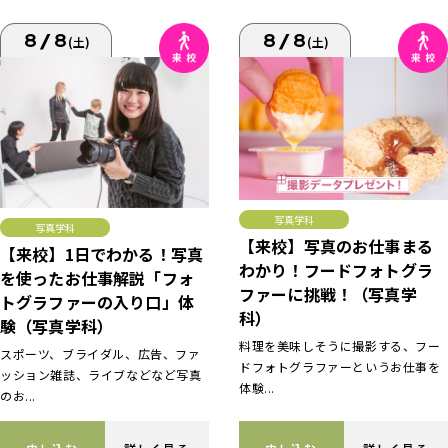
8/8
8/8
(土)
(土)
写真学科
写真学科
【来校】写真のお仕事まる
【来校】1日でわかる！写真
わかり！フードフォトグラ
を使ったお仕事解説「フォ
ファーに挑戦！（写真学
トグラファーの入り口」体
科）
験（写真学科）
料理を美味しそうに撮影する、フー
スポーツ、ブライダル、広告、ファ
ドフォトグラファーというお仕事を
ッション雑誌、ライブなどなど写真
体験...
のお...