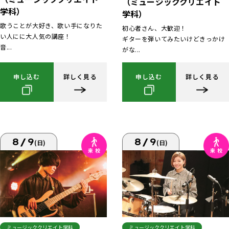
（ミュージッククリエイト
学科）
学科）
歌うことが大好き、歌い手になりた
初心者さん、大歓迎！
い人にに大人気の講座！
ギターを弾いてみたいけどきっかけ
音...
がな...
申し込む
詳しく見る
申し込む
詳しく見る
8/9
8/9
(日)
(日)
ミュージッククリエイト学科
ミュージッククリエイト学科