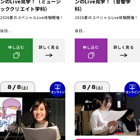
ンのLive見学！（ミュージ
ンのLive見学！（音響学
ッククリエイト学科）
科）
2026夏のスペシャルLive体験開催！
2026夏のスペシャルLive体験開催！
当日...
当日...
申し込む
詳しく見る
申し込む
詳しく見る
8/8
8/8
(土)
(土)