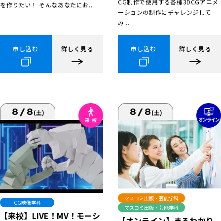
CG制作で使用する各種3DCGアニメ
を作りたい！ そんなあなたにお...
ーションの制作にチャレンジして
み...
申し込む
詳しく見る
申し込む
詳しく見る
8/8
8/8
(土)
(土)
マスコミ出版・芸能学科
CG映像学科
マスコミ出版・芸能学科
【来校】LIVE！MV！モーシ
【オンライン】まるわかり