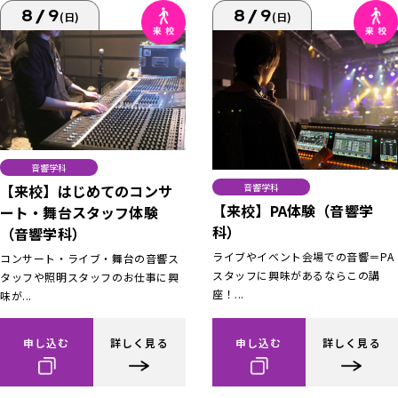
8/9
8/9
(日)
(日)
音響学科
【来校】はじめてのコンサ
音響学科
【来校】PA体験（音響学
ート・舞台スタッフ体験
科）
（音響学科）
ライブやイベント会場での音響＝PA
コンサート・ライブ・舞台の音響ス
スタッフに興味があるならこの講
タッフや照明スタッフのお仕事に興
座！...
味が...
申し込む
詳しく見る
申し込む
詳しく見る