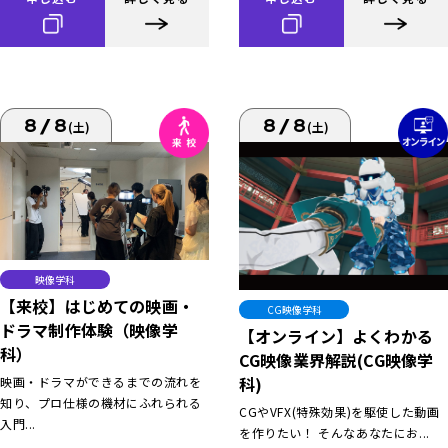
8/8
8/8
(土)
(土)
映像学科
【来校】はじめての映画・
CG映像学科
ドラマ制作体験（映像学
【オンライン】よくわかる
科）
CG映像業界解説(CG映像学
科)
映画・ドラマができるまでの流れを
知り、プロ仕様の機材にふれられる
CGやVFX(特殊効果)を駆使した動画
入門...
を作りたい！ そんなあなたにお...