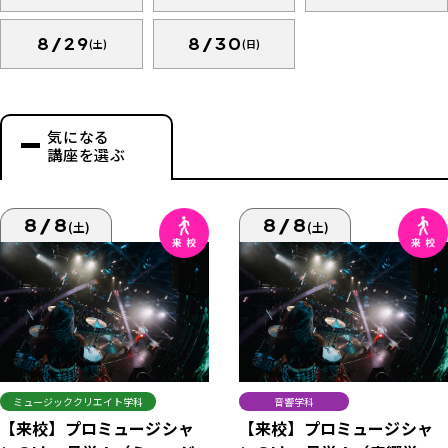
8/29
8/30
(土)
(日)
気になる
講座を選ぶ
8/8
8/8
(土)
(土)
ミュージッククリエイト学科
音響学科
【来校】プロミュージシャ
【来校】プロミュージシャ