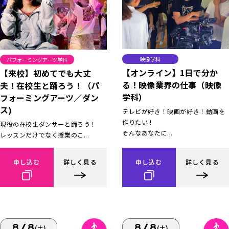
映像学科
パフォーミングアーツ学科
【オンライン】1日で分か
【来校】初めてでも大丈
る！映像業界の仕事（映像
夫！在校生と踊ろう！（パ
学科）
フォーミングアーツ／ダン
ス)
テレビが好き！映画が好き！動画を
作りたい！
現役の在校生ダンサーと踊ろう！
そんなあなたに...
レッスンだけでなく授業のこ...
申し込む
詳しく見る
申し込む
詳しく見る
8/8
8/8
(土)
(土)