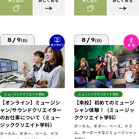
申し込む
詳しく見る
申し込む
詳しく見る
8/9
8/9
(日)
(日)
ミュージッククリエイト学科
ミュージッククリエイト学科
【来校】初めてのミュージ
【オンライン】ミュージシ
シャン体験！（ミュージッ
ャン/サウンドクリエイター
ククリエイト学科）
のお仕事について（ミュー
ジッククリエイト学科）
ボーカル、ギター、ベース、ドラ
ム、キーボードなどミュージシャン
ボーカル、ギター、ベース、ドラ
が気に...