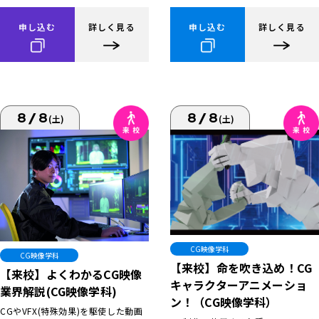
申し込む
詳しく見る
申し込む
詳しく見る
8/8
8/8
(土)
(土)
CG映像学科
CG映像学科
【来校】命を吹き込め！CG
【来校】よくわかるCG映像
キャラクターアニメーショ
業界解説(CG映像学科)
ン！（CG映像学科）
CGやVFX(特殊効果)を駆使した動画