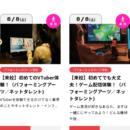
8/8
8/8
(土)
(土)
パフォーミングアーツ学科
パフォーミングアーツ学科
【来校】初めてでも大丈
【来校】初めてのVTuber体
夫！ゲーム配信体験！（パ
験！（パフォーミングアー
フォーミングアーツ／ネッ
ツ／ネットタレント)
トタレント)
VTuberを体験できるだけでなく業界
のことやネットタレント・インフ...
ゲーム実況が好きなあなた、まずは
一緒ににやってみよう！どんな機材
や技...