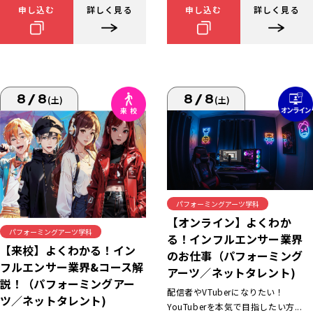
申し込む
詳しく見る
申し込む
詳しく見る
8/8
8/8
(土)
(土)
パフォーミングアーツ学科
【オンライン】よくわか
パフォーミングアーツ学科
る！インフルエンサー業界
【来校】よくわかる！イン
のお仕事（パフォーミング
フルエンサー業界&コース解
アーツ／ネットタレント)
説！（パフォーミングアー
配信者やVTuberになりたい！
ツ／ネットタレント)
YouTuberを本気で目指したい方...