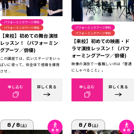
パフォーミングアーツ学科
パフォーミングアーツ学科
パフォーミングアーツ学科
パフォーミングアーツ学科
【来校】初めての舞台演技
【来校】初めての映画・ド
レッスン！（パフォーミン
ラマ演技レッスン！（パフ
グアーツ／俳優)
ォーミングアーツ／俳優)
この講座では、広いステージをいっ
映像の演技で一番難しいのは「普通
ぱいに使って、体全体で感情を爆発
にしゃべること」。
させ...
申し込む
詳しく見る
申し込む
詳しく見る
8/8
8/8
(土)
(土)