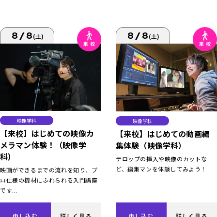
8/8
8/8
(土)
(土)
映像学科
映像学科
【来校】はじめての映像カ
【来校】はじめての動画編
メラマン体験！（映像学
集体験（映像学科）
科）
テロップの挿入や映像のカットな
ど、編集マンを体験してみよう！
映画ができるまでの流れを知り、プ
ロ仕様の機材にふれられる入門講座
です...
申し込む
詳しく見る
申し込む
詳しく見る