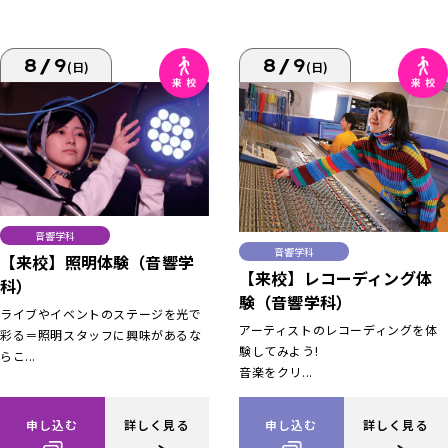
8/9
8/9
(日)
(日)
音響学科
音響学科
【来校】照明体験（音響学
【来校】レコーディング体
科）
験（音響学科）
ライブやイベントのステージを光で
アーティストのレコーディングを体
彩る＝照明スタッフに興味があるな
験してみよう!
らこ...
音楽をクリ...
申し込む
詳しく見る
申し込む
詳しく見る