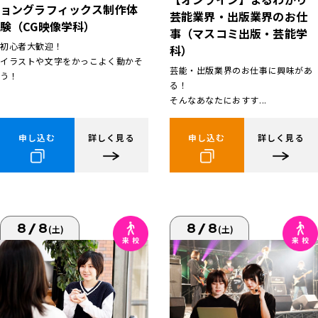
ョングラフィックス制作体
芸能業界・出版業界のお仕
験（CG映像学科）
事（マスコミ出版・芸能学
初心者大歓迎！
科）
イラストや文字をかっこよく動かそ
芸能・出版業界のお仕事に興味があ
う！
る！
そんなあなたにおすす...
申し込む
詳しく見る
申し込む
詳しく見る
8/8
8/8
(土)
(土)