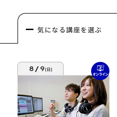
気になる
講座を選ぶ
8/9
(日)