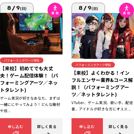
8/9
8/9
(日)
(日)
パフォーミングアーツ学科
パフォーミングアーツ学科
【来校】初めてでも大丈
【来校】よくわかる！イン
夫！ゲーム配信体験！（パ
フルエンサー業界&コース解
フォーミングアーツ／ネッ
説！（パフォーミングアー
トタレント)
ツ／ネットタレント)
ゲーム実況が好きなあなた、まずは
VTuber、ゲーム実況、歌い手、配信
一緒ににやってみよう！どんな機材
者、アイドルが好きな方にオスス...
や技...
申し込む
詳しく見る
申し込む
詳しく見る