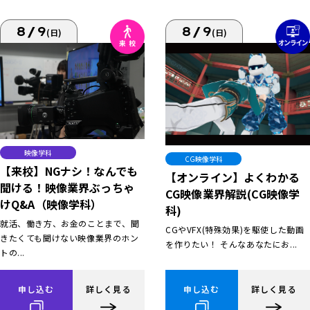
8/9
8/9
(日)
(日)
映像学科
CG映像学科
【来校】NGナシ！なんでも
【オンライン】よくわかる
聞ける！映像業界ぶっちゃ
CG映像業界解説(CG映像学
けQ&A（映像学科）
科)
就活、働き方、お金のことまで、聞
CGやVFX(特殊効果)を駆使した動画
きたくても聞けない映像業界のホン
を作りたい！ そんなあなたにお...
トの...
申し込む
詳しく見る
申し込む
詳しく見る