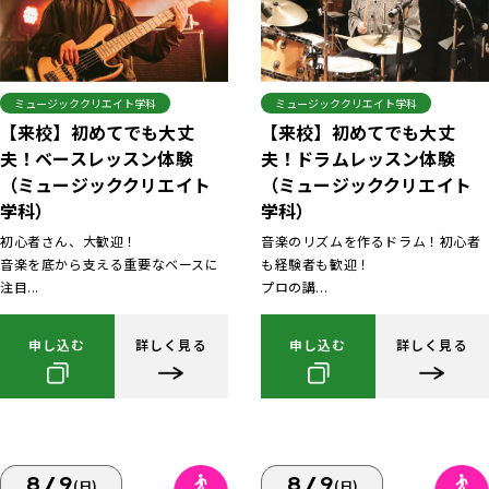
ミュージッククリエイト学科
ミュージッククリエイト学科
【来校】初めてでも大丈
【来校】初めてでも大丈
夫！ベースレッスン体験
夫！ドラムレッスン体験
（ミュージッククリエイト
（ミュージッククリエイト
学科）
学科）
初心者さん、大歓迎！
音楽のリズムを作るドラム！初心者
音楽を底から支える重要なベースに
も経験者も歓迎！
注目...
プロの講...
申し込む
詳しく見る
申し込む
詳しく見る
8/9
8/9
(日)
(日)