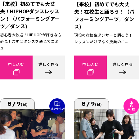
【来校】初めてでも大丈
【来校】初めてでも大丈
夫！HIPHOPダンスレッス
夫！在校生と踊ろう！（パ
ン！（パフォーミングアー
フォーミングアーツ／ダン
ツ／ダンス)
ス)
初心者大歓迎！HIPHOPが好きな方
現役の在校生ダンサーと踊ろう！
必見！まずはダンスを通じてコミ
レッスンだけでなく授業のこ...
ュ...
申し込む
詳しく見る
申し込む
詳しく見る
8/9
8/9
(日)
(日)