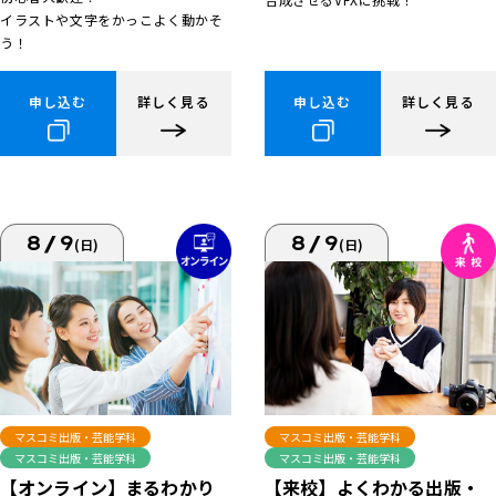
イラストや文字をかっこよく動かそ
う！
申し込む
詳しく見る
申し込む
詳しく見る
8/9
8/9
(日)
(日)
マスコミ出版・芸能学科
マスコミ出版・芸能学科
マスコミ出版・芸能学科
マスコミ出版・芸能学科
【来校】よくわかる出版・
【オンライン】まるわかり