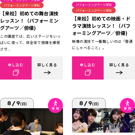
パフォーミングアーツ学科
パフォーミングアーツ学科
パフォーミングアーツ学科
【来校】初めての舞台演技
【来校】初めての映画・ド
レッスン！（パフォーミン
ラマ演技レッスン！（パフ
グアーツ／俳優)
ォーミングアーツ／俳優)
この講座では、広いステージをいっ
映像の演技で一番難しいのは「普通
ぱいに使って、体全体で感情を爆発
にしゃべること」。
させ...
申し込む
詳しく見る
申し込む
詳しく見る
8/9
8/9
(日)
(日)