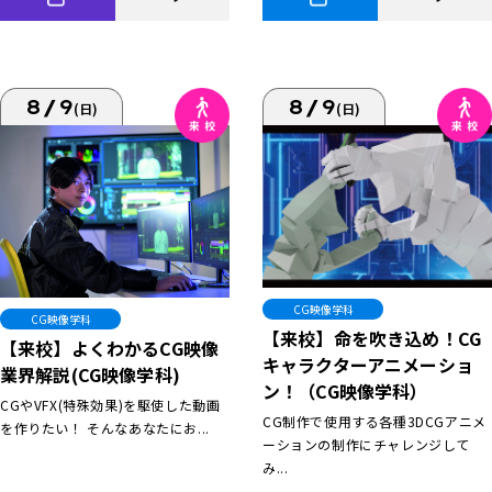
8/9
8/9
(日)
(日)
CG映像学科
CG映像学科
【来校】命を吹き込め！CG
【来校】よくわかるCG映像
キャラクターアニメーショ
業界解説(CG映像学科)
ン！（CG映像学科）
CGやVFX(特殊効果)を駆使した動画
CG制作で使用する各種3DCGアニメ
を作りたい！ そんなあなたにお...
ーションの制作にチャレンジして
み...