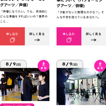
グアーツ／声優）
グアーツ／俳優)
「声優になりたい。でも、具体的に
「才能がないと無理なのかな？」そ
どんな準備をすればいいの？業界の
んな不安を抱えているあなたへ。
こと...
申し込む
詳しく見る
申し込む
詳しく見る
8/9
8/9
(日)
(日)
パフォーミングアーツ学科