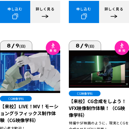
申し込む
詳しく見る
申し込む
詳しく見る
8/9
8/9
(日)
(日)
CG映像学科
CG映像学科
【来校】CG合成をしよう！
【来校】LIVE！MV！モーシ
VFX映像制作体験！（CG映
ョングラフィックス制作体
像学科）
験（CG映像学科）
特撮やSF映画のように、現実とCGを
初心者大歓迎！
合成させるVFXに挑戦！