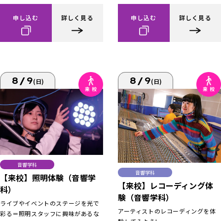
申し込む
詳しく見る
申し込む
詳しく見る
8/9
8/9
(日)
(日)
音響学科
音響学科
【来校】照明体験（音響学
【来校】レコーディング体
科）
験（音響学科）
ライブやイベントのステージを光で
アーティストのレコーディングを体
彩る＝照明スタッフに興味があるな