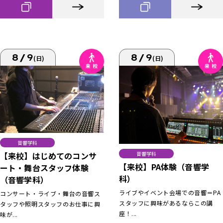
8/9
8/9
(日)
(日)
音響学科
【来校】はじめてのコンサ
音響学科
【来校】PA体験（音響学
ート・舞台スタッフ体験
科）
（音響学科）
ライブやイベント会場での音響＝PA
コンサート・ライブ・舞台の音響ス
スタッフに興味があるならこの講
タッフや照明スタッフのお仕事に興
座！...
味が...