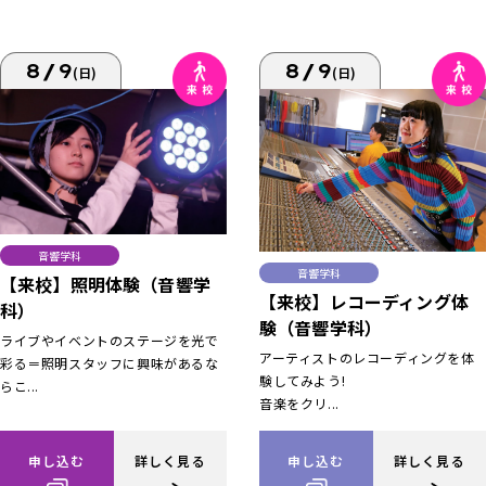
8/9
8/9
(日)
(日)
音響学科
音響学科
【来校】照明体験（音響学
【来校】レコーディング体
科）
験（音響学科）
ライブやイベントのステージを光で
アーティストのレコーディングを体
彩る＝照明スタッフに興味があるな
験してみよう!
らこ...
音楽をクリ...
申し込む
詳しく見る
申し込む
詳しく見る