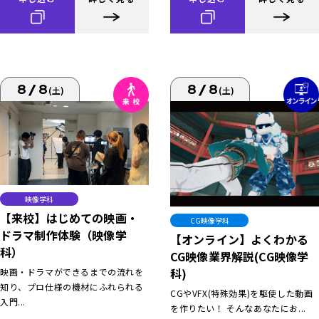
8/8
8/8
(土)
(土)
映像学科
【来校】はじめての映画・
CG映像学科
ドラマ制作体験（映像学
【オンライン】よくわかる
科）
CG映像業界解説(CG映像学
科)
映画・ドラマができるまでの流れを
知り、プロ仕様の機材にふれられる
CGやVFX(特殊効果)を駆使した動画
入門...
を作りたい！ そんなあなたにお...