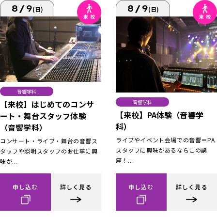
8/9
8/9
(日)
(日)
音響学科
【来校】はじめてのコンサ
音響学科
【来校】PA体験（音響学
ート・舞台スタッフ体験
科）
（音響学科）
ライブやイベント会場での音響＝PA
コンサート・ライブ・舞台の音響ス
スタッフに興味があるならこの講
タッフや照明スタッフのお仕事に興
座！...
味が...
申し込む
詳しく見る
申し込む
詳しく見る