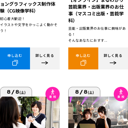
ョングラフィックス制作体
芸能業界・出版業界のお仕
験（CG映像学科）
事（マスコミ出版・芸能学
初心者大歓迎！
科）
イラストや文字をかっこよく動かそ
芸能・出版業界のお仕事に興味があ
う！
る！
そんなあなたにおすす...
申し込む
詳しく見る
申し込む
詳しく見る
8/8
8/8
(土)
(土)