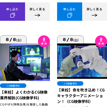
申し込む
詳しく見る
申し込む
詳しく見る
8/8
8/8
(土)
(土)
CG映像学科
CG映像学科
【来校】命を吹き込め！CG
【来校】よくわかるCG映像
キャラクターアニメーショ
業界解説(CG映像学科)
ン！（CG映像学科）
CGやVFX(特殊効果)を駆使した動画