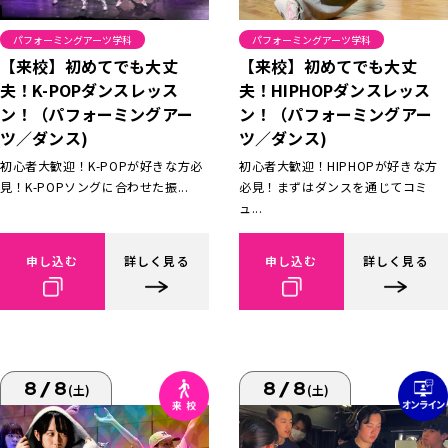
パフォーミングアーツ学科
パフォーミングアーツ学科
【来校】初めてでも大丈
【来校】初めてでも大丈
夫！K-POPダンスレッス
夫！HIPHOPダンスレッス
ン！（パフォーミングアー
ン！（パフォーミングアー
ツ／ダンス)
ツ／ダンス)
初心者大歓迎！K-POPが好きな方必
初心者大歓迎！HIPHOPが好きな方
見！K-POPソングに合わせた振...
必見！まずはダンスを通じてコミ
ュ...
申し込む
詳しく見る
申し込む
詳しく見る
8/8
8/8
(土)
(土)