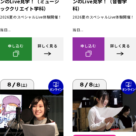
ンのLive見学！（ミュージ
ンのLive見学！（音響学
ッククリエイト学科）
科）
2026夏のスペシャルLive体験開催！
2026夏のスペシャルLive体験開催！
当日...
当日...
申し込む
詳しく見る
申し込む
詳しく見る
8/8
8/8
(土)
(土)