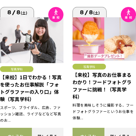
8/8
8/8
(土)
(土)
写真学科
写真学科
【来校】写真のお仕事まる
【来校】1日でわかる！写真
わかり！フードフォトグラ
を使ったお仕事解説「フォ
ファーに挑戦！（写真学
トグラファーの入り口」体
科）
験（写真学科）
料理を美味しそうに撮影する、フー
スポーツ、ブライダル、広告、ファ
ドフォトグラファーというお仕事を
ッション雑誌、ライブなどなど写真
体験...
のお...