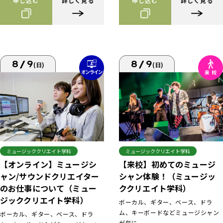
申し込む
詳しく見る
申し込む
詳しく見る
8/9
8/9
(日)
(日)
ミュージッククリエイト学科
ミュージッククリエイト学科
【来校】初めてのミュージ
【オンライン】ミュージシ
シャン体験！（ミュージッ
ャン/サウンドクリエイター
ククリエイト学科）
のお仕事について（ミュー
ジッククリエイト学科）
ボーカル、ギター、ベース、ドラ
ム、キーボードなどミュージシャン
ボーカル、ギター、ベース、ドラ
が気に...