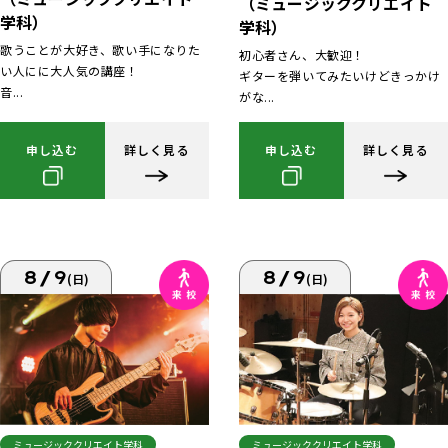
（ミュージッククリエイト
学科）
学科）
歌うことが大好き、歌い手になりた
初心者さん、大歓迎！
い人にに大人気の講座！
ギターを弾いてみたいけどきっかけ
音...
がな...
申し込む
詳しく見る
申し込む
詳しく見る
8/9
8/9
(日)
(日)
ミュージッククリエイト学科
ミュージッククリエイト学科