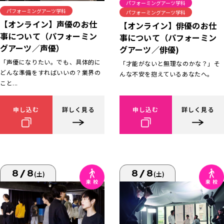
パフォーミングアーツ学科
パフォーミングアーツ学科
パフォーミングアーツ学科
【オンライン】声優のお仕
【オンライン】俳優のお仕
事について（パフォーミン
事について（パフォーミン
グアーツ／声優）
グアーツ／俳優)
「声優になりたい。でも、具体的に
「才能がないと無理なのかな？」そ
どんな準備をすればいいの？業界の
んな不安を抱えているあなたへ。
こと...
申し込む
詳しく見る
申し込む
詳しく見る
8/8
8/8
(土)
(土)