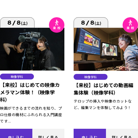
8/8
8/8
(土)
(土)
映像学科
映像学科
【来校】はじめての映像カ
【来校】はじめての動画編
メラマン体験！（映像学
集体験（映像学科）
科）
テロップの挿入や映像のカットな
ど、編集マンを体験してみよう！
映画ができるまでの流れを知り、プ
ロ仕様の機材にふれられる入門講座
です...
申し込む
詳しく見る
申し込む
詳しく見る