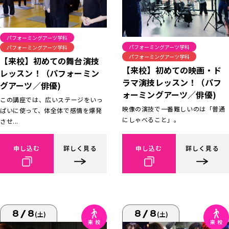
パフォーミングアーツ学科
パフォーミングアーツ学科
パフォーミングアーツ学科
パフォーミングアーツ学科
【来校】初めての舞台演技
【来校】初めての映画・ド
レッスン！（パフォーミン
ラマ演技レッスン！（パフ
グアーツ／俳優)
ォーミングアーツ／俳優)
この講座では、広いステージをいっ
映像の演技で一番難しいのは「普通
ぱいに使って、体全体で感情を爆発
にしゃべること」。
させ...
申し込む
詳しく見る
申し込む
詳しく見る
8/8
8/8
(土)
(土)