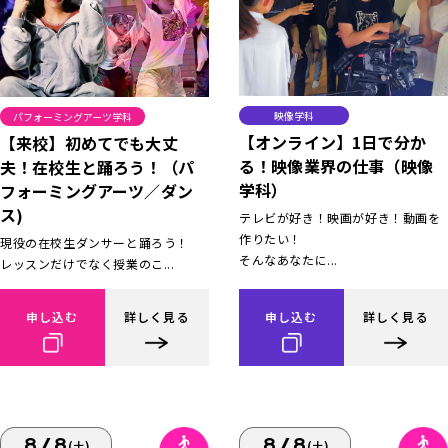
映像学科
パフォーミングアーツ学科
【オンライン】1日で分か
【来校】初めてでも大丈
る！映像業界の仕事（映像
夫！在校生と踊ろう！（パ
学科）
フォーミングアーツ／ダン
ス)
テレビが好き！映画が好き！動画を
作りたい！
現役の在校生ダンサーと踊ろう！
そんなあなたに...
レッスンだけでなく授業のこ...
申し込む
詳しく見る
申し込む
詳しく見る
8/8
8/8
(土)
(土)