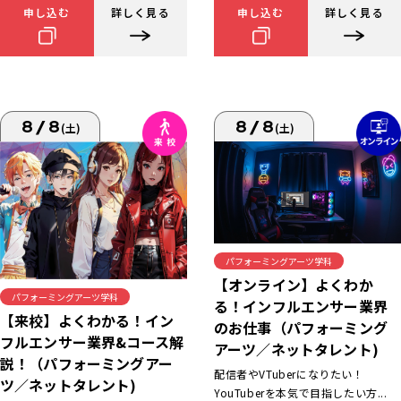
申し込む
詳しく見る
申し込む
詳しく見る
8/8
8/8
(土)
(土)
パフォーミングアーツ学科
【オンライン】よくわか
パフォーミングアーツ学科
る！インフルエンサー業界
【来校】よくわかる！イン
のお仕事（パフォーミング
フルエンサー業界&コース解
アーツ／ネットタレント)
説！（パフォーミングアー
配信者やVTuberになりたい！
ツ／ネットタレント)
YouTuberを本気で目指したい方...