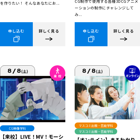
CG制作で使用する各種3DCGアニメ
を作りたい！ そんなあなたにお...
ーションの制作にチャレンジして
み...
申し込む
詳しく見る
申し込む
詳しく見る
8/8
8/8
(土)
(土)
マスコミ出版・芸能学科
CG映像学科
マスコミ出版・芸能学科
【来校】LIVE！MV！モーシ
【オンライン】まるわかり