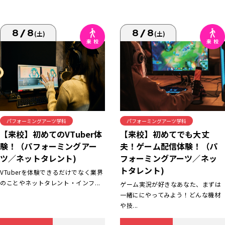
8/8
8/8
(土)
(土)
パフォーミングアーツ学科
パフォーミングアーツ学科
【来校】初めてでも大丈
【来校】初めてのVTuber体
夫！ゲーム配信体験！（パ
験！（パフォーミングアー
フォーミングアーツ／ネッ
ツ／ネットタレント)
トタレント)
VTuberを体験できるだけでなく業界
のことやネットタレント・インフ...
ゲーム実況が好きなあなた、まずは
一緒ににやってみよう！どんな機材
や技...