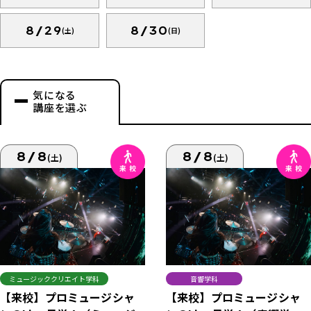
8/29
8/30
(土)
(日)
気になる
講座を選ぶ
8/8
8/8
(土)
(土)
ミュージッククリエイト学科
音響学科
【来校】プロミュージシャ
【来校】プロミュージシャ