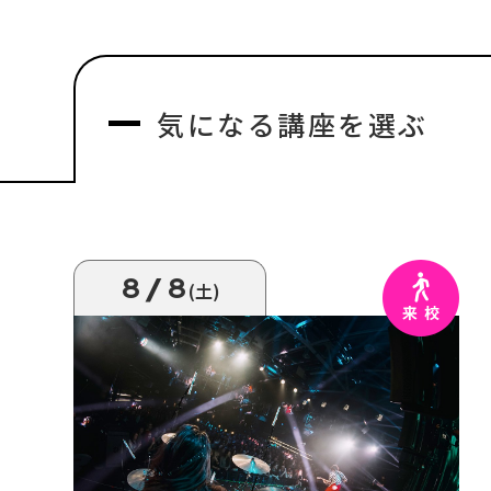
気になる
講座を選ぶ
8/8
(土)