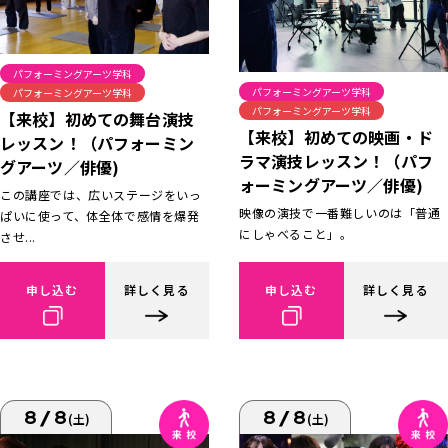
パフォーミングアーツ学科
パフォーミングアーツ学科
パフォーミングアーツ学科
パフォーミングアーツ学科
【来校】初めての舞台演技
【来校】初めての映画・ド
レッスン！（パフォーミン
ラマ演技レッスン！（パフ
グアーツ／俳優)
ォーミングアーツ／俳優)
この講座では、広いステージをいっ
映像の演技で一番難しいのは「普通
ぱいに使って、体全体で感情を爆発
にしゃべること」。
させ...
申し込む
詳しく見る
申し込む
詳しく見る
8/8
8/8
(土)
(土)