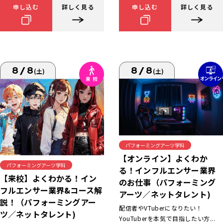
申し込む
詳しく見る
申し込む
詳しく見る
8/8
8/8
(土)
(土)
パフォーミングアーツ学科
【オンライン】よくわか
パフォーミングアーツ学科
る！インフルエンサー業界
【来校】よくわかる！イン
のお仕事（パフォーミング
フルエンサー業界&コース解
アーツ／ネットタレント)
説！（パフォーミングアー
配信者やVTuberになりたい！
ツ／ネットタレント)
YouTuberを本気で目指したい方...