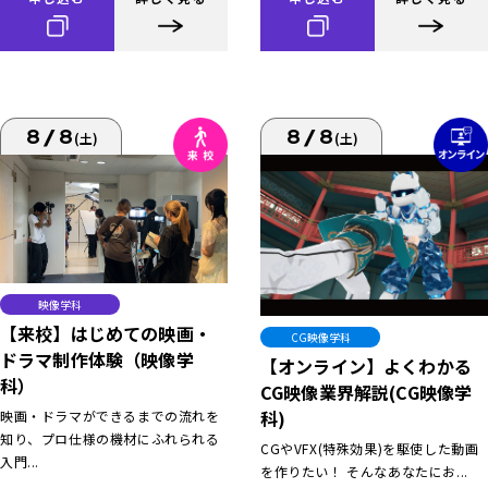
8/8
8/8
(土)
(土)
映像学科
【来校】はじめての映画・
CG映像学科
ドラマ制作体験（映像学
【オンライン】よくわかる
科）
CG映像業界解説(CG映像学
科)
映画・ドラマができるまでの流れを
知り、プロ仕様の機材にふれられる
CGやVFX(特殊効果)を駆使した動画
入門...
を作りたい！ そんなあなたにお...