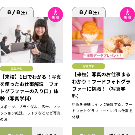
8/8
8/8
(土)
(土)
写真学科
写真学科
【来校】写真のお仕事まる
【来校】1日でわかる！写真
わかり！フードフォトグラ
を使ったお仕事解説「フォ
ファーに挑戦！（写真学
トグラファーの入り口」体
科）
験（写真学科）
料理を美味しそうに撮影する、フー
スポーツ、ブライダル、広告、ファ
ドフォトグラファーというお仕事を
ッション雑誌、ライブなどなど写真
体験...
のお...