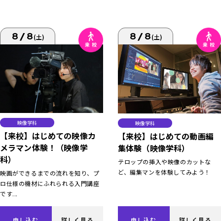
8/8
8/8
(土)
(土)
映像学科
映像学科
【来校】はじめての映像カ
【来校】はじめての動画編
メラマン体験！（映像学
集体験（映像学科）
科）
テロップの挿入や映像のカットな
ど、編集マンを体験してみよう！
映画ができるまでの流れを知り、プ
ロ仕様の機材にふれられる入門講座
です...
申し込む
詳しく見る
申し込む
詳しく見る