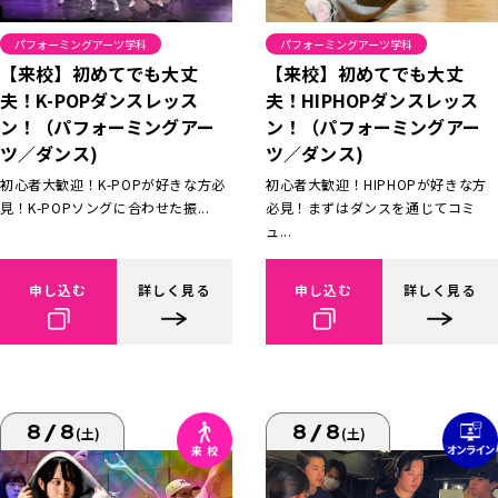
パフォーミングアーツ学科
パフォーミングアーツ学科
【来校】初めてでも大丈
【来校】初めてでも大丈
夫！K-POPダンスレッス
夫！HIPHOPダンスレッス
ン！（パフォーミングアー
ン！（パフォーミングアー
ツ／ダンス)
ツ／ダンス)
初心者大歓迎！K-POPが好きな方必
初心者大歓迎！HIPHOPが好きな方
見！K-POPソングに合わせた振...
必見！まずはダンスを通じてコミ
ュ...
申し込む
詳しく見る
申し込む
詳しく見る
8/8
8/8
(土)
(土)