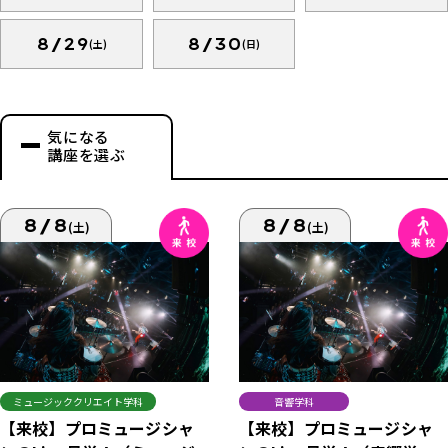
8/29
8/30
(土)
(日)
気になる
講座を選ぶ
8/8
8/8
(土)
(土)
ミュージッククリエイト学科
音響学科
【来校】プロミュージシャ
【来校】プロミュージシャ