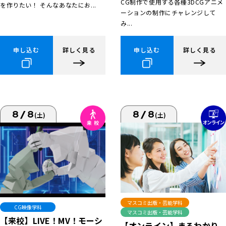
CG制作で使用する各種3DCGアニメ
を作りたい！ そんなあなたにお...
ーションの制作にチャレンジして
み...
申し込む
詳しく見る
申し込む
詳しく見る
8/8
8/8
(土)
(土)
マスコミ出版・芸能学科
CG映像学科
マスコミ出版・芸能学科
【来校】LIVE！MV！モーシ
【オンライン】まるわかり