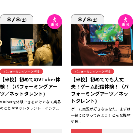
8/8
8/8
(土)
(土)
パフォーミングアーツ学科
パフォーミングアーツ学科
【来校】初めてでも大丈
【来校】初めてのVTuber体
夫！ゲーム配信体験！（パ
験！（パフォーミングアー
フォーミングアーツ／ネッ
ツ／ネットタレント)
トタレント)
VTuberを体験できるだけでなく業界
のことやネットタレント・インフ...
ゲーム実況が好きなあなた、まずは
一緒ににやってみよう！どんな機材
や技...