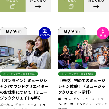
申し込む
詳しく見る
申し込む
詳しく見る
8/9
8/9
(日)
(日)
ミュージッククリエイト学科
ミュージッククリエイト学科
【来校】初めてのミュージ
【オンライン】ミュージシ
シャン体験！（ミュージッ
ャン/サウンドクリエイター
ククリエイト学科）
のお仕事について（ミュー
ジッククリエイト学科）
ボーカル、ギター、ベース、ドラ
ム、キーボードなどミュージシャン
ボーカル、ギター、ベース、ドラ
が気に...