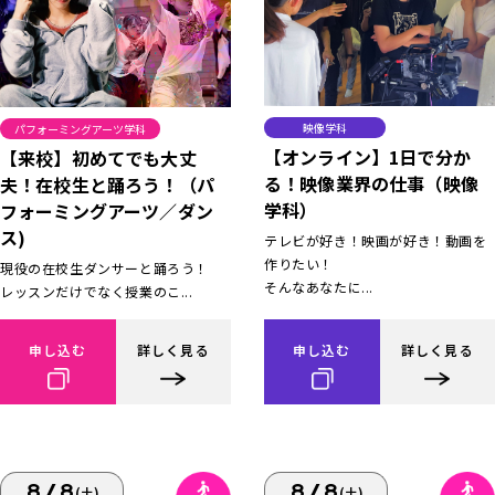
映像学科
パフォーミングアーツ学科
【オンライン】1日で分か
【来校】初めてでも大丈
る！映像業界の仕事（映像
夫！在校生と踊ろう！（パ
学科）
フォーミングアーツ／ダン
ス)
テレビが好き！映画が好き！動画を
作りたい！
現役の在校生ダンサーと踊ろう！
そんなあなたに...
レッスンだけでなく授業のこ...
申し込む
詳しく見る
申し込む
詳しく見る
8/8
8/8
(土)
(土)