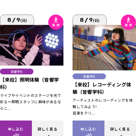
8/9
8/9
(日)
(日)
音響学科
音響学科
【来校】照明体験（音響学
【来校】レコーディング体
科）
験（音響学科）
ライブやイベントのステージを光で
アーティストのレコーディングを体
彩る＝照明スタッフに興味があるな
験してみよう!
らこ...
音楽をクリ...
申し込む
詳しく見る
申し込む
詳しく見る