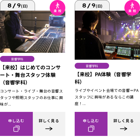
8/9
8/9
(日)
(日)
音響学科
【来校】はじめてのコンサ
音響学科
【来校】PA体験（音響学
ート・舞台スタッフ体験
科）
（音響学科）
ライブやイベント会場での音響＝PA
コンサート・ライブ・舞台の音響ス
スタッフに興味があるならこの講
タッフや照明スタッフのお仕事に興
座！...
味が...
申し込む
詳しく見る
申し込む
詳しく見る