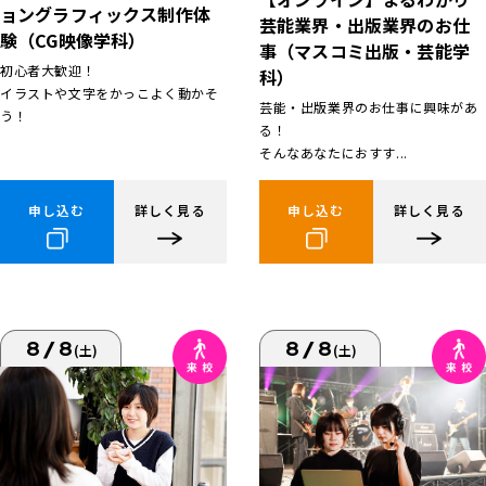
ョングラフィックス制作体
芸能業界・出版業界のお仕
験（CG映像学科）
事（マスコミ出版・芸能学
初心者大歓迎！
科）
イラストや文字をかっこよく動かそ
芸能・出版業界のお仕事に興味があ
う！
る！
そんなあなたにおすす...
申し込む
詳しく見る
申し込む
詳しく見る
8/8
8/8
(土)
(土)