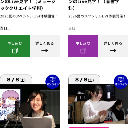
ンのLive見学！（ミュージ
ンのLive見学！（音響学
ッククリエイト学科）
科）
2026夏のスペシャルLive体験開催！
2026夏のスペシャルLive体験開催！
当日...
当日...
申し込む
詳しく見る
申し込む
詳しく見る
8/8
8/8
(土)
(土)