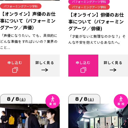
パフォーミングアーツ学科
パフォーミングアーツ学科
パフォーミングアーツ学科
【オンライン】声優のお仕
【オンライン】俳優のお仕
事について（パフォーミン
事について（パフォーミン
グアーツ／声優）
グアーツ／俳優)
「声優になりたい。でも、具体的に
「才能がないと無理なのかな？」そ
どんな準備をすればいいの？業界の
んな不安を抱えているあなたへ。
こと...
申し込む
詳しく見る
申し込む
詳しく見る
8/8
8/8
(土)
(土)