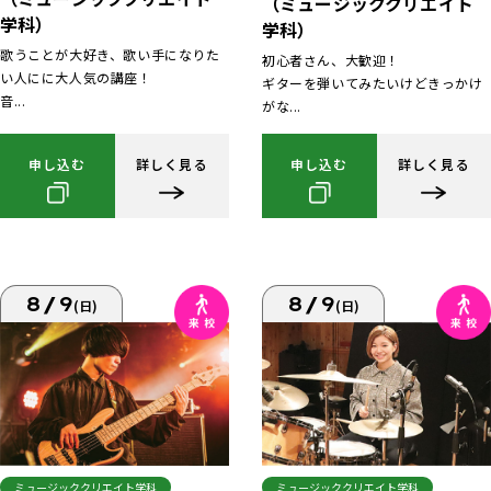
（ミュージッククリエイト
学科）
学科）
歌うことが大好き、歌い手になりた
初心者さん、大歓迎！
い人にに大人気の講座！
ギターを弾いてみたいけどきっかけ
音...
がな...
申し込む
詳しく見る
申し込む
詳しく見る
8/9
8/9
(日)
(日)
ミュージッククリエイト学科
ミュージッククリエイト学科