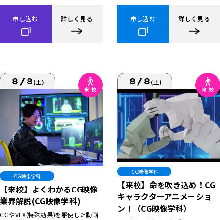
申し込む
詳しく見る
申し込む
詳しく見る
8/8
8/8
(土)
(土)
CG映像学科
CG映像学科
【来校】命を吹き込め！CG
【来校】よくわかるCG映像
キャラクターアニメーショ
業界解説(CG映像学科)
ン！（CG映像学科）
CGやVFX(特殊効果)を駆使した動画