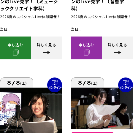
ンのLive見学！（ミュージ
ンのLive見学！（音響学
ッククリエイト学科）
科）
2026夏のスペシャルLive体験開催！
2026夏のスペシャルLive体験開催！
当日...
当日...
申し込む
詳しく見る
申し込む
詳しく見る
8/8
8/8
(土)
(土)