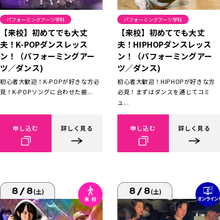
パフォーミングアーツ学科
パフォーミングアーツ学科
【来校】初めてでも大丈
【来校】初めてでも大丈
夫！K-POPダンスレッス
夫！HIPHOPダンスレッス
ン！（パフォーミングアー
ン！（パフォーミングアー
ツ／ダンス)
ツ／ダンス)
初心者大歓迎！K-POPが好きな方必
初心者大歓迎！HIPHOPが好きな方
見！K-POPソングに合わせた振...
必見！まずはダンスを通じてコミ
ュ...
申し込む
詳しく見る
申し込む
詳しく見る
8/8
8/8
(土)
(土)