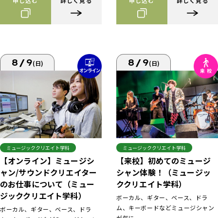
申し込む
詳しく見る
申し込む
詳しく見る
8/9
8/9
(日)
(日)
ミュージッククリエイト学科
ミュージッククリエイト学科
【来校】初めてのミュージ
【オンライン】ミュージシ
シャン体験！（ミュージッ
ャン/サウンドクリエイター
ククリエイト学科）
のお仕事について（ミュー
ジッククリエイト学科）
ボーカル、ギター、ベース、ドラ
ム、キーボードなどミュージシャン
ボーカル、ギター、ベース、ドラ
が気に...