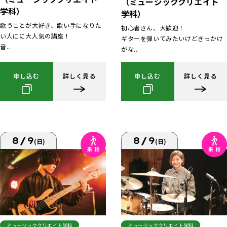
（ミュージッククリエイト
学科）
学科）
歌うことが大好き、歌い手になりた
初心者さん、大歓迎！
い人にに大人気の講座！
ギターを弾いてみたいけどきっかけ
音...
がな...
申し込む
詳しく見る
申し込む
詳しく見る
8/9
8/9
(日)
(日)
ミュージッククリエイト学科
ミュージッククリエイト学科