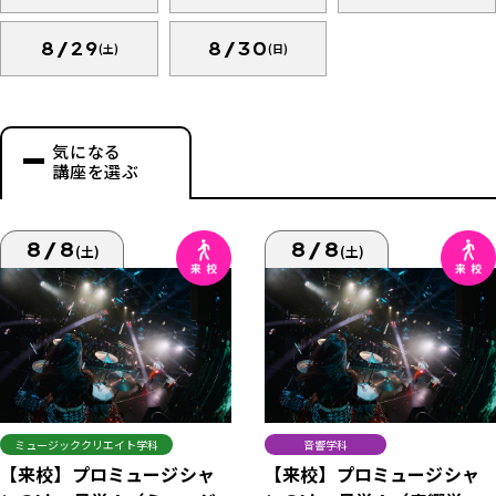
8/29
8/30
(土)
(日)
気になる
講座を選ぶ
8/8
8/8
(土)
(土)
ミュージッククリエイト学科
音響学科
【来校】プロミュージシャ
【来校】プロミュージシャ