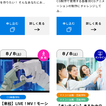
CG制作で使用する各種3DCGアニメ
を作りたい！ そんなあなたにお...
ーションの制作にチャレンジして
み...
申し込む
詳しく見る
申し込む
詳しく見る
8/8
8/8
(土)
(土)
マスコミ出版・芸能学科
CG映像学科
マスコミ出版・芸能学科
【来校】LIVE！MV！モーシ
【オンライン】まるわかり