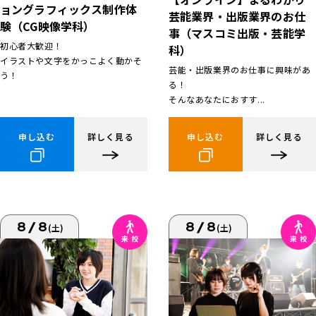
ョングラフィックス制作体
芸能業界・出版業界のお仕
験（CG映像学科）
事（マスコミ出版・芸能学
初心者大歓迎！
科）
イラストや文字をかっこよく動かそ
芸能・出版業界のお仕事に興味があ
う！
る！
そんなあなたにおすす...
申し込む
詳しく見る
申し込む
詳しく見る
8/8
8/8
(土)
(土)