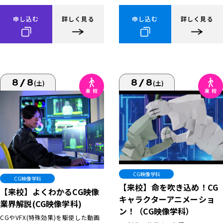
申し込む
詳しく見る
申し込む
詳しく見る
8/8
8/8
(土)
(土)
CG映像学科
CG映像学科
【来校】命を吹き込め！CG
【来校】よくわかるCG映像
キャラクターアニメーショ
業界解説(CG映像学科)
ン！（CG映像学科）
CGやVFX(特殊効果)を駆使した動画