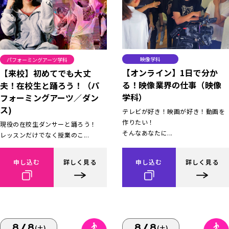
映像学科
パフォーミングアーツ学科
【オンライン】1日で分か
【来校】初めてでも大丈
る！映像業界の仕事（映像
夫！在校生と踊ろう！（パ
学科）
フォーミングアーツ／ダン
ス)
テレビが好き！映画が好き！動画を
作りたい！
現役の在校生ダンサーと踊ろう！
そんなあなたに...
レッスンだけでなく授業のこ...
申し込む
詳しく見る
申し込む
詳しく見る
8/8
8/8
(土)
(土)