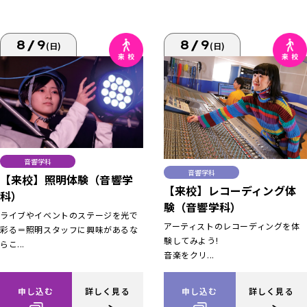
8/9
8/9
(日)
(日)
音響学科
音響学科
【来校】照明体験（音響学
【来校】レコーディング体
科）
験（音響学科）
ライブやイベントのステージを光で
アーティストのレコーディングを体
彩る＝照明スタッフに興味があるな
験してみよう!
らこ...
音楽をクリ...
申し込む
詳しく見る
申し込む
詳しく見る