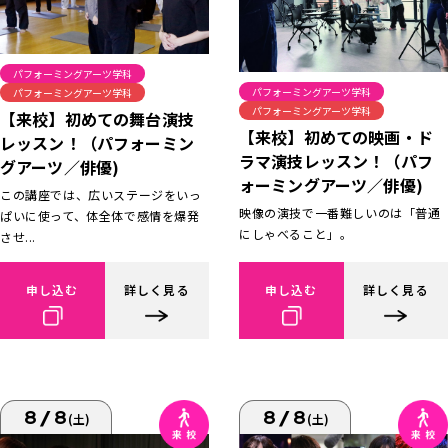
パフォーミングアーツ学科
パフォーミングアーツ学科
パフォーミングアーツ学科
パフォーミングアーツ学科
【来校】初めての舞台演技
【来校】初めての映画・ド
レッスン！（パフォーミン
ラマ演技レッスン！（パフ
グアーツ／俳優)
ォーミングアーツ／俳優)
この講座では、広いステージをいっ
映像の演技で一番難しいのは「普通
ぱいに使って、体全体で感情を爆発
にしゃべること」。
させ...
申し込む
詳しく見る
申し込む
詳しく見る
8/8
8/8
(土)
(土)