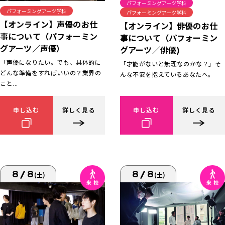
パフォーミングアーツ学科
パフォーミングアーツ学科
パフォーミングアーツ学科
【オンライン】声優のお仕
【オンライン】俳優のお仕
事について（パフォーミン
事について（パフォーミン
グアーツ／声優）
グアーツ／俳優)
「声優になりたい。でも、具体的に
「才能がないと無理なのかな？」そ
どんな準備をすればいいの？業界の
んな不安を抱えているあなたへ。
こと...
申し込む
詳しく見る
申し込む
詳しく見る
8/8
8/8
(土)
(土)