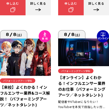
申し込む
詳しく見る
申し込む
詳しく見る
8/8
8/8
(土)
(土)
パフォーミングアーツ学科
【オンライン】よくわか
パフォーミングアーツ学科
る！インフルエンサー業界
【来校】よくわかる！イン
のお仕事（パフォーミング
フルエンサー業界&コース解
アーツ／ネットタレント)
説！（パフォーミングアー
配信者やVTuberになりたい！
ツ／ネットタレント)
YouTuberを本気で目指したい方...