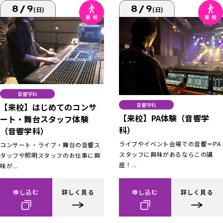
8/9
8/9
(日)
(日)
音響学科
【来校】はじめてのコンサ
音響学科
【来校】PA体験（音響学
ート・舞台スタッフ体験
科）
（音響学科）
ライブやイベント会場での音響＝PA
コンサート・ライブ・舞台の音響ス
スタッフに興味があるならこの講
タッフや照明スタッフのお仕事に興
座！...
味が...
申し込む
詳しく見る
申し込む
詳しく見る