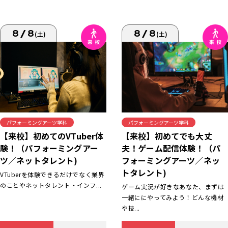
8/8
8/8
(土)
(土)
パフォーミングアーツ学科
パフォーミングアーツ学科
【来校】初めてでも大丈
【来校】初めてのVTuber体
夫！ゲーム配信体験！（パ
験！（パフォーミングアー
フォーミングアーツ／ネッ
ツ／ネットタレント)
トタレント)
VTuberを体験できるだけでなく業界
のことやネットタレント・インフ...
ゲーム実況が好きなあなた、まずは
一緒ににやってみよう！どんな機材
や技...