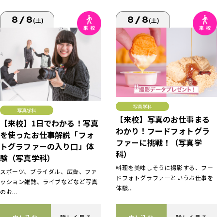
8/8
8/8
(土)
(土)
写真学科
写真学科
【来校】写真のお仕事まる
【来校】1日でわかる！写真
わかり！フードフォトグラ
を使ったお仕事解説「フォ
ファーに挑戦！（写真学
トグラファーの入り口」体
科）
験（写真学科）
料理を美味しそうに撮影する、フー
スポーツ、ブライダル、広告、ファ
ドフォトグラファーというお仕事を
ッション雑誌、ライブなどなど写真
体験...
のお...