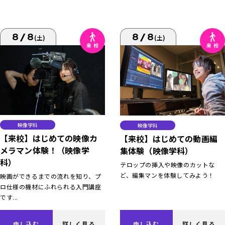
8/8
8/8
(土)
(土)
映像学科
映像学科
【来校】はじめての映像カ
【来校】はじめての動画編
メラマン体験！（映像学
集体験（映像学科）
科）
テロップの挿入や映像のカットな
ど、編集マンを体験してみよう！
映画ができるまでの流れを知り、プ
ロ仕様の機材にふれられる入門講座
です...
申し込む
詳しく見る
申し込む
詳しく見る