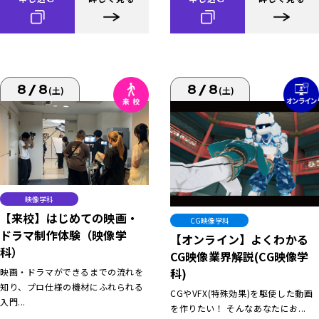
8/8
8/8
(土)
(土)
映像学科
【来校】はじめての映画・
CG映像学科
ドラマ制作体験（映像学
【オンライン】よくわかる
科）
CG映像業界解説(CG映像学
科)
映画・ドラマができるまでの流れを
知り、プロ仕様の機材にふれられる
CGやVFX(特殊効果)を駆使した動画
入門...
を作りたい！ そんなあなたにお...