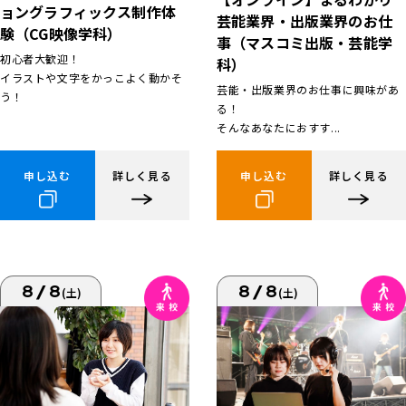
ョングラフィックス制作体
芸能業界・出版業界のお仕
験（CG映像学科）
事（マスコミ出版・芸能学
初心者大歓迎！
科）
イラストや文字をかっこよく動かそ
芸能・出版業界のお仕事に興味があ
う！
る！
そんなあなたにおすす...
申し込む
詳しく見る
申し込む
詳しく見る
8/8
8/8
(土)
(土)