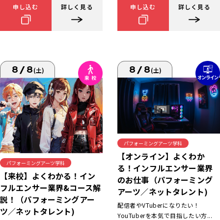
申し込む
詳しく見る
申し込む
詳しく見る
8/8
8/8
(土)
(土)
パフォーミングアーツ学科
【オンライン】よくわか
パフォーミングアーツ学科
る！インフルエンサー業界
【来校】よくわかる！イン
のお仕事（パフォーミング
フルエンサー業界&コース解
アーツ／ネットタレント)
説！（パフォーミングアー
配信者やVTuberになりたい！
ツ／ネットタレント)
YouTuberを本気で目指したい方...