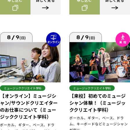
申し込む
詳しく見る
申し込む
詳しく見る
8/9
8/9
(日)
(日)
ミュージッククリエイト学科
ミュージッククリエイト学科
【来校】初めてのミュージ
【オンライン】ミュージシ
シャン体験！（ミュージッ
ャン/サウンドクリエイター
ククリエイト学科）
のお仕事について（ミュー
ジッククリエイト学科）
ボーカル、ギター、ベース、ドラ
ム、キーボードなどミュージシャン
ボーカル、ギター、ベース、ドラ
が気に...