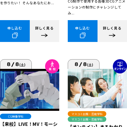
CG制作で使用する各種3DCGアニメ
を作りたい！ そんなあなたにお...
ーションの制作にチャレンジして
み...
申し込む
詳しく見る
申し込む
詳しく見る
8/8
8/8
(土)
(土)
マスコミ出版・芸能学科
CG映像学科
マスコミ出版・芸能学科
【来校】LIVE！MV！モーシ
【オンライン】まるわかり