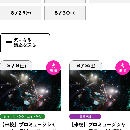
8/29
8/30
(土)
(日)
気になる
講座を選ぶ
8/8
8/8
(土)
(土)
ミュージッククリエイト学科
音響学科
【来校】プロミュージシャ
【来校】プロミュージシャ