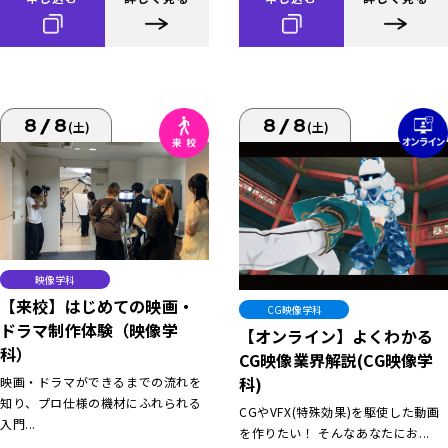
8/8
8/8
(土)
(土)
映像学科
【来校】はじめての映画・
CG映像学科
ドラマ制作体験（映像学
【オンライン】よくわかる
科）
CG映像業界解説(CG映像学
科)
映画・ドラマができるまでの流れを
知り、プロ仕様の機材にふれられる
CGやVFX(特殊効果)を駆使した動画
入門...
を作りたい！ そんなあなたにお...