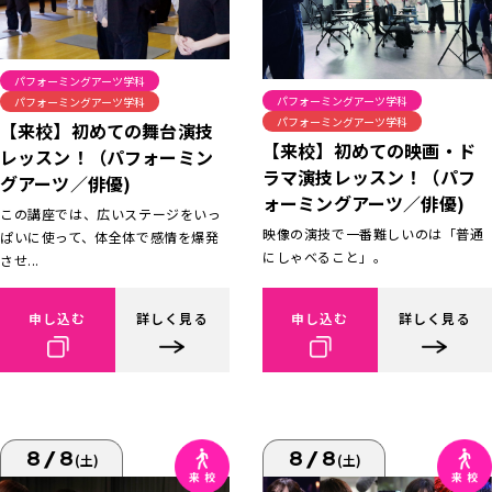
パフォーミングアーツ学科
パフォーミングアーツ学科
パフォーミングアーツ学科
パフォーミングアーツ学科
【来校】初めての舞台演技
【来校】初めての映画・ド
レッスン！（パフォーミン
ラマ演技レッスン！（パフ
グアーツ／俳優)
ォーミングアーツ／俳優)
この講座では、広いステージをいっ
映像の演技で一番難しいのは「普通
ぱいに使って、体全体で感情を爆発
にしゃべること」。
させ...
申し込む
詳しく見る
申し込む
詳しく見る
8/8
8/8
(土)
(土)