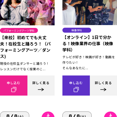
映像学科
パフォーミングアーツ学科
【オンライン】1日で分か
【来校】初めてでも大丈
る！映像業界の仕事（映像
夫！在校生と踊ろう！（パ
学科）
フォーミングアーツ／ダン
ス)
テレビが好き！映画が好き！動画を
作りたい！
現役の在校生ダンサーと踊ろう！
そんなあなたに...
レッスンだけでなく授業のこ...
申し込む
詳しく見る
申し込む
詳しく見る
8/8
8/8
(土)
(土)