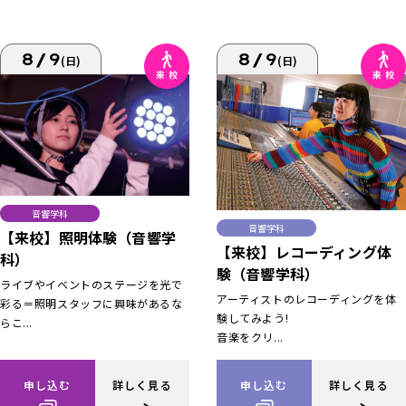
8/9
8/9
(日)
(日)
音響学科
音響学科
【来校】照明体験（音響学
【来校】レコーディング体
科）
験（音響学科）
ライブやイベントのステージを光で
アーティストのレコーディングを体
彩る＝照明スタッフに興味があるな
験してみよう!
らこ...
音楽をクリ...
申し込む
詳しく見る
申し込む
詳しく見る