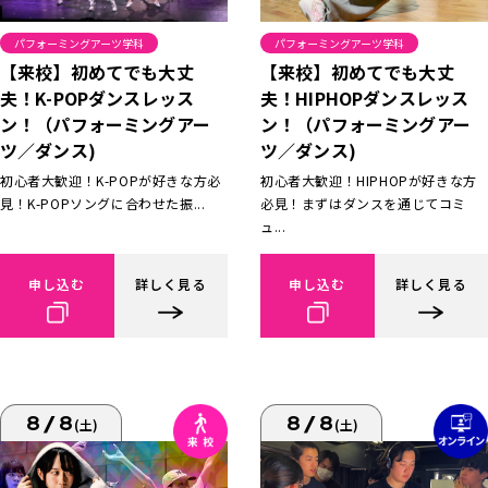
パフォーミングアーツ学科
パフォーミングアーツ学科
【来校】初めてでも大丈
【来校】初めてでも大丈
夫！K-POPダンスレッス
夫！HIPHOPダンスレッス
ン！（パフォーミングアー
ン！（パフォーミングアー
ツ／ダンス)
ツ／ダンス)
初心者大歓迎！K-POPが好きな方必
初心者大歓迎！HIPHOPが好きな方
見！K-POPソングに合わせた振...
必見！まずはダンスを通じてコミ
ュ...
申し込む
詳しく見る
申し込む
詳しく見る
8/8
8/8
(土)
(土)