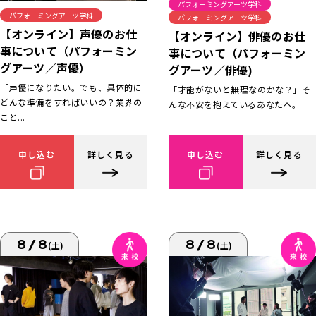
パフォーミングアーツ学科
パフォーミングアーツ学科
パフォーミングアーツ学科
【オンライン】声優のお仕
【オンライン】俳優のお仕
事について（パフォーミン
事について（パフォーミン
グアーツ／声優）
グアーツ／俳優)
「声優になりたい。でも、具体的に
「才能がないと無理なのかな？」そ
どんな準備をすればいいの？業界の
んな不安を抱えているあなたへ。
こと...
申し込む
詳しく見る
申し込む
詳しく見る
8/8
8/8
(土)
(土)