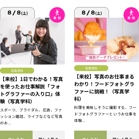
8/8
8/8
(土)
(土)
写真学科
写真学科
【来校】写真のお仕事まる
【来校】1日でわかる！写真
わかり！フードフォトグラ
を使ったお仕事解説「フォ
ファーに挑戦！（写真学
トグラファーの入り口」体
科）
験（写真学科）
料理を美味しそうに撮影する、フー
スポーツ、ブライダル、広告、ファ
ドフォトグラファーというお仕事を
ッション雑誌、ライブなどなど写真
体験...
のお...