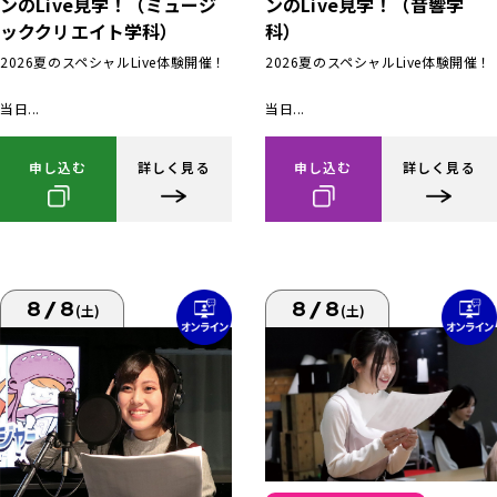
ンのLive見学！（ミュージ
ンのLive見学！（音響学
ッククリエイト学科）
科）
2026夏のスペシャルLive体験開催！
2026夏のスペシャルLive体験開催！
当日...
当日...
申し込む
詳しく見る
申し込む
詳しく見る
8/8
8/8
(土)
(土)