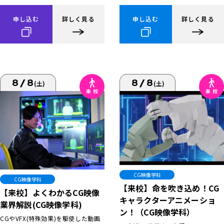
申し込む
詳しく見る
申し込む
詳しく見る
8/8
8/8
(土)
(土)
CG映像学科
CG映像学科
【来校】命を吹き込め！CG
【来校】よくわかるCG映像
キャラクターアニメーショ
業界解説(CG映像学科)
ン！（CG映像学科）
CGやVFX(特殊効果)を駆使した動画