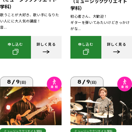
（ミュージッククリエイト
学科）
学科）
歌うことが大好き、歌い手になりた
初心者さん、大歓迎！
い人にに大人気の講座！
ギターを弾いてみたいけどきっかけ
音...
がな...
申し込む
詳しく見る
申し込む
詳しく見る
8/9
8/9
(日)
(日)
ミュージッククリエイト学科
ミュージッククリエイト学科