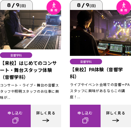
8/9
8/9
(日)
(日)
音響学科
【来校】はじめてのコンサ
音響学科
【来校】PA体験（音響学
ート・舞台スタッフ体験
科）
（音響学科）
ライブやイベント会場での音響＝PA
コンサート・ライブ・舞台の音響ス
スタッフに興味があるならこの講
タッフや照明スタッフのお仕事に興
座！...
味が...
申し込む
詳しく見る
申し込む
詳しく見る