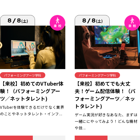
8/8
8/8
(土)
(土)
パフォーミングアーツ学科
パフォーミングアーツ学科
【来校】初めてでも大丈
【来校】初めてのVTuber体
夫！ゲーム配信体験！（パ
験！（パフォーミングアー
フォーミングアーツ／ネッ
ツ／ネットタレント)
トタレント)
VTuberを体験できるだけでなく業界
のことやネットタレント・インフ...
ゲーム実況が好きなあなた、まずは
一緒ににやってみよう！どんな機材
や技...