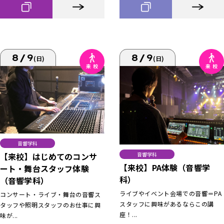
8/9
8/9
(日)
(日)
音響学科
【来校】はじめてのコンサ
音響学科
【来校】PA体験（音響学
ート・舞台スタッフ体験
科）
（音響学科）
ライブやイベント会場での音響＝PA
コンサート・ライブ・舞台の音響ス
スタッフに興味があるならこの講
タッフや照明スタッフのお仕事に興
座！...
味が...