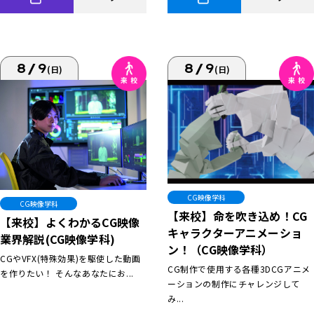
8/9
8/9
(日)
(日)
CG映像学科
CG映像学科
【来校】命を吹き込め！CG
【来校】よくわかるCG映像
キャラクターアニメーショ
業界解説(CG映像学科)
ン！（CG映像学科）
CGやVFX(特殊効果)を駆使した動画
CG制作で使用する各種3DCGアニメ
を作りたい！ そんなあなたにお...
ーションの制作にチャレンジして
み...