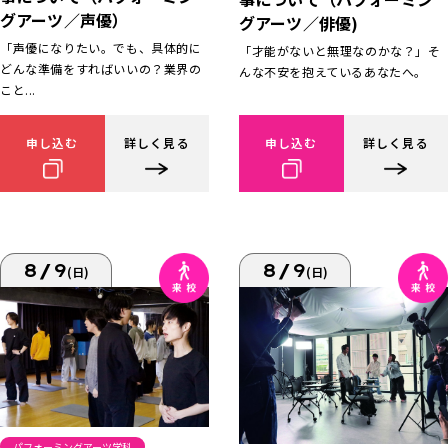
グアーツ／声優）
グアーツ／俳優)
「声優になりたい。でも、具体的に
「才能がないと無理なのかな？」そ
どんな準備をすればいいの？業界の
んな不安を抱えているあなたへ。
こと...
申し込む
詳しく見る
申し込む
詳しく見る
8/9
8/9
(日)
(日)
パフォーミングアーツ学科