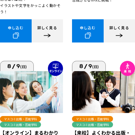
イラストや文字をかっこよく動かそ
う！
申し込む
詳しく見る
申し込む
詳しく見る
8/9
8/9
(日)
(日)
マスコミ出版・芸能学科
マスコミ出版・芸能学科
マスコミ出版・芸能学科
マスコミ出版・芸能学科
【来校】よくわかる出版・
【オンライン】まるわかり