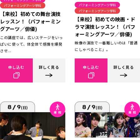
パフォーミングアーツ学科
パフォーミングアーツ学科
パフォーミングアーツ学科
【来校】初めての舞台演技
【来校】初めての映画・ド
レッスン！（パフォーミン
ラマ演技レッスン！（パフ
グアーツ／俳優)
ォーミングアーツ／俳優)
この講座では、広いステージをいっ
映像の演技で一番難しいのは「普通
ぱいに使って、体全体で感情を爆発
にしゃべること」。
させ...
申し込む
詳しく見る
申し込む
詳しく見る
8/9
8/9
(日)
(日)