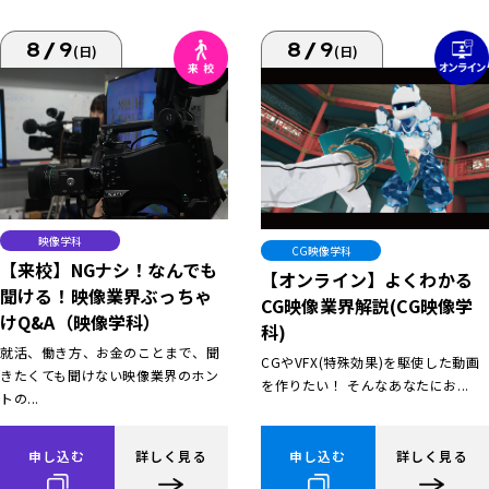
8/9
8/9
(日)
(日)
映像学科
CG映像学科
【来校】NGナシ！なんでも
【オンライン】よくわかる
聞ける！映像業界ぶっちゃ
CG映像業界解説(CG映像学
けQ&A（映像学科）
科)
就活、働き方、お金のことまで、聞
CGやVFX(特殊効果)を駆使した動画
きたくても聞けない映像業界のホン
を作りたい！ そんなあなたにお...
トの...
申し込む
詳しく見る
申し込む
詳しく見る