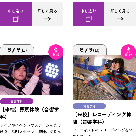
申し込む
詳しく見る
申し込む
詳しく見る
8/9
8/9
(日)
(日)
音響学科
音響学科
【来校】照明体験（音響学
【来校】レコーディング体
科）
験（音響学科）
ライブやイベントのステージを光で
アーティストのレコーディングを体
彩る＝照明スタッフに興味があるな