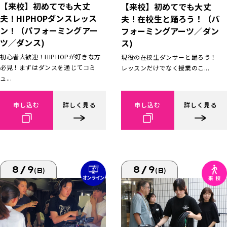
【来校】初めてでも大丈
【来校】初めてでも大丈
夫！HIPHOPダンスレッス
夫！在校生と踊ろう！（パ
ン！（パフォーミングアー
フォーミングアーツ／ダン
ツ／ダンス)
ス)
初心者大歓迎！HIPHOPが好きな方
現役の在校生ダンサーと踊ろう！
必見！まずはダンスを通じてコミ
レッスンだけでなく授業のこ...
ュ...
申し込む
詳しく見る
申し込む
詳しく見る
8/9
8/9
(日)
(日)