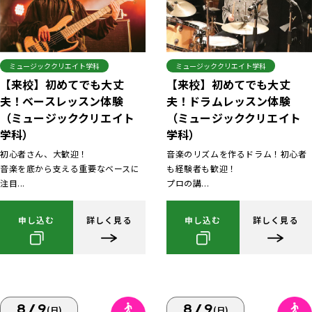
ミュージッククリエイト学科
ミュージッククリエイト学科
【来校】初めてでも大丈
【来校】初めてでも大丈
夫！ベースレッスン体験
夫！ドラムレッスン体験
（ミュージッククリエイト
（ミュージッククリエイト
学科）
学科）
初心者さん、大歓迎！
音楽のリズムを作るドラム！初心者
音楽を底から支える重要なベースに
も経験者も歓迎！
注目...
プロの講...
申し込む
詳しく見る
申し込む
詳しく見る
8/9
8/9
(日)
(日)