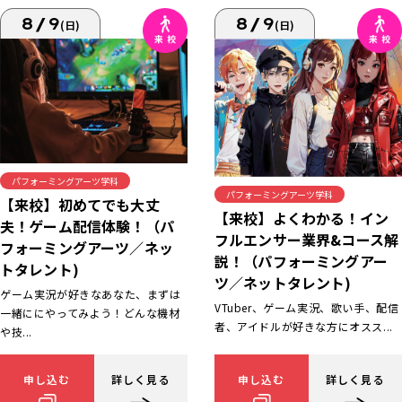
8/9
8/9
(日)
(日)
パフォーミングアーツ学科
パフォーミングアーツ学科
【来校】初めてでも大丈
【来校】よくわかる！イン
夫！ゲーム配信体験！（パ
フルエンサー業界&コース解
フォーミングアーツ／ネッ
説！（パフォーミングアー
トタレント)
ツ／ネットタレント)
ゲーム実況が好きなあなた、まずは
VTuber、ゲーム実況、歌い手、配信
一緒ににやってみよう！どんな機材
者、アイドルが好きな方にオスス...
や技...
申し込む
詳しく見る
申し込む
詳しく見る