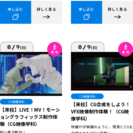
申し込む
詳しく見る
申し込む
詳しく見る
8/9
8/9
(日)
(日)
CG映像学科
CG映像学科
【来校】CG合成をしよう！
【来校】LIVE！MV！モーシ
VFX映像制作体験！（CG映
ョングラフィックス制作体
像学科）
験（CG映像学科）
特撮やSF映画のように、現実とCGを
初心者大歓迎！
合成させるVFXに挑戦！