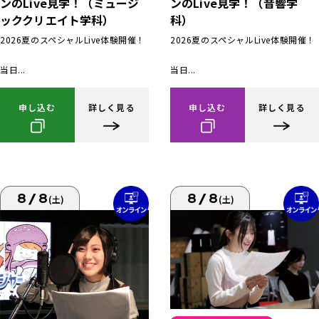
ンのLive見学！（ミュージ
ンのLive見学！（音響学
ッククリエイト学科）
科）
2026夏のスペシャルLive体験開催！
2026夏のスペシャルLive体験開催！
当日...
当日...
申し込む
詳しく見る
申し込む
詳しく見る
8/8
8/8
(土)
(土)