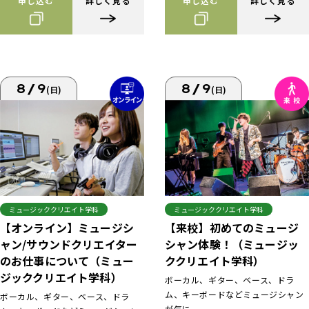
申し込む
詳しく見る
申し込む
詳しく見る
8/9
8/9
(日)
(日)
ミュージッククリエイト学科
ミュージッククリエイト学科
【来校】初めてのミュージ
【オンライン】ミュージシ
シャン体験！（ミュージッ
ャン/サウンドクリエイター
ククリエイト学科）
のお仕事について（ミュー
ジッククリエイト学科）
ボーカル、ギター、ベース、ドラ
ム、キーボードなどミュージシャン
ボーカル、ギター、ベース、ドラ
が気に...