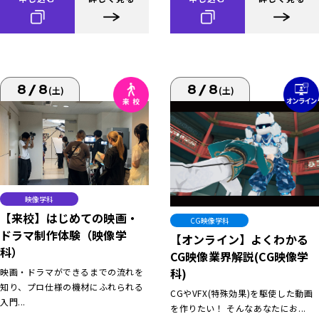
8/8
8/8
(土)
(土)
映像学科
【来校】はじめての映画・
CG映像学科
ドラマ制作体験（映像学
【オンライン】よくわかる
科）
CG映像業界解説(CG映像学
科)
映画・ドラマができるまでの流れを
知り、プロ仕様の機材にふれられる
CGやVFX(特殊効果)を駆使した動画
入門...
を作りたい！ そんなあなたにお...