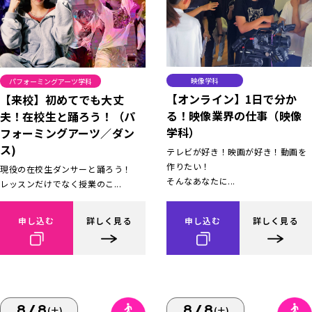
映像学科
パフォーミングアーツ学科
【オンライン】1日で分か
【来校】初めてでも大丈
る！映像業界の仕事（映像
夫！在校生と踊ろう！（パ
学科）
フォーミングアーツ／ダン
ス)
テレビが好き！映画が好き！動画を
作りたい！
現役の在校生ダンサーと踊ろう！
そんなあなたに...
レッスンだけでなく授業のこ...
申し込む
詳しく見る
申し込む
詳しく見る
8/8
8/8
(土)
(土)