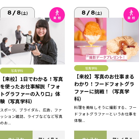
8/8
8/8
(土)
(土)
写真学科
写真学科
【来校】写真のお仕事まる
【来校】1日でわかる！写真
わかり！フードフォトグラ
を使ったお仕事解説「フォ
ファーに挑戦！（写真学
トグラファーの入り口」体
科）
験（写真学科）
料理を美味しそうに撮影する、フー
スポーツ、ブライダル、広告、ファ
ドフォトグラファーというお仕事を
ッション雑誌、ライブなどなど写真
体験...
のお...