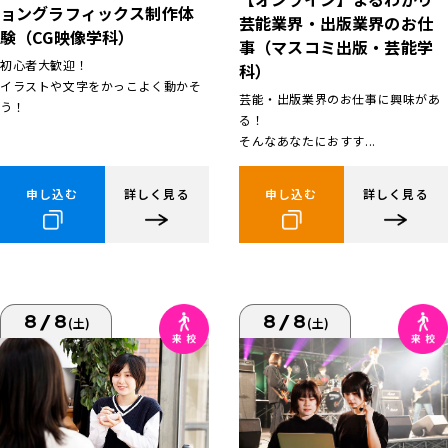
ョングラフィックス制作体
芸能業界・出版業界のお仕
験（CG映像学科）
事（マスコミ出版・芸能学
初心者大歓迎！
科）
イラストや文字をかっこよく動かそ
芸能・出版業界のお仕事に興味があ
う！
る！
そんなあなたにおすす...
申し込む
詳しく見る
申し込む
詳しく見る
8/8
8/8
(土)
(土)