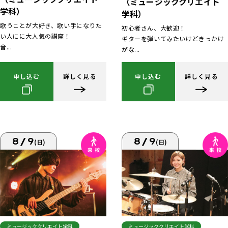
（ミュージッククリエイト
学科）
学科）
歌うことが大好き、歌い手になりた
初心者さん、大歓迎！
い人にに大人気の講座！
ギターを弾いてみたいけどきっかけ
音...
がな...
申し込む
詳しく見る
申し込む
詳しく見る
8/9
8/9
(日)
(日)
ミュージッククリエイト学科
ミュージッククリエイト学科