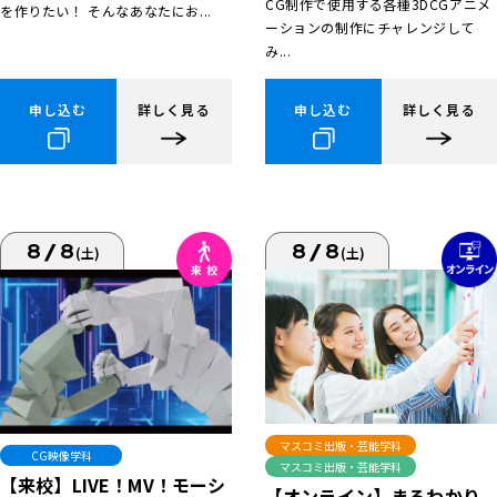
CG制作で使用する各種3DCGアニメ
を作りたい！ そんなあなたにお...
ーションの制作にチャレンジして
み...
申し込む
詳しく見る
申し込む
詳しく見る
8/8
8/8
(土)
(土)
マスコミ出版・芸能学科
CG映像学科
マスコミ出版・芸能学科
【来校】LIVE！MV！モーシ
【オンライン】まるわかり