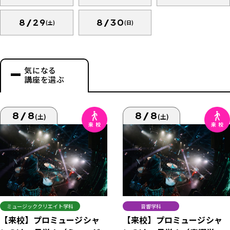
8/29
8/30
(土)
(日)
気になる
講座を選ぶ
8/8
8/8
(土)
(土)
ミュージッククリエイト学科
音響学科
【来校】プロミュージシャ
【来校】プロミュージシャ