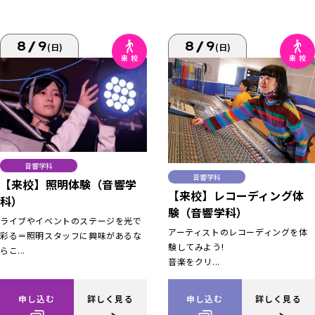
8/9
8/9
(日)
(日)
音響学科
音響学科
【来校】照明体験（音響学
【来校】レコーディング体
科）
験（音響学科）
ライブやイベントのステージを光で
アーティストのレコーディングを体
彩る＝照明スタッフに興味があるな
験してみよう!
らこ...
音楽をクリ...
申し込む
詳しく見る
申し込む
詳しく見る