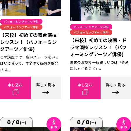
パフォーミングアーツ学科
パフォーミングアーツ学科
パフォーミングアーツ学科
パフォーミングアーツ学科
【来校】初めての舞台演技
【来校】初めての映画・ド
レッスン！（パフォーミン
ラマ演技レッスン！（パフ
グアーツ／俳優)
ォーミングアーツ／俳優)
この講座では、広いステージをいっ
映像の演技で一番難しいのは「普通
ぱいに使って、体全体で感情を爆発
にしゃべること」。
させ...
申し込む
詳しく見る
申し込む
詳しく見る
8/8
8/8
(土)
(土)