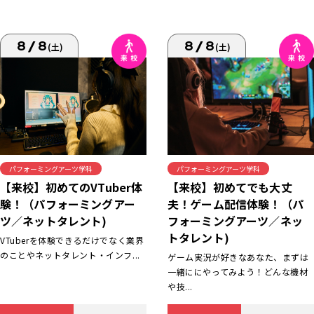
8/8
8/8
(土)
(土)
パフォーミングアーツ学科
パフォーミングアーツ学科
【来校】初めてでも大丈
【来校】初めてのVTuber体
夫！ゲーム配信体験！（パ
験！（パフォーミングアー
フォーミングアーツ／ネッ
ツ／ネットタレント)
トタレント)
VTuberを体験できるだけでなく業界
のことやネットタレント・インフ...
ゲーム実況が好きなあなた、まずは
一緒ににやってみよう！どんな機材
や技...