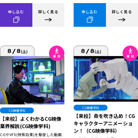
申し込む
詳しく見る
申し込む
詳しく見る
8/8
8/8
(土)
(土)
CG映像学科
CG映像学科
【来校】命を吹き込め！CG
【来校】よくわかるCG映像
キャラクターアニメーショ
業界解説(CG映像学科)
ン！（CG映像学科）
CGやVFX(特殊効果)を駆使した動画