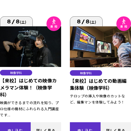
8/8
8/8
(土)
(土)
映像学科
映像学科
【来校】はじめての映像カ
【来校】はじめての動画編
メラマン体験！（映像学
集体験（映像学科）
科）
テロップの挿入や映像のカットな
ど、編集マンを体験してみよう！
映画ができるまでの流れを知り、プ
ロ仕様の機材にふれられる入門講座
です...
申し込む
詳しく見る
申し込む
詳しく見る