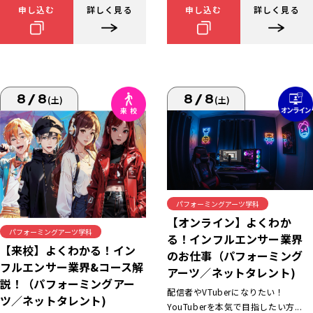
申し込む
詳しく見る
申し込む
詳しく見る
8/8
8/8
(土)
(土)
パフォーミングアーツ学科
【オンライン】よくわか
パフォーミングアーツ学科
る！インフルエンサー業界
【来校】よくわかる！イン
のお仕事（パフォーミング
フルエンサー業界&コース解
アーツ／ネットタレント)
説！（パフォーミングアー
配信者やVTuberになりたい！
ツ／ネットタレント)
YouTuberを本気で目指したい方...