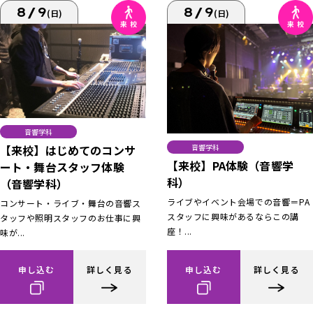
8/9
8/9
(日)
(日)
音響学科
【来校】はじめてのコンサ
音響学科
【来校】PA体験（音響学
ート・舞台スタッフ体験
科）
（音響学科）
ライブやイベント会場での音響＝PA
コンサート・ライブ・舞台の音響ス
スタッフに興味があるならこの講
タッフや照明スタッフのお仕事に興
座！...
味が...
申し込む
詳しく見る
申し込む
詳しく見る