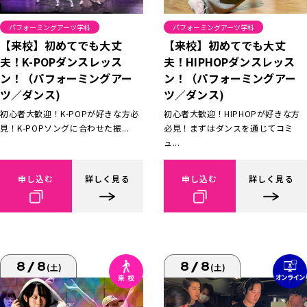
パフォーミングアーツ学科
パフォーミングアーツ学科
【来校】初めてでも大丈
【来校】初めてでも大丈
夫！K-POPダンスレッス
夫！HIPHOPダンスレッス
ン！（パフォーミングアー
ン！（パフォーミングアー
ツ／ダンス)
ツ／ダンス)
初心者大歓迎！K-POPが好きな方必
初心者大歓迎！HIPHOPが好きな方
見！K-POPソングに合わせた振...
必見！まずはダンスを通じてコミ
ュ...
申し込む
詳しく見る
申し込む
詳しく見る
8/8
8/8
(土)
(土)