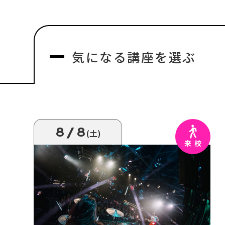
気になる
講座を選ぶ
8/8
(土)