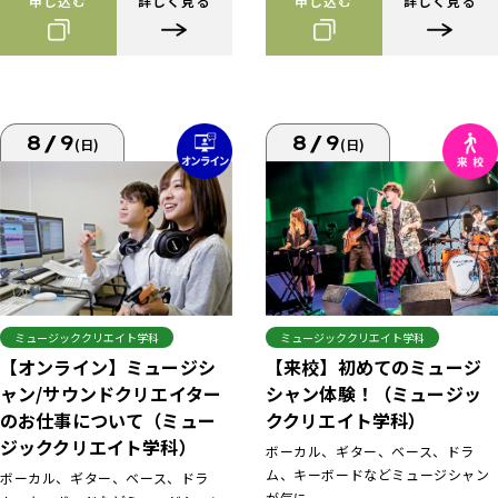
申し込む
詳しく見る
申し込む
詳しく見る
8/9
8/9
(日)
(日)
ミュージッククリエイト学科
ミュージッククリエイト学科
【来校】初めてのミュージ
【オンライン】ミュージシ
シャン体験！（ミュージッ
ャン/サウンドクリエイター
ククリエイト学科）
のお仕事について（ミュー
ジッククリエイト学科）
ボーカル、ギター、ベース、ドラ
ム、キーボードなどミュージシャン
ボーカル、ギター、ベース、ドラ
が気に...