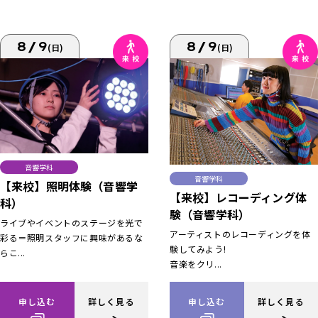
8/9
8/9
(日)
(日)
音響学科
音響学科
【来校】照明体験（音響学
【来校】レコーディング体
科）
験（音響学科）
ライブやイベントのステージを光で
アーティストのレコーディングを体
彩る＝照明スタッフに興味があるな
験してみよう!
らこ...
音楽をクリ...
申し込む
詳しく見る
申し込む
詳しく見る