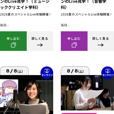
ンのLive見学！（ミュージ
ンのLive見学！（音響学
ッククリエイト学科）
科）
2026夏のスペシャルLive体験開催！
2026夏のスペシャルLive体験開催！
当日...
当日...
申し込む
詳しく見る
申し込む
詳しく見る
8/8
8/8
(土)
(土)