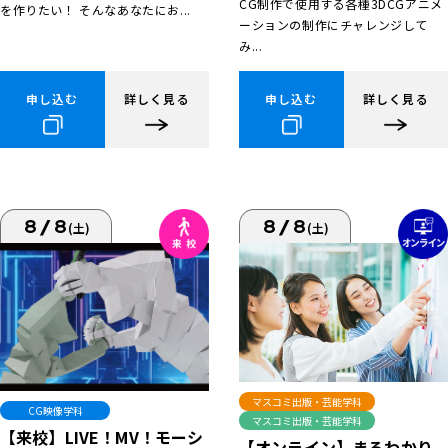
CG制作で使用する各種3DCGアニメ
を作りたい！ そんなあなたにお...
ーションの制作にチャレンジして
み...
申し込む
詳しく見る
申し込む
詳しく見る
8/8
8/8
(土)
(土)
マスコミ出版・芸能学科
CG映像学科
マスコミ出版・芸能学科
【来校】LIVE！MV！モーシ
【オンライン】まるわかり