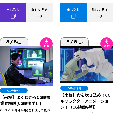
申し込む
詳しく見る
申し込む
詳しく見る
8/8
8/8
(土)
(土)
CG映像学科
CG映像学科
【来校】命を吹き込め！CG
【来校】よくわかるCG映像
キャラクターアニメーショ
業界解説(CG映像学科)
ン！（CG映像学科）
CGやVFX(特殊効果)を駆使した動画