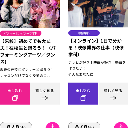
映像学科
パフォーミングアーツ学科
【オンライン】1日で分か
【来校】初めてでも大丈
る！映像業界の仕事（映像
夫！在校生と踊ろう！（パ
学科）
フォーミングアーツ／ダン
ス)
テレビが好き！映画が好き！動画を
作りたい！
現役の在校生ダンサーと踊ろう！
そんなあなたに...
レッスンだけでなく授業のこ...
申し込む
詳しく見る
申し込む
詳しく見る
8/8
8/8
(土)
(土)