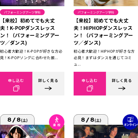
パフォーミングアーツ学科
パフォーミングアーツ学科
【来校】初めてでも大丈
【来校】初めてでも大丈
夫！K-POPダンスレッス
夫！HIPHOPダンスレッス
ン！（パフォーミングアー
ン！（パフォーミングアー
ツ／ダンス)
ツ／ダンス)
初心者大歓迎！K-POPが好きな方必
初心者大歓迎！HIPHOPが好きな方
見！K-POPソングに合わせた振...
必見！まずはダンスを通じてコミ
ュ...
申し込む
詳しく見る
申し込む
詳しく見る
8/8
8/8
(土)
(土)