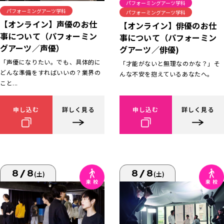
パフォーミングアーツ学科
パフォーミングアーツ学科
パフォーミングアーツ学科
【オンライン】声優のお仕
【オンライン】俳優のお仕
事について（パフォーミン
事について（パフォーミン
グアーツ／声優）
グアーツ／俳優)
「声優になりたい。でも、具体的に
「才能がないと無理なのかな？」そ
どんな準備をすればいいの？業界の
んな不安を抱えているあなたへ。
こと...
申し込む
詳しく見る
申し込む
詳しく見る
8/8
8/8
(土)
(土)