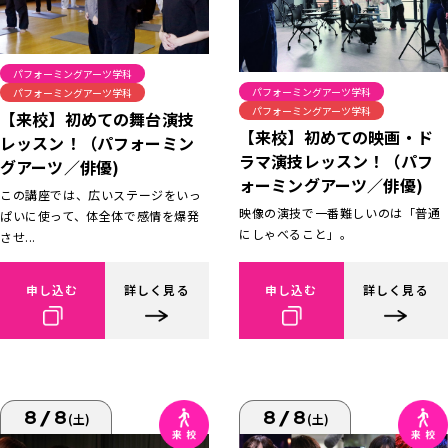
パフォーミングアーツ学科
パフォーミングアーツ学科
パフォーミングアーツ学科
パフォーミングアーツ学科
【来校】初めての舞台演技
【来校】初めての映画・ド
レッスン！（パフォーミン
ラマ演技レッスン！（パフ
グアーツ／俳優)
ォーミングアーツ／俳優)
この講座では、広いステージをいっ
映像の演技で一番難しいのは「普通
ぱいに使って、体全体で感情を爆発
にしゃべること」。
させ...
申し込む
詳しく見る
申し込む
詳しく見る
8/8
8/8
(土)
(土)