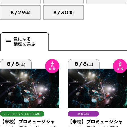
8/29
8/30
(土)
(日)
気になる
講座を選ぶ
8/8
8/8
(土)
(土)
ミュージッククリエイト学科
音響学科
【来校】プロミュージシャ
【来校】プロミュージシャ