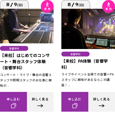
8/9
8/9
(日)
(日)
音響学科
【来校】はじめてのコンサ
音響学科
【来校】PA体験（音響学
ート・舞台スタッフ体験
科）
（音響学科）
ライブやイベント会場での音響＝PA
コンサート・ライブ・舞台の音響ス
スタッフに興味があるならこの講
タッフや照明スタッフのお仕事に興
座！...
味が...
申し込む
詳しく見る
申し込む
詳しく見る