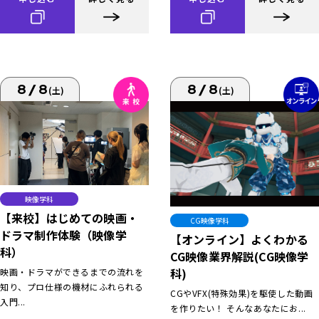
8/8
8/8
(土)
(土)
映像学科
【来校】はじめての映画・
CG映像学科
ドラマ制作体験（映像学
【オンライン】よくわかる
科）
CG映像業界解説(CG映像学
科)
映画・ドラマができるまでの流れを
知り、プロ仕様の機材にふれられる
CGやVFX(特殊効果)を駆使した動画
入門...
を作りたい！ そんなあなたにお...