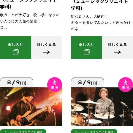
（ミュージッククリエイト
学科）
学科）
歌うことが大好き、歌い手になりた
初心者さん、大歓迎！
い人にに大人気の講座！
ギターを弾いてみたいけどきっかけ
音...
がな...
申し込む
詳しく見る
申し込む
詳しく見る
8/9
8/9
(日)
(日)
ミュージッククリエイト学科
ミュージッククリエイト学科