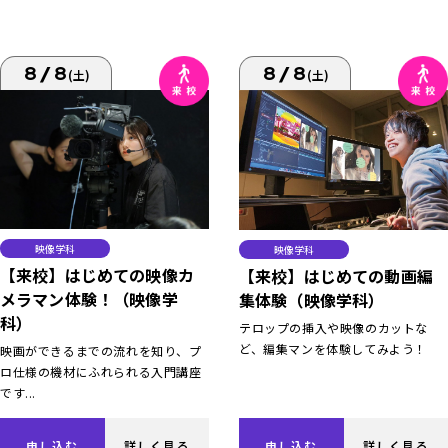
8/8
8/8
(土)
(土)
映像学科
映像学科
【来校】はじめての映像カ
【来校】はじめての動画編
メラマン体験！（映像学
集体験（映像学科）
科）
テロップの挿入や映像のカットな
ど、編集マンを体験してみよう！
映画ができるまでの流れを知り、プ
ロ仕様の機材にふれられる入門講座
です...
申し込む
詳しく見る
申し込む
詳しく見る