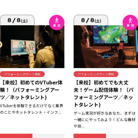
8/8
8/8
(土)
(土)
パフォーミングアーツ学科
パフォーミングアーツ学科
【来校】初めてでも大丈
【来校】初めてのVTuber体
夫！ゲーム配信体験！（パ
験！（パフォーミングアー
フォーミングアーツ／ネッ
ツ／ネットタレント)
トタレント)
VTuberを体験できるだけでなく業界
のことやネットタレント・インフ...
ゲーム実況が好きなあなた、まずは
一緒ににやってみよう！どんな機材
や技...