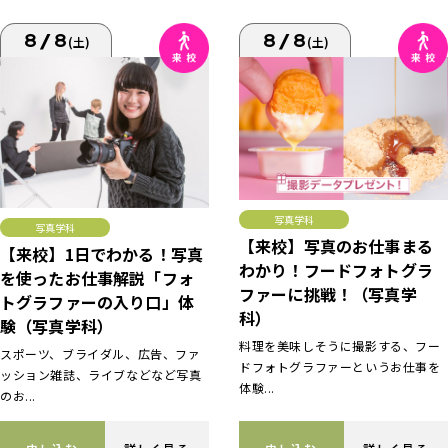
8/8
8/8
(土)
(土)
写真学科
写真学科
【来校】写真のお仕事まる
【来校】1日でわかる！写真
わかり！フードフォトグラ
を使ったお仕事解説「フォ
ファーに挑戦！（写真学
トグラファーの入り口」体
科）
験（写真学科）
料理を美味しそうに撮影する、フー
スポーツ、ブライダル、広告、ファ
ドフォトグラファーというお仕事を
ッション雑誌、ライブなどなど写真
体験...
のお...