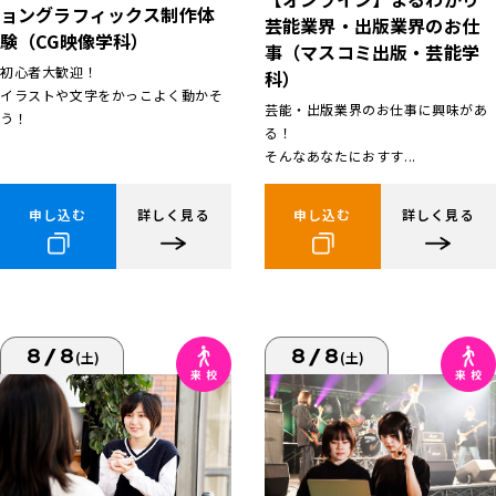
ョングラフィックス制作体
芸能業界・出版業界のお仕
験（CG映像学科）
事（マスコミ出版・芸能学
初心者大歓迎！
科）
イラストや文字をかっこよく動かそ
芸能・出版業界のお仕事に興味があ
う！
る！
そんなあなたにおすす...
申し込む
詳しく見る
申し込む
詳しく見る
8/8
8/8
(土)
(土)