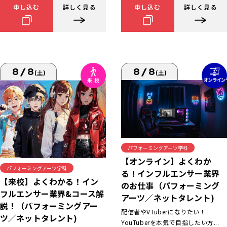
申し込む
詳しく見る
申し込む
詳しく見る
8/8
8/8
(土)
(土)
パフォーミングアーツ学科
【オンライン】よくわか
パフォーミングアーツ学科
る！インフルエンサー業界
【来校】よくわかる！イン
のお仕事（パフォーミング
フルエンサー業界&コース解
アーツ／ネットタレント)
説！（パフォーミングアー
配信者やVTuberになりたい！
ツ／ネットタレント)
YouTuberを本気で目指したい方...