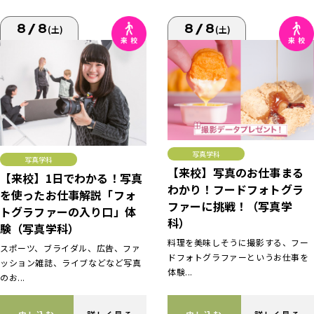
8/8
8/8
(土)
(土)
写真学科
写真学科
【来校】写真のお仕事まる
【来校】1日でわかる！写真
わかり！フードフォトグラ
を使ったお仕事解説「フォ
ファーに挑戦！（写真学
トグラファーの入り口」体
科）
験（写真学科）
料理を美味しそうに撮影する、フー
スポーツ、ブライダル、広告、ファ
ドフォトグラファーというお仕事を
ッション雑誌、ライブなどなど写真
体験...
のお...