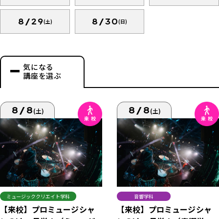
8/29
8/30
(土)
(日)
気になる
講座を選ぶ
8/8
8/8
(土)
(土)
ミュージッククリエイト学科
音響学科
【来校】プロミュージシャ
【来校】プロミュージシャ