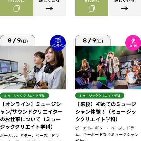
申し込む
詳しく見る
申し込む
詳しく見る
8/9
8/9
(日)
(日)
ミュージッククリエイト学科
ミュージッククリエイト学科
【来校】初めてのミュージ
【オンライン】ミュージシ
シャン体験！（ミュージッ
ャン/サウンドクリエイター
ククリエイト学科）
のお仕事について（ミュー
ジッククリエイト学科）
ボーカル、ギター、ベース、ドラ
ム、キーボードなどミュージシャン
ボーカル、ギター、ベース、ドラ
が気に...