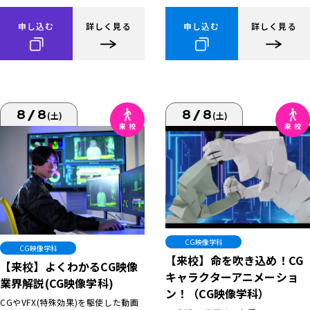
申し込む
詳しく見る
申し込む
詳しく見る
8/8
8/8
(土)
(土)
CG映像学科
CG映像学科
【来校】命を吹き込め！CG
【来校】よくわかるCG映像
キャラクターアニメーショ
業界解説(CG映像学科)
ン！（CG映像学科）
CGやVFX(特殊効果)を駆使した動画