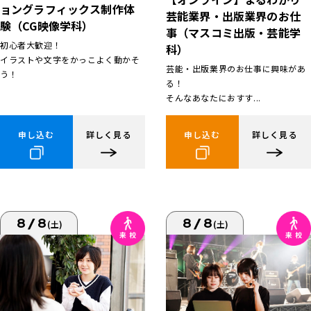
ョングラフィックス制作体
芸能業界・出版業界のお仕
験（CG映像学科）
事（マスコミ出版・芸能学
初心者大歓迎！
科）
イラストや文字をかっこよく動かそ
芸能・出版業界のお仕事に興味があ
う！
る！
そんなあなたにおすす...
申し込む
詳しく見る
申し込む
詳しく見る
8/8
8/8
(土)
(土)