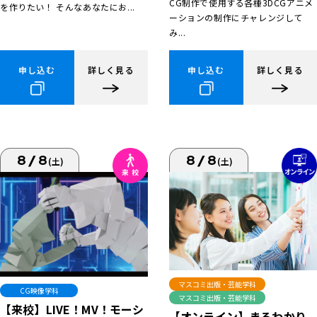
CG制作で使用する各種3DCGアニメ
を作りたい！ そんなあなたにお...
ーションの制作にチャレンジして
み...
申し込む
詳しく見る
申し込む
詳しく見る
8/8
8/8
(土)
(土)
マスコミ出版・芸能学科
CG映像学科
マスコミ出版・芸能学科
【来校】LIVE！MV！モーシ
【オンライン】まるわかり