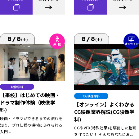
8/8
8/8
(土)
(土)
映像学科
【来校】はじめての映画・
CG映像学科
ドラマ制作体験（映像学
【オンライン】よくわかる
科）
CG映像業界解説(CG映像学
科)
映画・ドラマができるまでの流れを
知り、プロ仕様の機材にふれられる
CGやVFX(特殊効果)を駆使した動画
入門...
を作りたい！ そんなあなたにお...