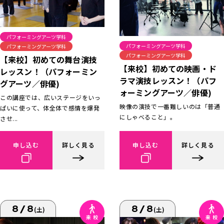
パフォーミングアーツ学科
パフォーミングアーツ学科
パフォーミングアーツ学科
パフォーミングアーツ学科
【来校】初めての舞台演技
【来校】初めての映画・ド
レッスン！（パフォーミン
ラマ演技レッスン！（パフ
グアーツ／俳優)
ォーミングアーツ／俳優)
この講座では、広いステージをいっ
映像の演技で一番難しいのは「普通
ぱいに使って、体全体で感情を爆発
にしゃべること」。
させ...
申し込む
詳しく見る
申し込む
詳しく見る
8/8
8/8
(土)
(土)