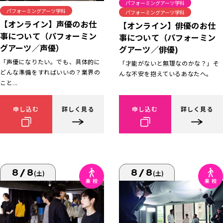
パフォーミングアーツ学科
パフォーミングアーツ学科
パフォーミングアーツ学科
【オンライン】声優のお仕
【オンライン】俳優のお仕
事について（パフォーミン
事について（パフォーミン
グアーツ／声優）
グアーツ／俳優)
「声優になりたい。でも、具体的に
「才能がないと無理なのかな？」そ
どんな準備をすればいいの？業界の
んな不安を抱えているあなたへ。
こと...
申し込む
詳しく見る
申し込む
詳しく見る
8/8
8/8
(土)
(土)