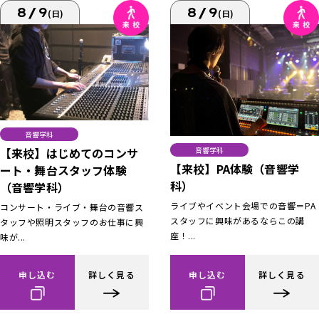
8/9
8/9
(日)
(日)
音響学科
【来校】はじめてのコンサ
音響学科
【来校】PA体験（音響学
ート・舞台スタッフ体験
科）
（音響学科）
ライブやイベント会場での音響＝PA
コンサート・ライブ・舞台の音響ス
スタッフに興味があるならこの講
タッフや照明スタッフのお仕事に興
座！...
味が...
申し込む
詳しく見る
申し込む
詳しく見る