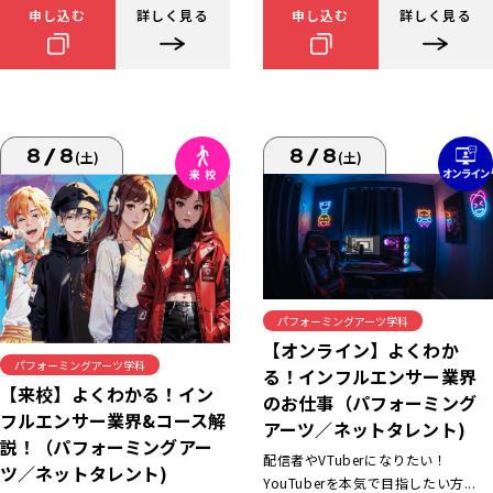
申し込む
詳しく見る
申し込む
詳しく見る
8/8
8/8
(土)
(土)
パフォーミングアーツ学科
【オンライン】よくわか
パフォーミングアーツ学科
る！インフルエンサー業界
【来校】よくわかる！イン
のお仕事（パフォーミング
フルエンサー業界&コース解
アーツ／ネットタレント)
説！（パフォーミングアー
配信者やVTuberになりたい！
ツ／ネットタレント)
YouTuberを本気で目指したい方...