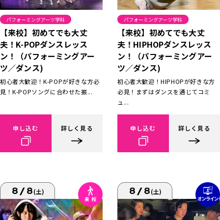
パフォーミングアーツ学科
パフォーミングアーツ学科
【来校】初めてでも大丈
【来校】初めてでも大丈
夫！K-POPダンスレッス
夫！HIPHOPダンスレッス
ン！（パフォーミングアー
ン！（パフォーミングアー
ツ／ダンス)
ツ／ダンス)
初心者大歓迎！K-POPが好きな方必
初心者大歓迎！HIPHOPが好きな方
見！K-POPソングに合わせた振...
必見！まずはダンスを通じてコミ
ュ...
申し込む
詳しく見る
申し込む
詳しく見る
8/8
8/8
(土)
(土)