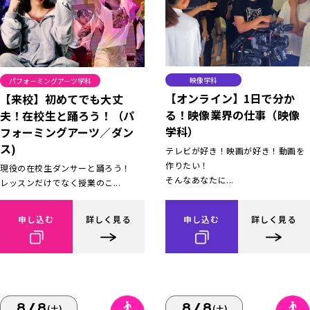
映像学科
パフォーミングアーツ学科
【オンライン】1日で分か
【来校】初めてでも大丈
る！映像業界の仕事（映像
夫！在校生と踊ろう！（パ
学科）
フォーミングアーツ／ダン
ス)
テレビが好き！映画が好き！動画を
作りたい！
現役の在校生ダンサーと踊ろう！
そんなあなたに...
レッスンだけでなく授業のこ...
申し込む
詳しく見る
申し込む
詳しく見る
8/8
8/8
(土)
(土)