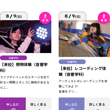
8/9
8/9
(日)
(日)
音響学科
音響学科
【来校】照明体験（音響学
【来校】レコーディング体
科）
験（音響学科）
ライブやイベントのステージを光で
アーティストのレコーディングを体
彩る＝照明スタッフに興味があるな
験してみよう!
らこ...
音楽をクリ...
申し込む
詳しく見る
申し込む
詳しく見る