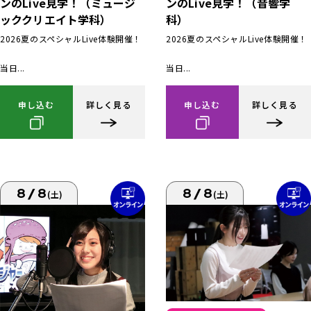
ンのLive見学！（ミュージ
ンのLive見学！（音響学
ッククリエイト学科）
科）
2026夏のスペシャルLive体験開催！
2026夏のスペシャルLive体験開催！
当日...
当日...
申し込む
詳しく見る
申し込む
詳しく見る
8/8
8/8
(土)
(土)