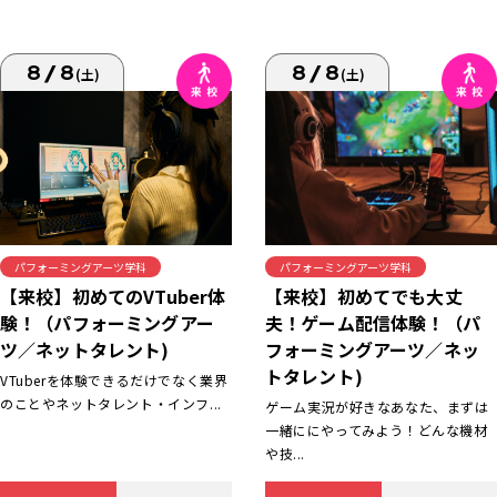
8/8
8/8
(土)
(土)
パフォーミングアーツ学科
パフォーミングアーツ学科
【来校】初めてでも大丈
【来校】初めてのVTuber体
夫！ゲーム配信体験！（パ
験！（パフォーミングアー
フォーミングアーツ／ネッ
ツ／ネットタレント)
トタレント)
VTuberを体験できるだけでなく業界
のことやネットタレント・インフ...
ゲーム実況が好きなあなた、まずは
一緒ににやってみよう！どんな機材
や技...