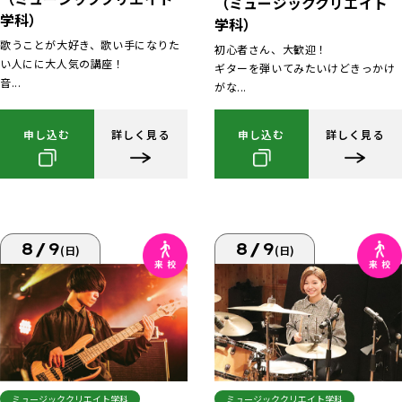
（ミュージッククリエイト
学科）
学科）
歌うことが大好き、歌い手になりた
初心者さん、大歓迎！
い人にに大人気の講座！
ギターを弾いてみたいけどきっかけ
音...
がな...
申し込む
詳しく見る
申し込む
詳しく見る
8/9
8/9
(日)
(日)
ミュージッククリエイト学科
ミュージッククリエイト学科