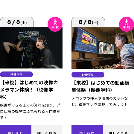
8/8
8/8
(土)
(土)
映像学科
映像学科
【来校】はじめての映像カ
【来校】はじめての動画編
メラマン体験！（映像学
集体験（映像学科）
科）
テロップの挿入や映像のカットな
ど、編集マンを体験してみよう！
映画ができるまでの流れを知り、プ
ロ仕様の機材にふれられる入門講座
です...
申し込む
詳しく見る
申し込む
詳しく見る