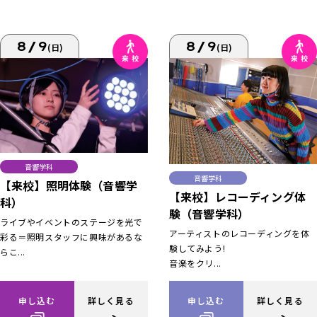
8/9
8/9
(日)
(日)
音響学科
音響学科
【来校】照明体験（音響学
【来校】レコーディング体
科）
験（音響学科）
ライブやイベントのステージを光で
アーティストのレコーディングを体
彩る＝照明スタッフに興味があるな
験してみよう!
らこ...
音楽をクリ...
申し込む
詳しく見る
申し込む
詳しく見る