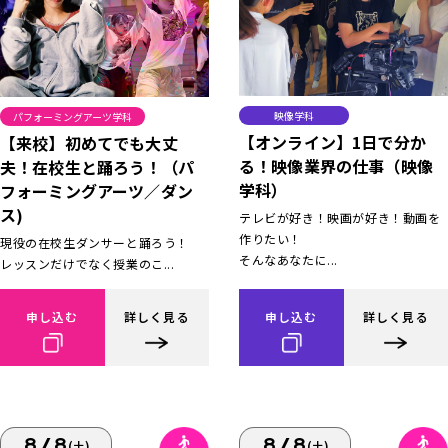
映像学科
パフォーミングアーツ学科
【オンライン】1日で分か
【来校】初めてでも大丈
る！映像業界の仕事（映像
夫！在校生と踊ろう！（パ
学科）
フォーミングアーツ／ダン
ス)
テレビが好き！映画が好き！動画を
作りたい！
現役の在校生ダンサーと踊ろう！
そんなあなたに...
レッスンだけでなく授業のこ...
申し込む
詳しく見る
申し込む
詳しく見る
8/8
8/8
(土)
(土)