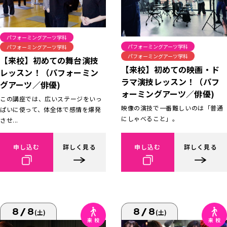
パフォーミングアーツ学科
パフォーミングアーツ学科
パフォーミングアーツ学科
パフォーミングアーツ学科
【来校】初めての舞台演技
【来校】初めての映画・ド
レッスン！（パフォーミン
ラマ演技レッスン！（パフ
グアーツ／俳優)
ォーミングアーツ／俳優)
この講座では、広いステージをいっ
映像の演技で一番難しいのは「普通
ぱいに使って、体全体で感情を爆発
にしゃべること」。
させ...
申し込む
詳しく見る
申し込む
詳しく見る
8/8
8/8
(土)
(土)