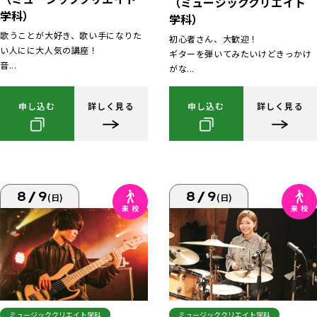
（ミュージッククリエイト
学科）
学科）
歌うことが大好き、歌い手になりた
初心者さん、大歓迎！
い人にに大人気の講座！
ギターを弾いてみたいけどきっかけ
音...
がな...
申し込む
詳しく見る
申し込む
詳しく見る
8/9
8/9
(日)
(日)
ミュージッククリエイト学科
ミュージッククリエイト学科