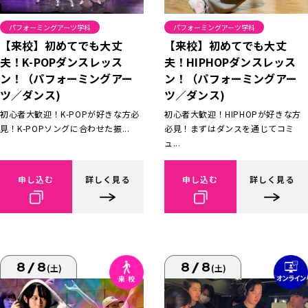
パフォーミングアーツ学科
パフォーミングアーツ学科
【来校】初めてでも大丈
【来校】初めてでも大丈
夫！K-POPダンスレッス
夫！HIPHOPダンスレッス
ン！（パフォーミングアー
ン！（パフォーミングアー
ツ／ダンス)
ツ／ダンス)
初心者大歓迎！K-POPが好きな方必
初心者大歓迎！HIPHOPが好きな方
見！K-POPソングに合わせた振...
必見！まずはダンスを通じてコミ
ュ...
申し込む
詳しく見る
申し込む
詳しく見る
8/8
8/8
(土)
(土)