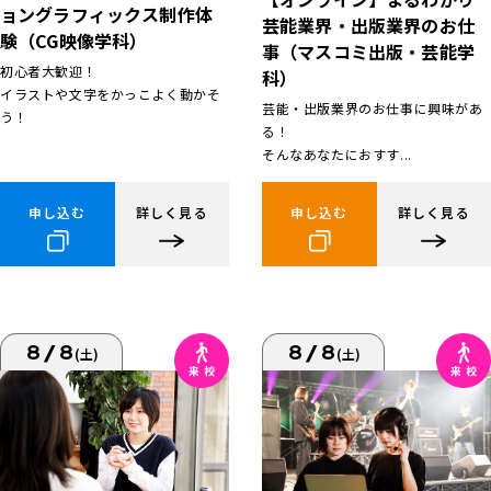
ョングラフィックス制作体
芸能業界・出版業界のお仕
験（CG映像学科）
事（マスコミ出版・芸能学
初心者大歓迎！
科）
イラストや文字をかっこよく動かそ
芸能・出版業界のお仕事に興味があ
う！
る！
そんなあなたにおすす...
申し込む
詳しく見る
申し込む
詳しく見る
8/8
8/8
(土)
(土)