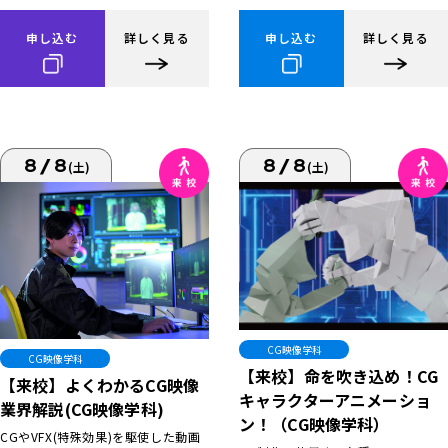
申し込む
詳しく見る
申し込む
詳しく見る
8/8
8/8
(土)
(土)
CG映像学科
CG映像学科
【来校】命を吹き込め！CG
【来校】よくわかるCG映像
キャラクターアニメーショ
業界解説(CG映像学科)
ン！（CG映像学科）
CGやVFX(特殊効果)を駆使した動画