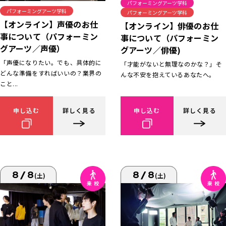
パフォーミングアーツ学科
パフォーミングアーツ学科
パフォーミングアーツ学科
【オンライン】声優のお仕
【オンライン】俳優のお仕
事について（パフォーミン
事について（パフォーミン
グアーツ／声優）
グアーツ／俳優)
「声優になりたい。でも、具体的に
「才能がないと無理なのかな？」そ
どんな準備をすればいいの？業界の
んな不安を抱えているあなたへ。
こと...
申し込む
詳しく見る
申し込む
詳しく見る
8/8
8/8
(土)
(土)