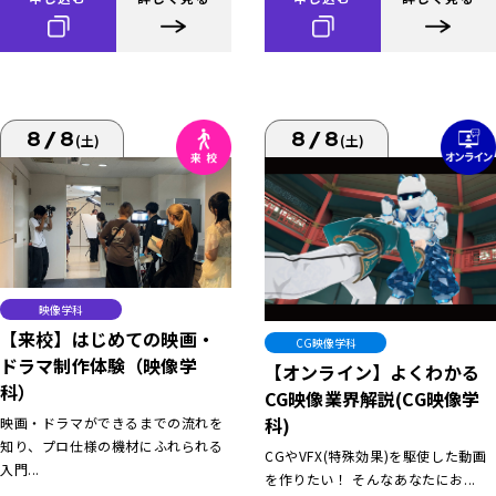
8/8
8/8
(土)
(土)
映像学科
【来校】はじめての映画・
CG映像学科
ドラマ制作体験（映像学
【オンライン】よくわかる
科）
CG映像業界解説(CG映像学
科)
映画・ドラマができるまでの流れを
知り、プロ仕様の機材にふれられる
CGやVFX(特殊効果)を駆使した動画
入門...
を作りたい！ そんなあなたにお...