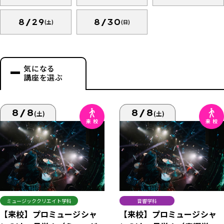
8/29
8/30
(土)
(日)
気になる
講座を選ぶ
8/8
8/8
(土)
(土)
ミュージッククリエイト学科
音響学科
【来校】プロミュージシャ
【来校】プロミュージシャ