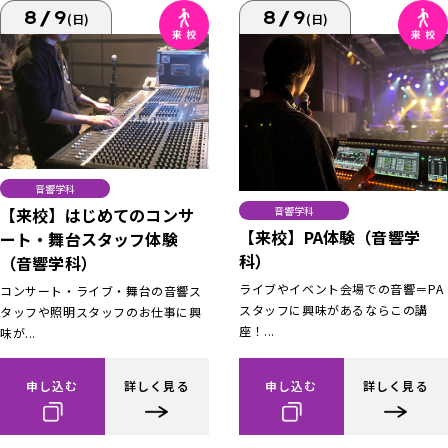
8/9
8/9
(日)
(日)
音響学科
【来校】はじめてのコンサ
音響学科
【来校】PA体験（音響学
ート・舞台スタッフ体験
科）
（音響学科）
ライブやイベント会場での音響＝PA
コンサート・ライブ・舞台の音響ス
スタッフに興味があるならこの講
タッフや照明スタッフのお仕事に興
座！...
味が...
申し込む
詳しく見る
申し込む
詳しく見る