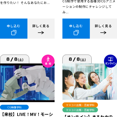
CG制作で使用する各種3DCGアニメ
を作りたい！ そんなあなたにお...
ーションの制作にチャレンジして
み...
申し込む
詳しく見る
申し込む
詳しく見る
8/8
8/8
(土)
(土)
マスコミ出版・芸能学科
CG映像学科
マスコミ出版・芸能学科
【来校】LIVE！MV！モーシ
【オンライン】まるわかり