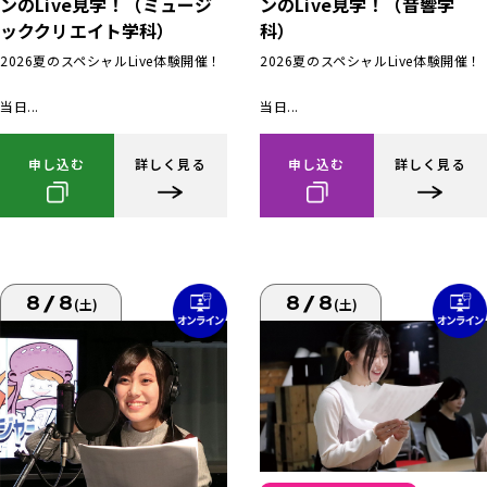
ンのLive見学！（ミュージ
ンのLive見学！（音響学
ッククリエイト学科）
科）
2026夏のスペシャルLive体験開催！
2026夏のスペシャルLive体験開催！
当日...
当日...
申し込む
詳しく見る
申し込む
詳しく見る
8/8
8/8
(土)
(土)