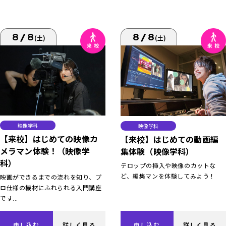
8/8
8/8
(土)
(土)
映像学科
映像学科
【来校】はじめての映像カ
【来校】はじめての動画編
メラマン体験！（映像学
集体験（映像学科）
科）
テロップの挿入や映像のカットな
ど、編集マンを体験してみよう！
映画ができるまでの流れを知り、プ
ロ仕様の機材にふれられる入門講座
です...
申し込む
詳しく見る
申し込む
詳しく見る