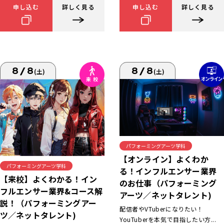
申し込む
詳しく見る
申し込む
詳しく見る
8/8
8/8
(土)
(土)
パフォーミングアーツ学科
【オンライン】よくわか
パフォーミングアーツ学科
る！インフルエンサー業界
【来校】よくわかる！イン
のお仕事（パフォーミング
フルエンサー業界&コース解
アーツ／ネットタレント)
説！（パフォーミングアー
配信者やVTuberになりたい！
ツ／ネットタレント)
YouTuberを本気で目指したい方...