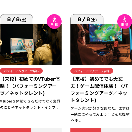
8/8
8/8
(土)
(土)
パフォーミングアーツ学科
パフォーミングアーツ学科
【来校】初めてでも大丈
【来校】初めてのVTuber体
夫！ゲーム配信体験！（パ
験！（パフォーミングアー
フォーミングアーツ／ネッ
ツ／ネットタレント)
トタレント)
VTuberを体験できるだけでなく業界
のことやネットタレント・インフ...
ゲーム実況が好きなあなた、まずは
一緒ににやってみよう！どんな機材
や技...