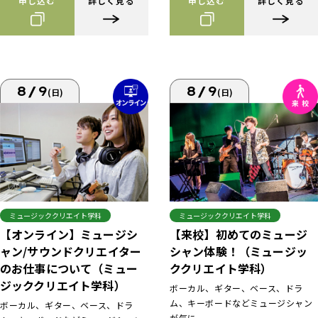
申し込む
詳しく見る
申し込む
詳しく見る
8/9
8/9
(日)
(日)
ミュージッククリエイト学科
ミュージッククリエイト学科
【来校】初めてのミュージ
【オンライン】ミュージシ
シャン体験！（ミュージッ
ャン/サウンドクリエイター
ククリエイト学科）
のお仕事について（ミュー
ジッククリエイト学科）
ボーカル、ギター、ベース、ドラ
ム、キーボードなどミュージシャン
ボーカル、ギター、ベース、ドラ
が気に...