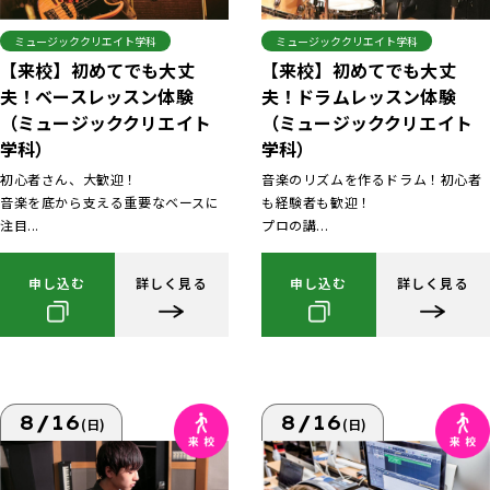
ミュージッククリエイト学科
ミュージッククリエイト学科
【来校】初めてでも大丈
【来校】初めてでも大丈
夫！ベースレッスン体験
夫！ドラムレッスン体験
（ミュージッククリエイト
（ミュージッククリエイト
学科）
学科）
初心者さん、大歓迎！
音楽のリズムを作るドラム！初心者
音楽を底から支える重要なベースに
も経験者も歓迎！
注目...
プロの講...
申し込む
詳しく見る
申し込む
詳しく見る
8/16
8/16
(日)
(日)