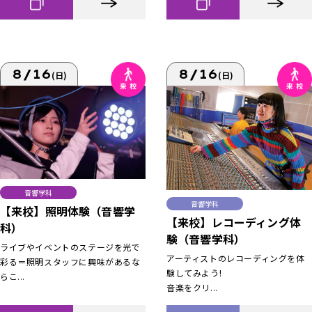
8/16
8/16
(日)
(日)
音響学科
音響学科
【来校】照明体験（音響学
【来校】レコーディング体
科）
験（音響学科）
ライブやイベントのステージを光で
アーティストのレコーディングを体
彩る＝照明スタッフに興味があるな
験してみよう!
らこ...
音楽をクリ...