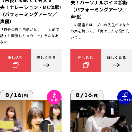
【来校】初めてでも大丈
夫！パーソナルボイス診断
夫！ナレーション・MC体験!
（パフォーミングアーツ／
（パフォーミングアーツ／
声優）
声優）
この講座では、プロの先生があなた
「自分の声に自信がない」「人前で
の声を聴いて、「実はこんな役が向
話すと緊張しちゃう……」そんなあ
いて...
なた...
申し込む
詳しく見る
申し込む
詳しく見る
8/16
8/16
(日)
(日)