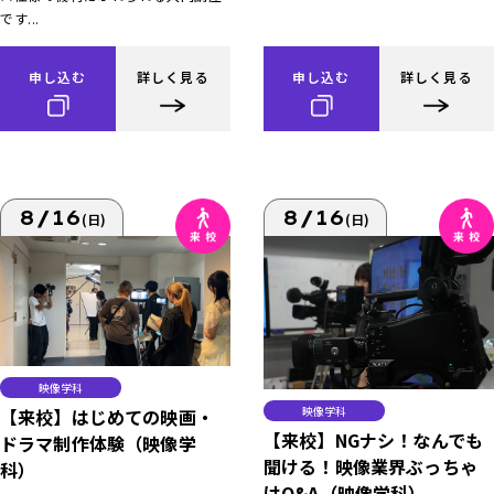
です...
申し込む
詳しく見る
申し込む
詳しく見る
8/16
8/16
(日)
(日)
映像学科
映像学科
【来校】はじめての映画・
【来校】NGナシ！なんでも
ドラマ制作体験（映像学
聞ける！映像業界ぶっちゃ
科）
けQ&A（映像学科）