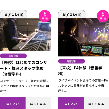
8/16
8/16
(日)
(日)
音響学科
【来校】はじめてのコンサ
音響学科
【来校】PA体験（音響学
ート・舞台スタッフ体験
科）
（音響学科）
ライブやイベント会場での音響＝PA
コンサート・ライブ・舞台の音響ス
スタッフに興味があるならこの講
タッフや照明スタッフのお仕事に興
座！...
味が...
申し込む
詳しく見る
申し込む
詳しく見る