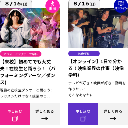
8/16
8/16
(日)
(日)
映像学科
パフォーミングアーツ学科
【オンライン】1日で分か
【来校】初めてでも大丈
る！映像業界の仕事（映像
夫！在校生と踊ろう！（パ
学科）
フォーミングアーツ／ダン
ス)
テレビが好き！映画が好き！動画を
作りたい！
現役の在校生ダンサーと踊ろう！
そんなあなたに...
レッスンだけでなく授業のこ...
申し込む
詳しく見る
申し込む
詳しく見る