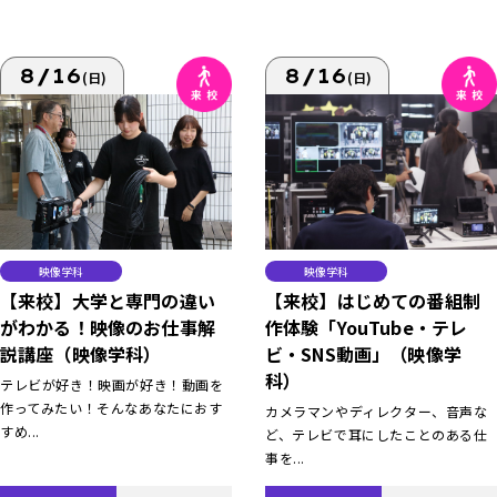
8/16
8/16
(日)
(日)
映像学科
映像学科
【来校】大学と専門の違い
【来校】はじめての番組制
がわかる！映像のお仕事解
作体験「YouTube・テレ
説講座（映像学科）
ビ・SNS動画」（映像学
科）
テレビが好き！映画が好き！動画を
作ってみたい！そんなあなたにおす
カメラマンやディレクター、音声な
すめ...
ど、テレビで耳にしたことのある仕
事を...