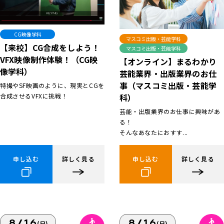
CG映像学科
マスコミ出版・芸能学科
【来校】CG合成をしよう！
マスコミ出版・芸能学科
VFX映像制作体験！（CG映
【オンライン】まるわかり
像学科）
芸能業界・出版業界のお仕
事（マスコミ出版・芸能学
特撮やSF映画のように、現実とCGを
合成させるVFXに挑戦！
科）
芸能・出版業界のお仕事に興味があ
る！
そんなあなたにおすす...
申し込む
詳しく見る
申し込む
詳しく見る
8/16
8/16
(日)
(日)