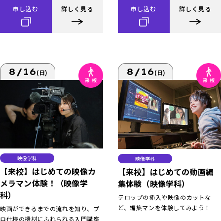
申し込む
詳しく見る
申し込む
詳しく見る
8/16
8/16
(日)
(日)
映像学科
映像学科
【来校】はじめての映像カ
【来校】はじめての動画編
メラマン体験！（映像学
集体験（映像学科）
科）
テロップの挿入や映像のカットな
ど、編集マンを体験してみよう！
映画ができるまでの流れを知り、プ
ロ仕様の機材にふれられる入門講座