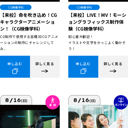
CG映像学科
CG映像学科
【来校】命を吹き込め！CG
【来校】LIVE！MV！モーシ
キャラクターアニメーショ
ョングラフィックス制作体
ン！（CG映像学科）
験（CG映像学科）
CG制作で使用する各種3DCGアニメ
初心者大歓迎！
ーションの制作にチャレンジして
イラストや文字をかっこよく動かそ
み...
う！
申し込む
詳しく見る
申し込む
詳しく見る
8/16
8/16
(日)
(日)