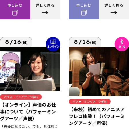
申し込む
詳しく見る
申し込む
詳しく見る
8/16
8/16
(日)
(日)
パフォーミングアーツ学科
パフォーミングアーツ学科
【オンライン】声優のお仕
【来校】初めてのアニメア
事について（パフォーミン
フレコ体験！（パフォーミ
グアーツ／声優）
ングアーツ／声優）
「声優になりたい。でも、具体的に