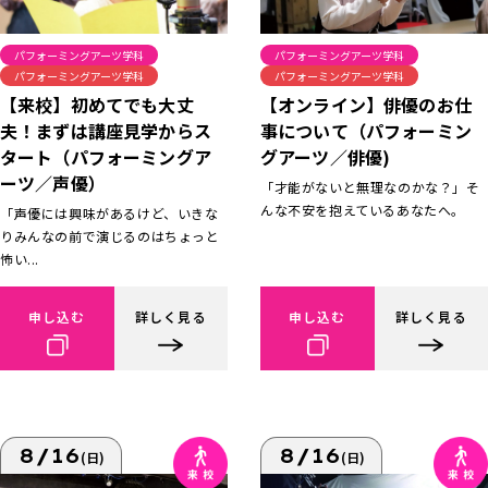
パフォーミングアーツ学科
パフォーミングアーツ学科
パフォーミングアーツ学科
パフォーミングアーツ学科
【来校】初めてでも大丈
【オンライン】俳優のお仕
夫！まずは講座見学からス
事について（パフォーミン
タート（パフォーミングア
グアーツ／俳優)
ーツ／声優）
「才能がないと無理なのかな？」そ
んな不安を抱えているあなたへ。
「声優には興味があるけど、いきな
りみんなの前で演じるのはちょっと
怖い...
申し込む
詳しく見る
申し込む
詳しく見る
8/16
8/16
(日)
(日)