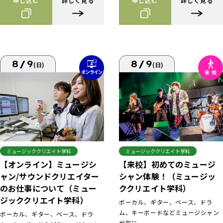
申し込む
詳しく見る
申し込む
詳しく見る
8/9
8/9
(日)
(日)
ミュージッククリエイト学科
ミュージッククリエイト学科
【来校】初めてのミュージ
【オンライン】ミュージシ
シャン体験！（ミュージッ
ャン/サウンドクリエイター
ククリエイト学科）
のお仕事について（ミュー
ジッククリエイト学科）
ボーカル、ギター、ベース、ドラ
ム、キーボードなどミュージシャン
ボーカル、ギター、ベース、ドラ
が気に...