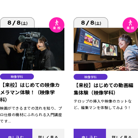
8/8
8/8
(土)
(土)
映像学科
映像学科
【来校】はじめての映像カ
【来校】はじめての動画編
メラマン体験！（映像学
集体験（映像学科）
科）
テロップの挿入や映像のカットな
ど、編集マンを体験してみよう！
映画ができるまでの流れを知り、プ
ロ仕様の機材にふれられる入門講座
です...
申し込む
詳しく見る
申し込む
詳しく見る