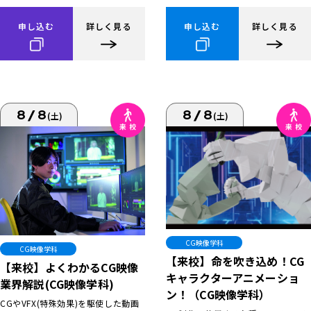
申し込む
詳しく見る
申し込む
詳しく見る
8/8
8/8
(土)
(土)
CG映像学科
CG映像学科
【来校】命を吹き込め！CG
【来校】よくわかるCG映像
キャラクターアニメーショ
業界解説(CG映像学科)
ン！（CG映像学科）
CGやVFX(特殊効果)を駆使した動画