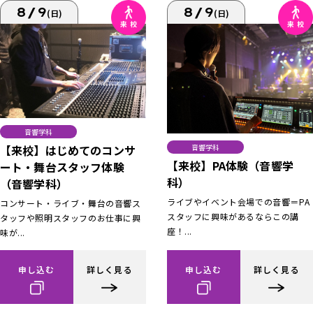
8/9
8/9
(日)
(日)
音響学科
【来校】はじめてのコンサ
音響学科
【来校】PA体験（音響学
ート・舞台スタッフ体験
科）
（音響学科）
ライブやイベント会場での音響＝PA
コンサート・ライブ・舞台の音響ス
スタッフに興味があるならこの講
タッフや照明スタッフのお仕事に興
座！...
味が...
申し込む
詳しく見る
申し込む
詳しく見る