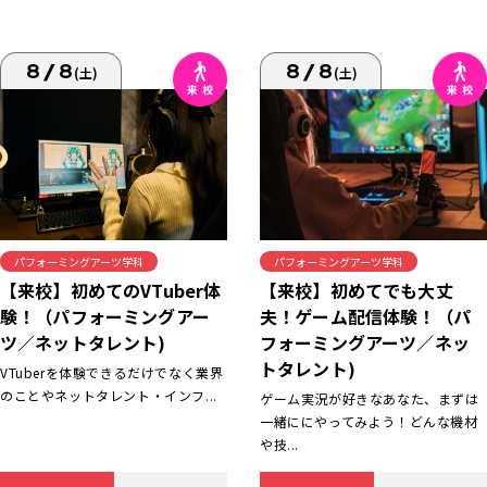
8/8
8/8
(土)
(土)
パフォーミングアーツ学科
パフォーミングアーツ学科
【来校】初めてでも大丈
【来校】初めてのVTuber体
夫！ゲーム配信体験！（パ
験！（パフォーミングアー
フォーミングアーツ／ネッ
ツ／ネットタレント)
トタレント)
VTuberを体験できるだけでなく業界
のことやネットタレント・インフ...
ゲーム実況が好きなあなた、まずは
一緒ににやってみよう！どんな機材
や技...