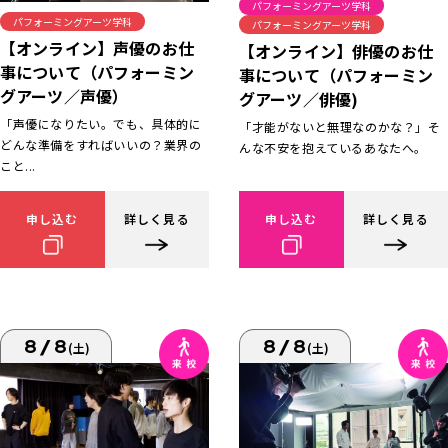
パフォーミングアーツ学科
パフォーミングアーツ学科
パフォーミングアーツ学科
【オンライン】声優のお仕
【オンライン】俳優のお仕
事について（パフォーミン
事について（パフォーミン
グアーツ／声優）
グアーツ／俳優)
「声優になりたい。でも、具体的に
「才能がないと無理なのかな？」そ
どんな準備をすればいいの？業界の
んな不安を抱えているあなたへ。
こと...
申し込む
詳しく見る
申し込む
詳しく見る
8/8
8/8
(土)
(土)