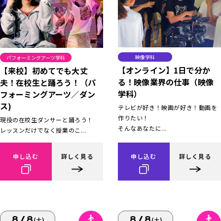
映像学科
パフォーミングアーツ学科
【オンライン】1日で分か
【来校】初めてでも大丈
る！映像業界の仕事（映像
夫！在校生と踊ろう！（パ
学科）
フォーミングアーツ／ダン
ス)
テレビが好き！映画が好き！動画を
作りたい！
現役の在校生ダンサーと踊ろう！
そんなあなたに...
レッスンだけでなく授業のこ...
申し込む
詳しく見る
申し込む
詳しく見る
8/8
8/8
(土)
(土)