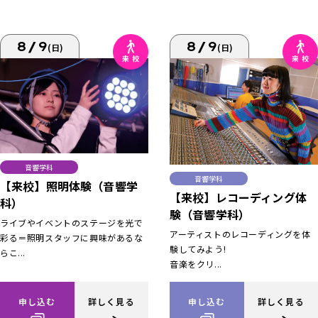
8/9
8/9
(日)
(日)
音響学科
音響学科
【来校】照明体験（音響学
【来校】レコーディング体
科）
験（音響学科）
ライブやイベントのステージを光で
アーティストのレコーディングを体
彩る＝照明スタッフに興味があるな
験してみよう!
らこ...
音楽をクリ...
申し込む
詳しく見る
申し込む
詳しく見る