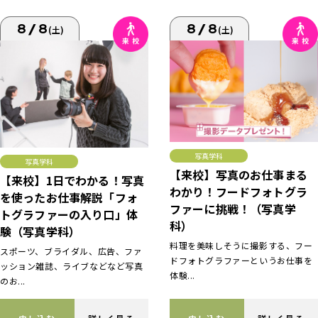
8/8
8/8
(土)
(土)
写真学科
写真学科
【来校】写真のお仕事まる
【来校】1日でわかる！写真
わかり！フードフォトグラ
を使ったお仕事解説「フォ
ファーに挑戦！（写真学
トグラファーの入り口」体
科）
験（写真学科）
料理を美味しそうに撮影する、フー
スポーツ、ブライダル、広告、ファ
ドフォトグラファーというお仕事を
ッション雑誌、ライブなどなど写真
体験...
のお...