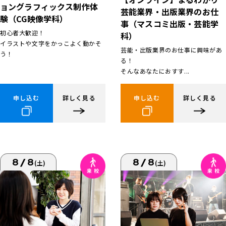
ョングラフィックス制作体
芸能業界・出版業界のお仕
験（CG映像学科）
事（マスコミ出版・芸能学
初心者大歓迎！
科）
イラストや文字をかっこよく動かそ
芸能・出版業界のお仕事に興味があ
う！
る！
そんなあなたにおすす...
申し込む
詳しく見る
申し込む
詳しく見る
8/8
8/8
(土)
(土)