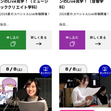
ンのLive見学！（ミュージ
ンのLive見学！（音響学
ッククリエイト学科）
科）
2026夏のスペシャルLive体験開催！
2026夏のスペシャルLive体験開催！
当日...
当日...
申し込む
詳しく見る
申し込む
詳しく見る
8/8
8/8
(土)
(土)