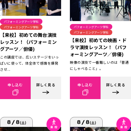
パフォーミングアーツ学科
パフォーミングアーツ学科
パフォーミングアーツ学科
パフォーミングアーツ学科
【来校】初めての舞台演技
【来校】初めての映画・ド
レッスン！（パフォーミン
ラマ演技レッスン！（パフ
グアーツ／俳優)
ォーミングアーツ／俳優)
この講座では、広いステージをいっ
映像の演技で一番難しいのは「普通
ぱいに使って、体全体で感情を爆発
にしゃべること」。
させ...
申し込む
詳しく見る
申し込む
詳しく見る
8/8
8/8
(土)
(土)