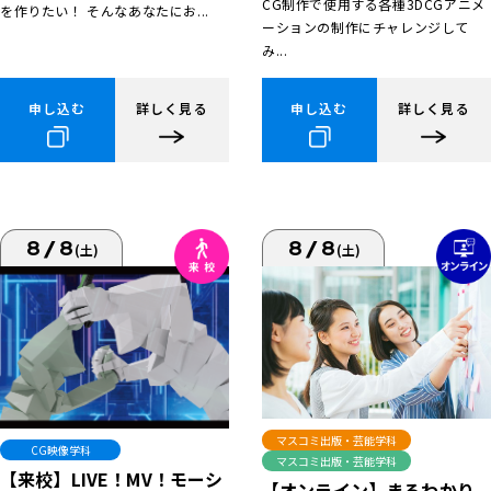
CG制作で使用する各種3DCGアニメ
を作りたい！ そんなあなたにお...
ーションの制作にチャレンジして
み...
申し込む
詳しく見る
申し込む
詳しく見る
8/8
8/8
(土)
(土)
マスコミ出版・芸能学科
CG映像学科
マスコミ出版・芸能学科
【来校】LIVE！MV！モーシ
【オンライン】まるわかり