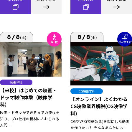
8/8
8/8
(土)
(土)
映像学科
【来校】はじめての映画・
CG映像学科
ドラマ制作体験（映像学
【オンライン】よくわかる
科）
CG映像業界解説(CG映像学
科)
映画・ドラマができるまでの流れを
知り、プロ仕様の機材にふれられる
CGやVFX(特殊効果)を駆使した動画
入門...
を作りたい！ そんなあなたにお...