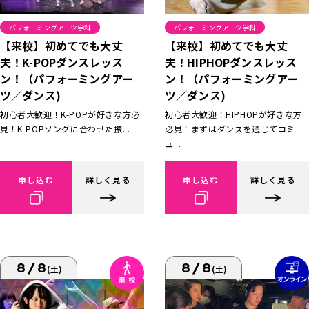
パフォーミングアーツ学科
パフォーミングアーツ学科
【来校】初めてでも大丈
【来校】初めてでも大丈
夫！K-POPダンスレッス
夫！HIPHOPダンスレッス
ン！（パフォーミングアー
ン！（パフォーミングアー
ツ／ダンス)
ツ／ダンス)
初心者大歓迎！K-POPが好きな方必
初心者大歓迎！HIPHOPが好きな方
見！K-POPソングに合わせた振...
必見！まずはダンスを通じてコミ
ュ...
申し込む
詳しく見る
申し込む
詳しく見る
8/8
8/8
(土)
(土)