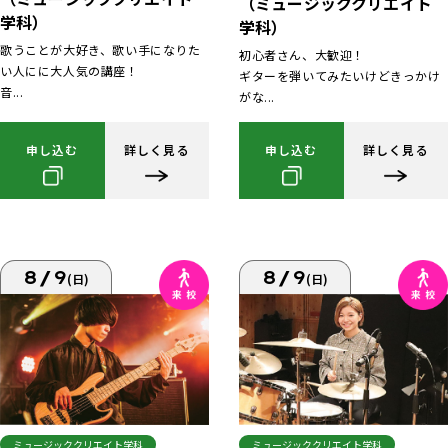
（ミュージッククリエイト
学科）
学科）
歌うことが大好き、歌い手になりた
初心者さん、大歓迎！
い人にに大人気の講座！
ギターを弾いてみたいけどきっかけ
音...
がな...
申し込む
詳しく見る
申し込む
詳しく見る
8/9
8/9
(日)
(日)
ミュージッククリエイト学科
ミュージッククリエイト学科