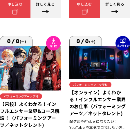
申し込む
詳しく見る
申し込む
詳しく見る
8/8
8/8
(土)
(土)
パフォーミングアーツ学科
【オンライン】よくわか
パフォーミングアーツ学科
る！インフルエンサー業界
【来校】よくわかる！イン
のお仕事（パフォーミング
フルエンサー業界&コース解
アーツ／ネットタレント)
説！（パフォーミングアー
配信者やVTuberになりたい！
ツ／ネットタレント)
YouTuberを本気で目指したい方...