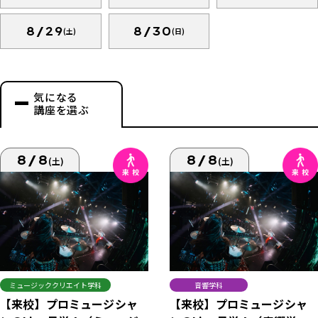
8/29
8/30
(土)
(日)
気になる
講座を選ぶ
8/8
8/8
(土)
(土)
ミュージッククリエイト学科
音響学科
【来校】プロミュージシャ
【来校】プロミュージシャ