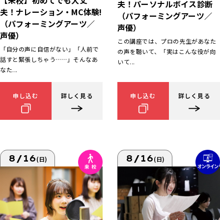
【来校】初めてでも大丈
夫！パーソナルボイス診断
夫！ナレーション・MC体験!
（パフォーミングアーツ／
（パフォーミングアーツ／
声優）
声優）
この講座では、プロの先生があなた
「自分の声に自信がない」「人前で
の声を聴いて、「実はこんな役が向
話すと緊張しちゃう……」そんなあ
いて...
なた...
申し込む
詳しく見る
申し込む
詳しく見る
8/16
8/16
(日)
(日)