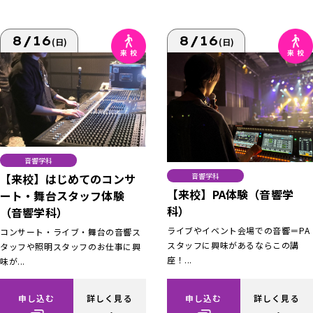
8/16
8/16
(日)
(日)
音響学科
【来校】はじめてのコンサ
音響学科
【来校】PA体験（音響学
ート・舞台スタッフ体験
科）
（音響学科）
ライブやイベント会場での音響＝PA
コンサート・ライブ・舞台の音響ス
スタッフに興味があるならこの講
タッフや照明スタッフのお仕事に興
座！...
味が...
申し込む
詳しく見る
申し込む
詳しく見る