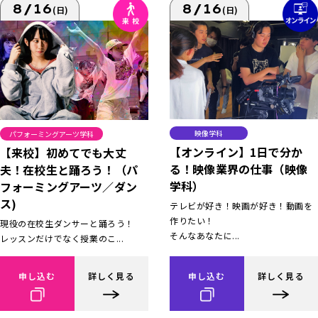
8/16
8/16
(日)
(日)
映像学科
パフォーミングアーツ学科
【オンライン】1日で分か
【来校】初めてでも大丈
る！映像業界の仕事（映像
夫！在校生と踊ろう！（パ
学科）
フォーミングアーツ／ダン
ス)
テレビが好き！映画が好き！動画を
作りたい！
現役の在校生ダンサーと踊ろう！
そんなあなたに...
レッスンだけでなく授業のこ...
申し込む
詳しく見る
申し込む
詳しく見る