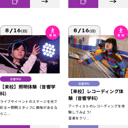
8/16
8/16
(日)
(日)
音響学科
音響学科
【来校】照明体験（音響学
【来校】レコーディング体
科）
験（音響学科）
ライブやイベントのステージを光で
アーティストのレコーディングを体
彩る＝照明スタッフに興味があるな
験してみよう!
らこ...
音楽をクリ...