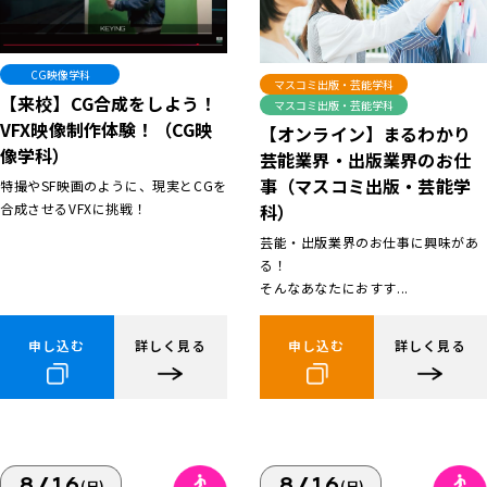
CG映像学科
マスコミ出版・芸能学科
【来校】CG合成をしよう！
マスコミ出版・芸能学科
VFX映像制作体験！（CG映
【オンライン】まるわかり
像学科）
芸能業界・出版業界のお仕
事（マスコミ出版・芸能学
特撮やSF映画のように、現実とCGを
合成させるVFXに挑戦！
科）
芸能・出版業界のお仕事に興味があ
る！
そんなあなたにおすす...
申し込む
詳しく見る
申し込む
詳しく見る
8/16
8/16
(日)
(日)