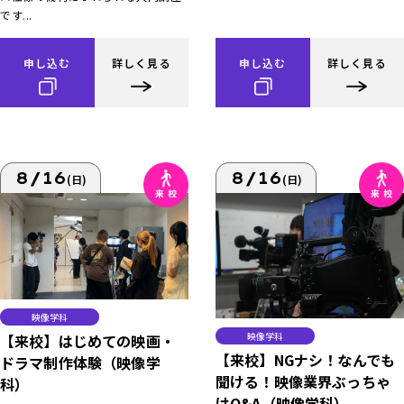
です...
申し込む
詳しく見る
申し込む
詳しく見る
8/16
8/16
(日)
(日)
映像学科
映像学科
【来校】はじめての映画・
【来校】NGナシ！なんでも
ドラマ制作体験（映像学
聞ける！映像業界ぶっちゃ
科）
けQ&A（映像学科）