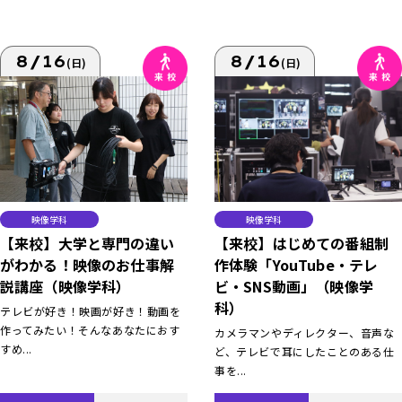
8/16
8/16
(日)
(日)
映像学科
映像学科
【来校】大学と専門の違い
【来校】はじめての番組制
がわかる！映像のお仕事解
作体験「YouTube・テレ
説講座（映像学科）
ビ・SNS動画」（映像学
科）
テレビが好き！映画が好き！動画を
作ってみたい！そんなあなたにおす
カメラマンやディレクター、音声な
すめ...
ど、テレビで耳にしたことのある仕
事を...