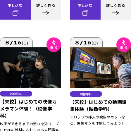
申し込む
詳しく見る
申し込む
詳しく見る
8/16
8/16
(日)
(日)
映像学科
映像学科
【来校】はじめての映像カ
【来校】はじめての動画編
メラマン体験！（映像学
集体験（映像学科）
科）
テロップの挿入や映像のカットな
ど、編集マンを体験してみよう！
映画ができるまでの流れを知り、プ
ロ仕様の機材にふれられる入門講座