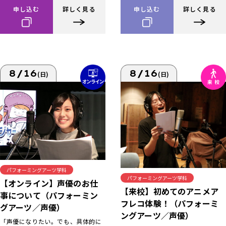
申し込む
詳しく見る
申し込む
詳しく見る
8/16
8/16
(日)
(日)
パフォーミングアーツ学科
パフォーミングアーツ学科
【オンライン】声優のお仕
【来校】初めてのアニメア
事について（パフォーミン
フレコ体験！（パフォーミ
グアーツ／声優）
ングアーツ／声優）
「声優になりたい。でも、具体的に