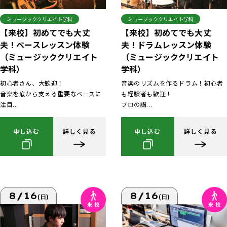
ミュージッククリエイト学科
ミュージッククリエイト学科
【来校】初めてでも大丈
【来校】初めてでも大丈
夫！ベースレッスン体験
夫！ドラムレッスン体験
（ミュージッククリエイト
（ミュージッククリエイト
学科）
学科）
初心者さん、大歓迎！
音楽のリズムを作るドラム！初心者
音楽を底から支える重要なベースに
も経験者も歓迎！
注目...
プロの講...
申し込む
詳しく見る
申し込む
詳しく見る
8/16
8/16
(日)
(日)