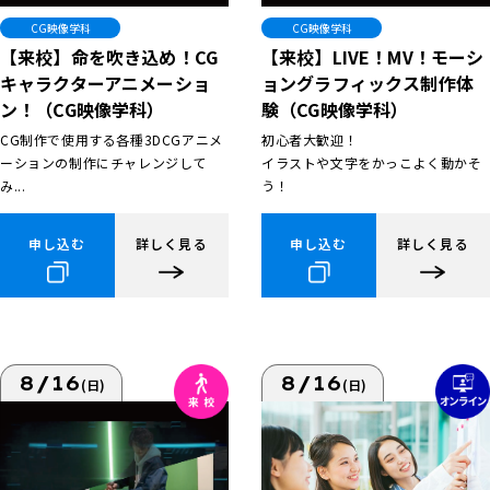
CG映像学科
CG映像学科
【来校】命を吹き込め！CG
【来校】LIVE！MV！モーシ
キャラクターアニメーショ
ョングラフィックス制作体
ン！（CG映像学科）
験（CG映像学科）
CG制作で使用する各種3DCGアニメ
初心者大歓迎！
ーションの制作にチャレンジして
イラストや文字をかっこよく動かそ
み...
う！
申し込む
詳しく見る
申し込む
詳しく見る
8/16
8/16
(日)
(日)