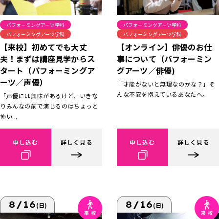
パフォーミングアーツ学科
パフォーミングアーツ学科
パフォーミングアーツ学科
パフォーミングアーツ学科
【来校】初めてでも大丈
【オンライン】俳優のお仕
夫！まずは講座見学からス
事について（パフォーミン
タート（パフォーミングア
グアーツ／俳優)
ーツ／声優）
「才能がないと無理なのかな？」そ
んな不安を抱えているあなたへ。
「声優には興味があるけど、いきな
りみんなの前で演じるのはちょっと
怖い...
申し込む
詳しく見る
申し込む
詳しく見る
8/16
8/16
(日)
(日)