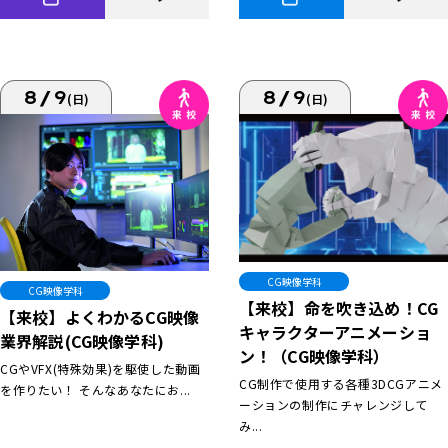
8/9
8/9
(日)
(日)
CG映像学科
CG映像学科
【来校】命を吹き込め！CG
【来校】よくわかるCG映像
キャラクターアニメーショ
業界解説(CG映像学科)
ン！（CG映像学科）
CGやVFX(特殊効果)を駆使した動画
CG制作で使用する各種3DCGアニメ
を作りたい！ そんなあなたにお...
ーションの制作にチャレンジして
み...