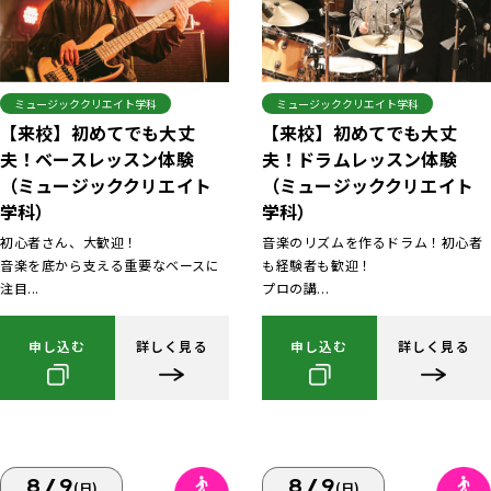
ミュージッククリエイト学科
ミュージッククリエイト学科
【来校】初めてでも大丈
【来校】初めてでも大丈
夫！ベースレッスン体験
夫！ドラムレッスン体験
（ミュージッククリエイト
（ミュージッククリエイト
学科）
学科）
初心者さん、大歓迎！
音楽のリズムを作るドラム！初心者
音楽を底から支える重要なベースに
も経験者も歓迎！
注目...
プロの講...
申し込む
詳しく見る
申し込む
詳しく見る
8/9
8/9
(日)
(日)