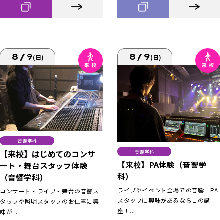
8/9
8/9
(日)
(日)
音響学科
【来校】はじめてのコンサ
音響学科
【来校】PA体験（音響学
ート・舞台スタッフ体験
科）
（音響学科）
ライブやイベント会場での音響＝PA
コンサート・ライブ・舞台の音響ス
スタッフに興味があるならこの講
タッフや照明スタッフのお仕事に興
座！...
味が...