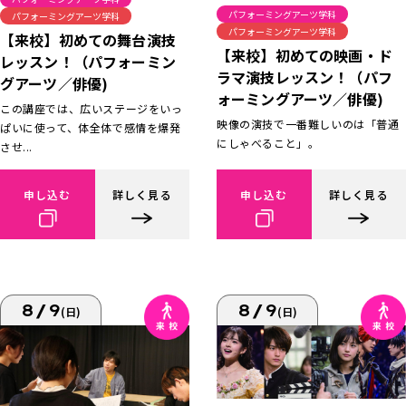
パフォーミングアーツ学科
パフォーミングアーツ学科
パフォーミングアーツ学科
【来校】初めての舞台演技
【来校】初めての映画・ド
レッスン！（パフォーミン
ラマ演技レッスン！（パフ
グアーツ／俳優)
ォーミングアーツ／俳優)
この講座では、広いステージをいっ
映像の演技で一番難しいのは「普通
ぱいに使って、体全体で感情を爆発
にしゃべること」。
させ...
申し込む
詳しく見る
申し込む
詳しく見る
8/9
8/9
(日)
(日)