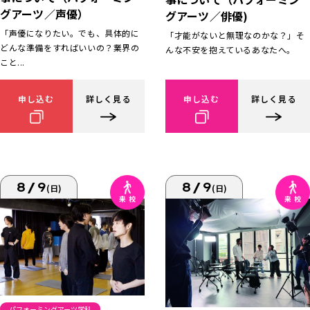
グアーツ／声優）
グアーツ／俳優)
「声優になりたい。でも、具体的に
「才能がないと無理なのかな？」そ
どんな準備をすればいいの？業界の
んな不安を抱えているあなたへ。
こと...
申し込む
詳しく見る
申し込む
詳しく見る
8/9
8/9
(日)
(日)
パフォーミングアーツ学科