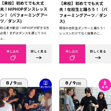
【来校】初めてでも大丈
【来校】初めてでも大丈
夫！HIPHOPダンスレッス
夫！在校生と踊ろう！（パ
ン！（パフォーミングアー
フォーミングアーツ／ダン
ツ／ダンス)
ス)
初心者大歓迎！HIPHOPが好きな方
現役の在校生ダンサーと踊ろう！
必見！まずはダンスを通じてコミ
レッスンだけでなく授業のこ...
ュ...
申し込む
詳しく見る
申し込む
詳しく見る
8/9
8/9
(日)
(日)