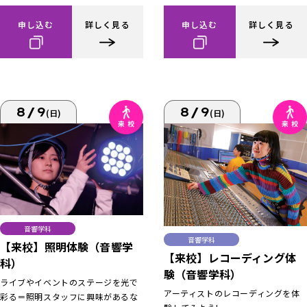
申し込む
詳しく見る
申し込む
詳しく見る
8/9
8/9
(日)
(日)
音響学科
音響学科
【来校】照明体験（音響学
【来校】レコーディング体
科）
験（音響学科）
ライブやイベントのステージを光で
アーティストのレコーディングを体
彩る＝照明スタッフに興味があるな