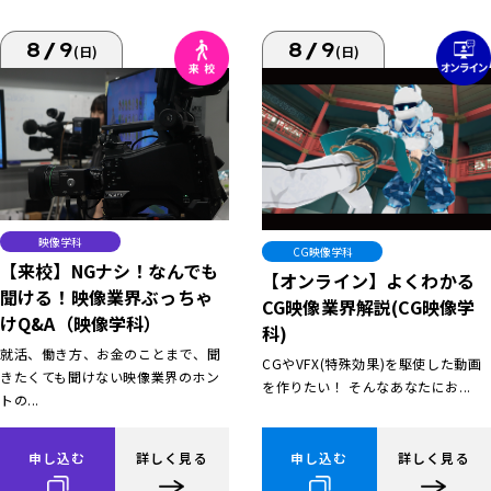
8/9
8/9
(日)
(日)
映像学科
CG映像学科
【来校】NGナシ！なんでも
【オンライン】よくわかる
聞ける！映像業界ぶっちゃ
CG映像業界解説(CG映像学
けQ&A（映像学科）
科)
就活、働き方、お金のことまで、聞
CGやVFX(特殊効果)を駆使した動画
きたくても聞けない映像業界のホン
を作りたい！ そんなあなたにお...
トの...
申し込む
詳しく見る
申し込む
詳しく見る