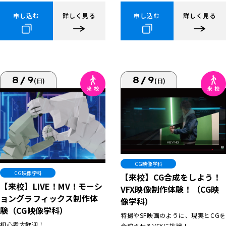
申し込む
詳しく見る
申し込む
詳しく見る
8/9
8/9
(日)
(日)
CG映像学科
CG映像学科
【来校】CG合成をしよう！
【来校】LIVE！MV！モーシ
VFX映像制作体験！（CG映
ョングラフィックス制作体
像学科）
験（CG映像学科）
特撮やSF映画のように、現実とCGを
初心者大歓迎！
合成させるVFXに挑戦！