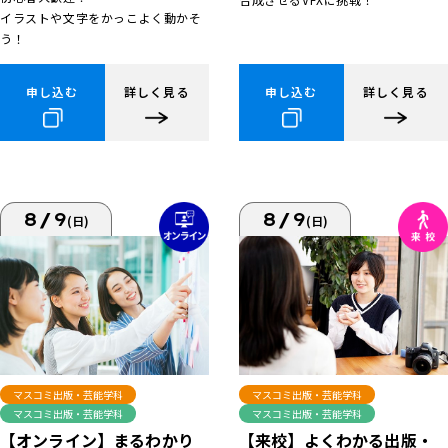
イラストや文字をかっこよく動かそ
う！
申し込む
詳しく見る
申し込む
詳しく見る
8/9
8/9
(日)
(日)
マスコミ出版・芸能学科
マスコミ出版・芸能学科
マスコミ出版・芸能学科
マスコミ出版・芸能学科
【来校】よくわかる出版・
【オンライン】まるわかり