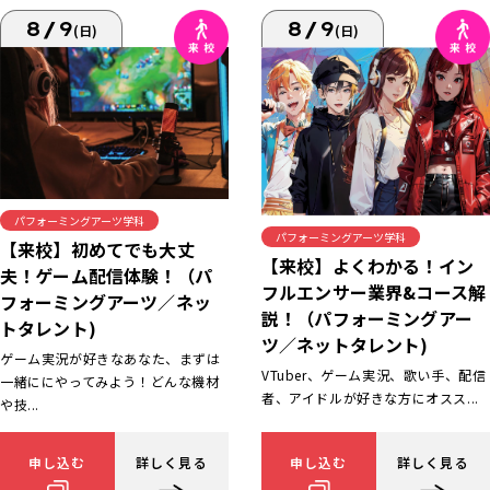
8/9
8/9
(日)
(日)
パフォーミングアーツ学科
パフォーミングアーツ学科
【来校】初めてでも大丈
【来校】よくわかる！イン
夫！ゲーム配信体験！（パ
フルエンサー業界&コース解
フォーミングアーツ／ネッ
説！（パフォーミングアー
トタレント)
ツ／ネットタレント)
ゲーム実況が好きなあなた、まずは
VTuber、ゲーム実況、歌い手、配信
一緒ににやってみよう！どんな機材
者、アイドルが好きな方にオスス...
や技...
申し込む
詳しく見る
申し込む
詳しく見る