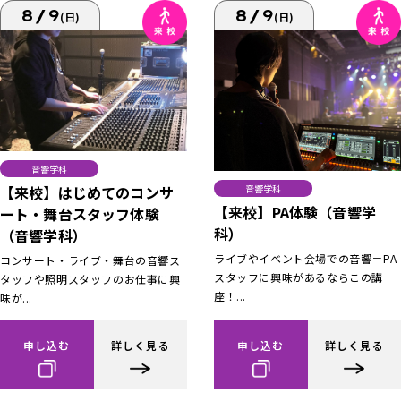
8/9
8/9
(日)
(日)
音響学科
【来校】はじめてのコンサ
音響学科
【来校】PA体験（音響学
ート・舞台スタッフ体験
科）
（音響学科）
ライブやイベント会場での音響＝PA
コンサート・ライブ・舞台の音響ス
スタッフに興味があるならこの講
タッフや照明スタッフのお仕事に興
座！...
味が...
申し込む
詳しく見る
申し込む
詳しく見る