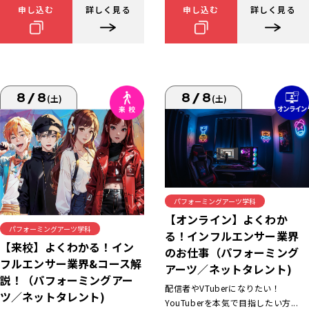
申し込む
詳しく見る
申し込む
詳しく見る
8/8
8/8
(土)
(土)
パフォーミングアーツ学科
【オンライン】よくわか
パフォーミングアーツ学科
る！インフルエンサー業界
【来校】よくわかる！イン
のお仕事（パフォーミング
フルエンサー業界&コース解
アーツ／ネットタレント)
説！（パフォーミングアー
配信者やVTuberになりたい！
ツ／ネットタレント)
YouTuberを本気で目指したい方...