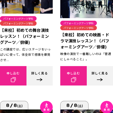
パフォーミングアーツ学科
パフォーミングアーツ学科
パフォーミングアーツ学科
パフォーミングアーツ学科
【来校】初めての舞台演技
【来校】初めての映画・ド
レッスン！（パフォーミン
ラマ演技レッスン！（パフ
グアーツ／俳優)
ォーミングアーツ／俳優)
この講座では、広いステージをいっ
映像の演技で一番難しいのは「普通
ぱいに使って、体全体で感情を爆発
にしゃべること」。
させ...
申し込む
詳しく見る
申し込む
詳しく見る
8/8
8/8
(土)
(土)