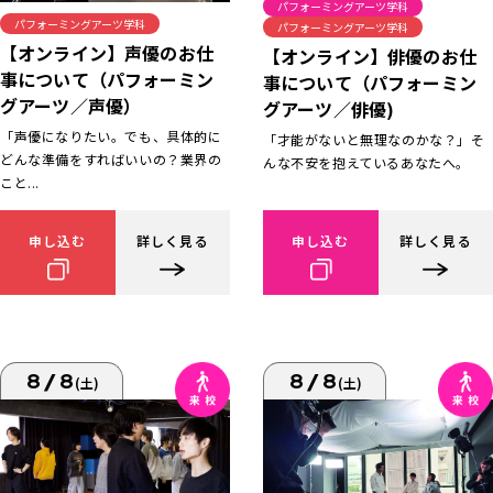
パフォーミングアーツ学科
パフォーミングアーツ学科
パフォーミングアーツ学科
【オンライン】声優のお仕
【オンライン】俳優のお仕
事について（パフォーミン
事について（パフォーミン
グアーツ／声優）
グアーツ／俳優)
「声優になりたい。でも、具体的に
「才能がないと無理なのかな？」そ
どんな準備をすればいいの？業界の
んな不安を抱えているあなたへ。
こと...
申し込む
詳しく見る
申し込む
詳しく見る
8/8
8/8
(土)
(土)