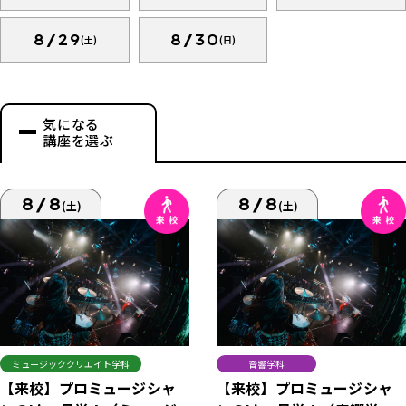
8/29
8/30
(土)
(日)
気になる
講座を選ぶ
8/8
8/8
(土)
(土)
ミュージッククリエイト学科
音響学科
【来校】プロミュージシャ
【来校】プロミュージシャ