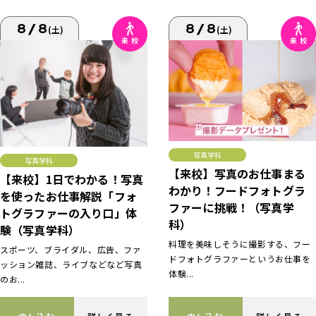
8/8
8/8
(土)
(土)
写真学科
写真学科
【来校】写真のお仕事まる
【来校】1日でわかる！写真
わかり！フードフォトグラ
を使ったお仕事解説「フォ
ファーに挑戦！（写真学
トグラファーの入り口」体
科）
験（写真学科）
料理を美味しそうに撮影する、フー
スポーツ、ブライダル、広告、ファ
ドフォトグラファーというお仕事を
ッション雑誌、ライブなどなど写真
体験...
のお...