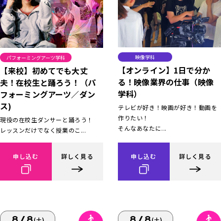
映像学科
パフォーミングアーツ学科
【オンライン】1日で分か
【来校】初めてでも大丈
る！映像業界の仕事（映像
夫！在校生と踊ろう！（パ
学科）
フォーミングアーツ／ダン
ス)
テレビが好き！映画が好き！動画を
作りたい！
現役の在校生ダンサーと踊ろう！
そんなあなたに...
レッスンだけでなく授業のこ...
申し込む
詳しく見る
申し込む
詳しく見る
8/8
8/8
(土)
(土)