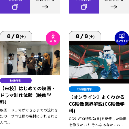
8/8
8/8
(土)
(土)
映像学科
【来校】はじめての映画・
CG映像学科
ドラマ制作体験（映像学
【オンライン】よくわかる
科）
CG映像業界解説(CG映像学
科)
映画・ドラマができるまでの流れを
知り、プロ仕様の機材にふれられる
CGやVFX(特殊効果)を駆使した動画
入門...
を作りたい！ そんなあなたにお...