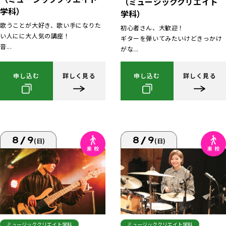
（ミュージッククリエイト
学科）
学科）
歌うことが大好き、歌い手になりた
初心者さん、大歓迎！
い人にに大人気の講座！
ギターを弾いてみたいけどきっかけ
音...
がな...
申し込む
詳しく見る
申し込む
詳しく見る
8/9
8/9
(日)
(日)
ミュージッククリエイト学科
ミュージッククリエイト学科