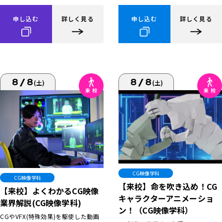
申し込む
詳しく見る
申し込む
詳しく見る
8/8
8/8
(土)
(土)
CG映像学科
CG映像学科
【来校】命を吹き込め！CG
【来校】よくわかるCG映像
キャラクターアニメーショ
業界解説(CG映像学科)
ン！（CG映像学科）
CGやVFX(特殊効果)を駆使した動画