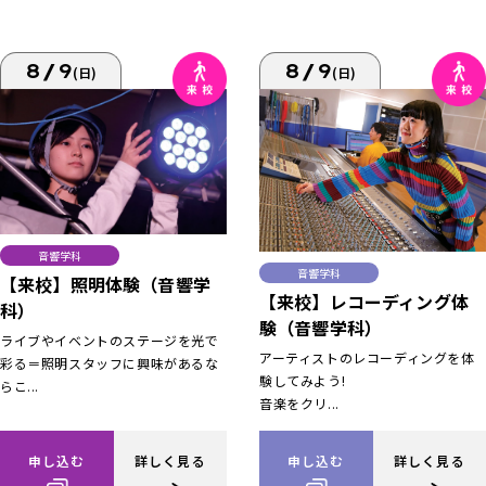
8/9
8/9
(日)
(日)
音響学科
音響学科
【来校】照明体験（音響学
【来校】レコーディング体
科）
験（音響学科）
ライブやイベントのステージを光で
アーティストのレコーディングを体
彩る＝照明スタッフに興味があるな
験してみよう!
らこ...
音楽をクリ...
申し込む
詳しく見る
申し込む
詳しく見る