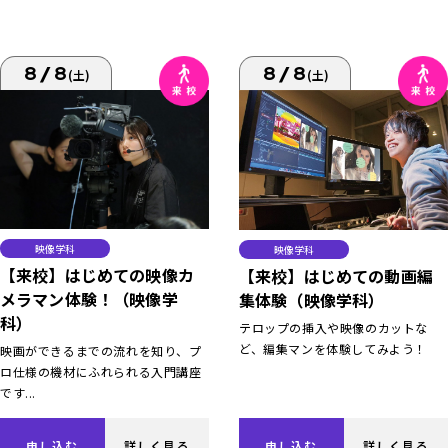
8/8
8/8
(土)
(土)
映像学科
映像学科
【来校】はじめての映像カ
【来校】はじめての動画編
メラマン体験！（映像学
集体験（映像学科）
科）
テロップの挿入や映像のカットな
ど、編集マンを体験してみよう！
映画ができるまでの流れを知り、プ
ロ仕様の機材にふれられる入門講座
です...
申し込む
詳しく見る
申し込む
詳しく見る