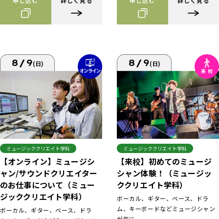
申し込む
詳しく見る
申し込む
詳しく見る
8/9
8/9
(日)
(日)
ミュージッククリエイト学科
ミュージッククリエイト学科
【来校】初めてのミュージ
【オンライン】ミュージシ
シャン体験！（ミュージッ
ャン/サウンドクリエイター
ククリエイト学科）
のお仕事について（ミュー
ジッククリエイト学科）
ボーカル、ギター、ベース、ドラ
ム、キーボードなどミュージシャン
ボーカル、ギター、ベース、ドラ
が気に...