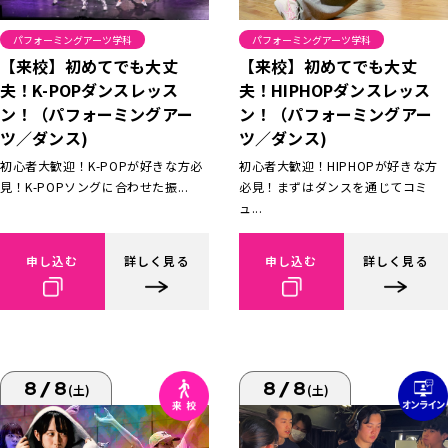
パフォーミングアーツ学科
パフォーミングアーツ学科
【来校】初めてでも大丈
【来校】初めてでも大丈
夫！K-POPダンスレッス
夫！HIPHOPダンスレッス
ン！（パフォーミングアー
ン！（パフォーミングアー
ツ／ダンス)
ツ／ダンス)
初心者大歓迎！K-POPが好きな方必
初心者大歓迎！HIPHOPが好きな方
見！K-POPソングに合わせた振...
必見！まずはダンスを通じてコミ
ュ...
申し込む
詳しく見る
申し込む
詳しく見る
8/8
8/8
(土)
(土)