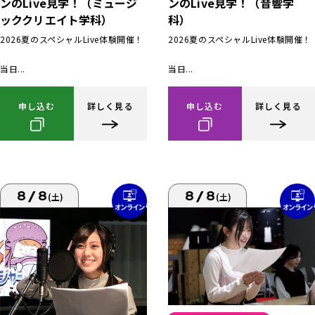
ンのLive見学！（ミュージ
ンのLive見学！（音響学
ッククリエイト学科）
科）
2026夏のスペシャルLive体験開催！
2026夏のスペシャルLive体験開催！
当日...
当日...
申し込む
詳しく見る
申し込む
詳しく見る
8/8
8/8
(土)
(土)