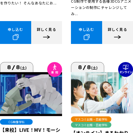
CG制作で使用する各種3DCGアニメ
を作りたい！ そんなあなたにお...
ーションの制作にチャレンジして
み...
申し込む
詳しく見る
申し込む
詳しく見る
8/8
8/8
(土)
(土)
マスコミ出版・芸能学科
CG映像学科
マスコミ出版・芸能学科
【来校】LIVE！MV！モーシ
【オンライン】まるわかり