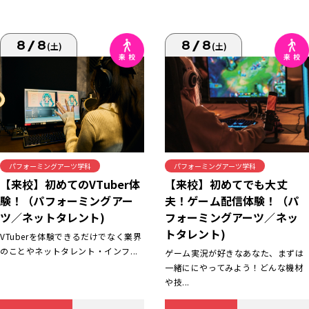
8/8
8/8
(土)
(土)
パフォーミングアーツ学科
パフォーミングアーツ学科
【来校】初めてでも大丈
【来校】初めてのVTuber体
夫！ゲーム配信体験！（パ
験！（パフォーミングアー
フォーミングアーツ／ネッ
ツ／ネットタレント)
トタレント)
VTuberを体験できるだけでなく業界
のことやネットタレント・インフ...
ゲーム実況が好きなあなた、まずは
一緒ににやってみよう！どんな機材
や技...