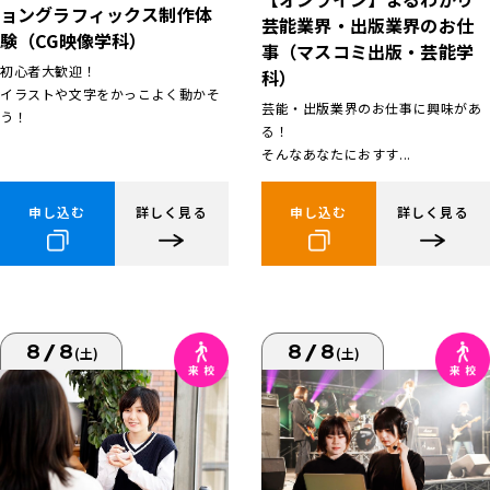
ョングラフィックス制作体
芸能業界・出版業界のお仕
験（CG映像学科）
事（マスコミ出版・芸能学
初心者大歓迎！
科）
イラストや文字をかっこよく動かそ
芸能・出版業界のお仕事に興味があ
う！
る！
そんなあなたにおすす...
申し込む
詳しく見る
申し込む
詳しく見る
8/8
8/8
(土)
(土)