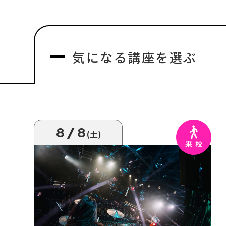
気になる
講座を選ぶ
8/8
(土)