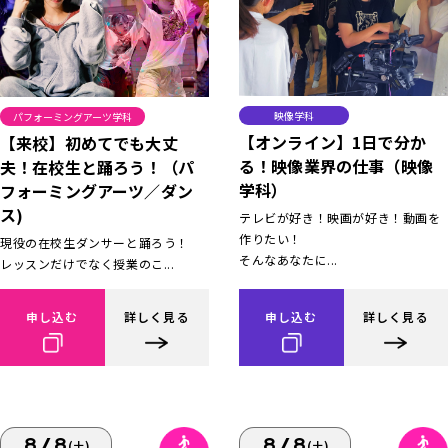
映像学科
パフォーミングアーツ学科
【オンライン】1日で分か
【来校】初めてでも大丈
る！映像業界の仕事（映像
夫！在校生と踊ろう！（パ
学科）
フォーミングアーツ／ダン
ス)
テレビが好き！映画が好き！動画を
作りたい！
現役の在校生ダンサーと踊ろう！
そんなあなたに...
レッスンだけでなく授業のこ...
申し込む
詳しく見る
申し込む
詳しく見る
8/8
8/8
(土)
(土)