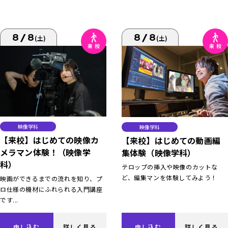
8/8
8/8
(土)
(土)
映像学科
映像学科
【来校】はじめての映像カ
【来校】はじめての動画編
メラマン体験！（映像学
集体験（映像学科）
科）
テロップの挿入や映像のカットな
ど、編集マンを体験してみよう！
映画ができるまでの流れを知り、プ
ロ仕様の機材にふれられる入門講座
です...
申し込む
詳しく見る
申し込む
詳しく見る