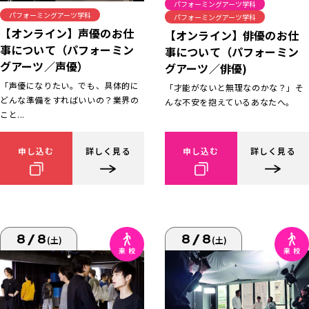
パフォーミングアーツ学科
パフォーミングアーツ学科
パフォーミングアーツ学科
【オンライン】声優のお仕
【オンライン】俳優のお仕
事について（パフォーミン
事について（パフォーミン
グアーツ／声優）
グアーツ／俳優)
「声優になりたい。でも、具体的に
「才能がないと無理なのかな？」そ
どんな準備をすればいいの？業界の
んな不安を抱えているあなたへ。
こと...
申し込む
詳しく見る
申し込む
詳しく見る
8/8
8/8
(土)
(土)