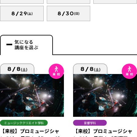
8/29
8/30
(土)
(日)
気になる
講座を選ぶ
8/8
8/8
(土)
(土)
ミュージッククリエイト学科
音響学科
【来校】プロミュージシャ
【来校】プロミュージシャ