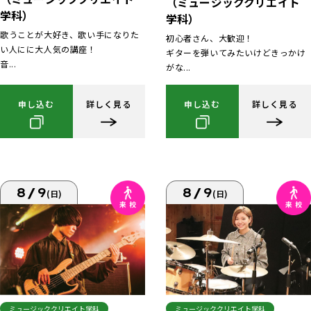
（ミュージッククリエイト
学科）
学科）
歌うことが大好き、歌い手になりた
初心者さん、大歓迎！
い人にに大人気の講座！
ギターを弾いてみたいけどきっかけ
音...
がな...
申し込む
詳しく見る
申し込む
詳しく見る
8/9
8/9
(日)
(日)
ミュージッククリエイト学科
ミュージッククリエイト学科