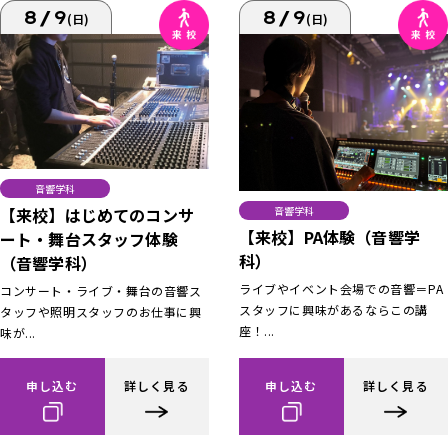
8/9
8/9
(日)
(日)
音響学科
【来校】はじめてのコンサ
音響学科
【来校】PA体験（音響学
ート・舞台スタッフ体験
科）
（音響学科）
ライブやイベント会場での音響＝PA
コンサート・ライブ・舞台の音響ス
スタッフに興味があるならこの講
タッフや照明スタッフのお仕事に興
座！...
味が...
申し込む
詳しく見る
申し込む
詳しく見る