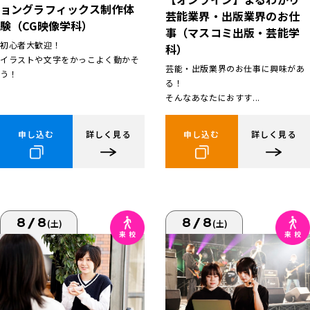
ョングラフィックス制作体
芸能業界・出版業界のお仕
験（CG映像学科）
事（マスコミ出版・芸能学
初心者大歓迎！
科）
イラストや文字をかっこよく動かそ
芸能・出版業界のお仕事に興味があ
う！
る！
そんなあなたにおすす...
申し込む
詳しく見る
申し込む
詳しく見る
8/8
8/8
(土)
(土)