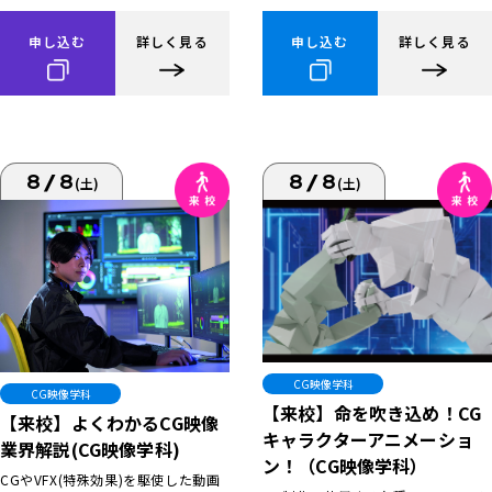
申し込む
詳しく見る
申し込む
詳しく見る
8/8
8/8
(土)
(土)
CG映像学科
CG映像学科
【来校】命を吹き込め！CG
【来校】よくわかるCG映像
キャラクターアニメーショ
業界解説(CG映像学科)
ン！（CG映像学科）
CGやVFX(特殊効果)を駆使した動画