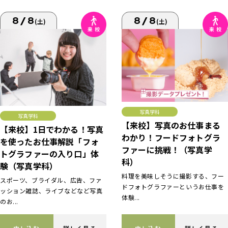
8/8
8/8
(土)
(土)
写真学科
写真学科
【来校】写真のお仕事まる
【来校】1日でわかる！写真
わかり！フードフォトグラ
を使ったお仕事解説「フォ
ファーに挑戦！（写真学
トグラファーの入り口」体
科）
験（写真学科）
料理を美味しそうに撮影する、フー
スポーツ、ブライダル、広告、ファ
ドフォトグラファーというお仕事を
ッション雑誌、ライブなどなど写真
体験...
のお...