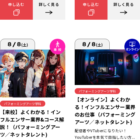
申し込む
詳しく見る
申し込む
詳しく見る
8/8
8/8
(土)
(土)
パフォーミングアーツ学科
【オンライン】よくわか
パフォーミングアーツ学科
る！インフルエンサー業界
【来校】よくわかる！イン
のお仕事（パフォーミング
フルエンサー業界&コース解
アーツ／ネットタレント)
説！（パフォーミングアー
配信者やVTuberになりたい！
ツ／ネットタレント)
YouTuberを本気で目指したい方...