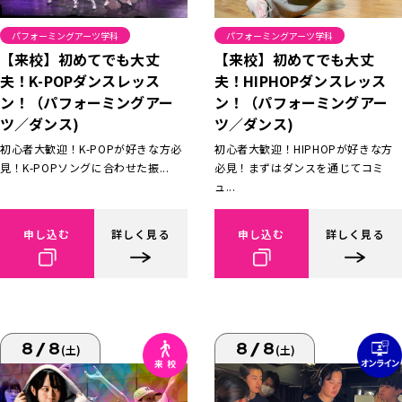
パフォーミングアーツ学科
パフォーミングアーツ学科
【来校】初めてでも大丈
【来校】初めてでも大丈
夫！K-POPダンスレッス
夫！HIPHOPダンスレッス
ン！（パフォーミングアー
ン！（パフォーミングアー
ツ／ダンス)
ツ／ダンス)
初心者大歓迎！K-POPが好きな方必
初心者大歓迎！HIPHOPが好きな方
見！K-POPソングに合わせた振...
必見！まずはダンスを通じてコミ
ュ...
申し込む
詳しく見る
申し込む
詳しく見る
8/8
8/8
(土)
(土)