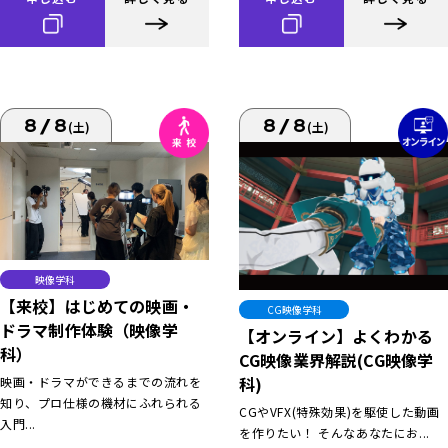
8/8
8/8
(土)
(土)
映像学科
【来校】はじめての映画・
CG映像学科
ドラマ制作体験（映像学
【オンライン】よくわかる
科）
CG映像業界解説(CG映像学
科)
映画・ドラマができるまでの流れを
知り、プロ仕様の機材にふれられる
CGやVFX(特殊効果)を駆使した動画
入門...
を作りたい！ そんなあなたにお...