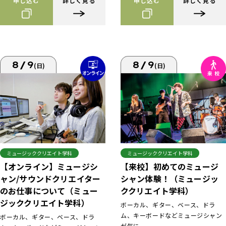
申し込む
詳しく見る
申し込む
詳しく見る
8/9
8/9
(日)
(日)
ミュージッククリエイト学科
ミュージッククリエイト学科
【来校】初めてのミュージ
【オンライン】ミュージシ
シャン体験！（ミュージッ
ャン/サウンドクリエイター
ククリエイト学科）
のお仕事について（ミュー
ジッククリエイト学科）
ボーカル、ギター、ベース、ドラ
ム、キーボードなどミュージシャン
ボーカル、ギター、ベース、ドラ
が気に...