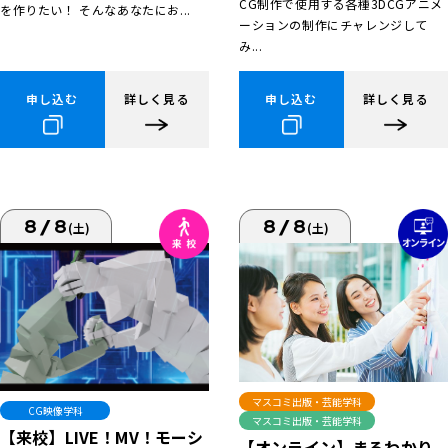
CG制作で使用する各種3DCGアニメ
を作りたい！ そんなあなたにお...
ーションの制作にチャレンジして
み...
申し込む
詳しく見る
申し込む
詳しく見る
8/8
8/8
(土)
(土)
マスコミ出版・芸能学科
CG映像学科
マスコミ出版・芸能学科
【来校】LIVE！MV！モーシ
【オンライン】まるわかり