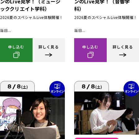
ンのLive見学！（ミュージ
ンのLive見学！（音響学
ッククリエイト学科）
科）
2026夏のスペシャルLive体験開催！
2026夏のスペシャルLive体験開催！
当日...
当日...
申し込む
詳しく見る
申し込む
詳しく見る
8/8
8/8
(土)
(土)