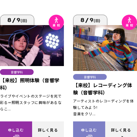
8/9
8/9
(日)
(日)
音響学科
音響学科
【来校】照明体験（音響学
【来校】レコーディング体
科）
験（音響学科）
ライブやイベントのステージを光で
アーティストのレコーディングを体
彩る＝照明スタッフに興味があるな
験してみよう!
らこ...
音楽をクリ...
申し込む
詳しく見る
申し込む
詳しく見る