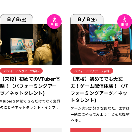
8/8
8/8
(土)
(土)
パフォーミングアーツ学科
パフォーミングアーツ学科
【来校】初めてでも大丈
【来校】初めてのVTuber体
夫！ゲーム配信体験！（パ
験！（パフォーミングアー
フォーミングアーツ／ネッ
ツ／ネットタレント)
トタレント)
VTuberを体験できるだけでなく業界
のことやネットタレント・インフ...
ゲーム実況が好きなあなた、まずは
一緒ににやってみよう！どんな機材
や技...