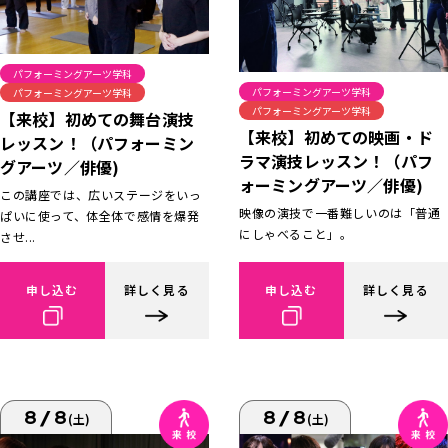
パフォーミングアーツ学科
パフォーミングアーツ学科
パフォーミングアーツ学科
パフォーミングアーツ学科
【来校】初めての舞台演技
【来校】初めての映画・ド
レッスン！（パフォーミン
ラマ演技レッスン！（パフ
グアーツ／俳優)
ォーミングアーツ／俳優)
この講座では、広いステージをいっ
映像の演技で一番難しいのは「普通
ぱいに使って、体全体で感情を爆発
にしゃべること」。
させ...
申し込む
詳しく見る
申し込む
詳しく見る
8/8
8/8
(土)
(土)