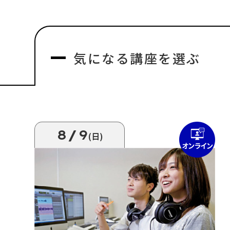
気になる
講座を選ぶ
8/9
(日)