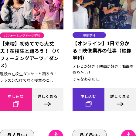
映像学科
パフォーミングアーツ学科
【オンライン】1日で分か
【来校】初めてでも大丈
る！映像業界の仕事（映像
夫！在校生と踊ろう！（パ
学科）
フォーミングアーツ／ダン
ス)
テレビが好き！映画が好き！動画を
作りたい！
現役の在校生ダンサーと踊ろう！
そんなあなたに...
レッスンだけでなく授業のこ...
申し込む
詳しく見る
申し込む
詳しく見る
8/8
8/8
(土)
(土)