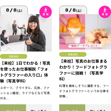
8/8
8/8
(土)
(土)
写真学科
写真学科
【来校】写真のお仕事まる
【来校】1日でわかる！写真
わかり！フードフォトグラ
を使ったお仕事解説「フォ
ファーに挑戦！（写真学
トグラファーの入り口」体
科）
験（写真学科）
料理を美味しそうに撮影する、フー
スポーツ、ブライダル、広告、ファ
ドフォトグラファーというお仕事を
ッション雑誌、ライブなどなど写真
体験...
のお...