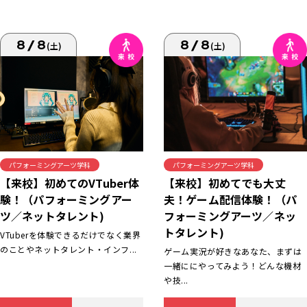
8/8
8/8
(土)
(土)
パフォーミングアーツ学科
パフォーミングアーツ学科
【来校】初めてでも大丈
【来校】初めてのVTuber体
夫！ゲーム配信体験！（パ
験！（パフォーミングアー
フォーミングアーツ／ネッ
ツ／ネットタレント)
トタレント)
VTuberを体験できるだけでなく業界
のことやネットタレント・インフ...
ゲーム実況が好きなあなた、まずは
一緒ににやってみよう！どんな機材
や技...