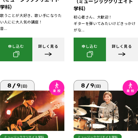
（ミュージッククリエイト
学科）
学科）
歌うことが大好き、歌い手になりた
初心者さん、大歓迎！
い人にに大人気の講座！
ギターを弾いてみたいけどきっかけ
音...
がな...
申し込む
詳しく見る
申し込む
詳しく見る
8/9
8/9
(日)
(日)
ミュージッククリエイト学科
ミュージッククリエイト学科