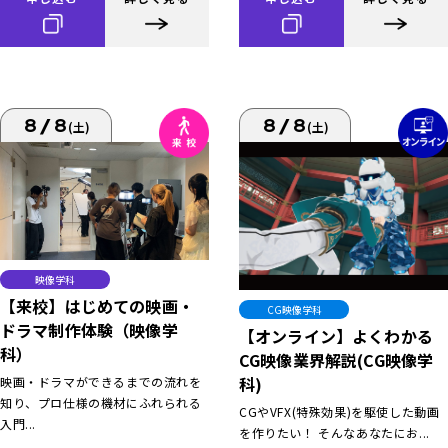
8/8
8/8
(土)
(土)
映像学科
【来校】はじめての映画・
CG映像学科
ドラマ制作体験（映像学
【オンライン】よくわかる
科）
CG映像業界解説(CG映像学
科)
映画・ドラマができるまでの流れを
知り、プロ仕様の機材にふれられる
CGやVFX(特殊効果)を駆使した動画
入門...
を作りたい！ そんなあなたにお...