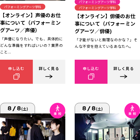
パフォーミングアーツ学科
パフォーミングアーツ学科
パフォーミングアーツ学科
【オンライン】声優のお仕
【オンライン】俳優のお仕
事について（パフォーミン
事について（パフォーミン
グアーツ／声優）
グアーツ／俳優)
「声優になりたい。でも、具体的に
「才能がないと無理なのかな？」そ
どんな準備をすればいいの？業界の
んな不安を抱えているあなたへ。
こと...
申し込む
詳しく見る
申し込む
詳しく見る
8/8
8/8
(土)
(土)