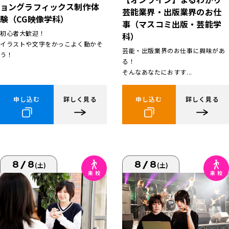
ョングラフィックス制作体
芸能業界・出版業界のお仕
験（CG映像学科）
事（マスコミ出版・芸能学
初心者大歓迎！
科）
イラストや文字をかっこよく動かそ
芸能・出版業界のお仕事に興味があ
う！
る！
そんなあなたにおすす...
申し込む
詳しく見る
申し込む
詳しく見る
8/8
8/8
(土)
(土)