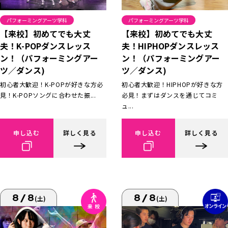
パフォーミングアーツ学科
パフォーミングアーツ学科
【来校】初めてでも大丈
【来校】初めてでも大丈
夫！K-POPダンスレッス
夫！HIPHOPダンスレッス
ン！（パフォーミングアー
ン！（パフォーミングアー
ツ／ダンス)
ツ／ダンス)
初心者大歓迎！K-POPが好きな方必
初心者大歓迎！HIPHOPが好きな方
見！K-POPソングに合わせた振...
必見！まずはダンスを通じてコミ
ュ...
申し込む
詳しく見る
申し込む
詳しく見る
8/8
8/8
(土)
(土)