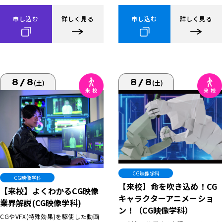
申し込む
詳しく見る
申し込む
詳しく見る
8/8
8/8
(土)
(土)
CG映像学科
CG映像学科
【来校】命を吹き込め！CG
【来校】よくわかるCG映像
キャラクターアニメーショ
業界解説(CG映像学科)
ン！（CG映像学科）
CGやVFX(特殊効果)を駆使した動画