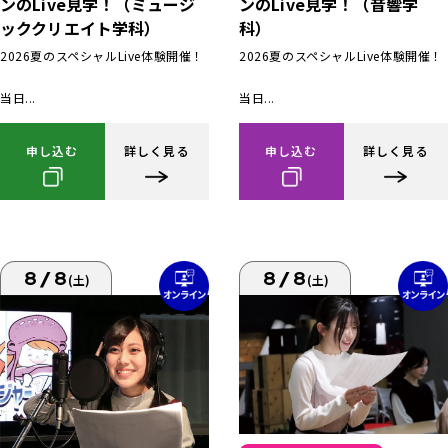
ンのLive見学！（ミュージ
ンのLive見学！（音響学
ッククリエイト学科）
科）
2026夏のスペシャルLive体験開催！
2026夏のスペシャルLive体験開催！
当日...
当日...
申し込む
詳しく見る
申し込む
詳しく見る
8/8
8/8
(土)
(土)