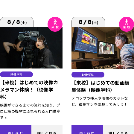
8/8
8/8
(土)
(土)
映像学科
映像学科
【来校】はじめての映像カ
【来校】はじめての動画編
メラマン体験！（映像学
集体験（映像学科）
科）
テロップの挿入や映像のカットな
ど、編集マンを体験してみよう！
映画ができるまでの流れを知り、プ
ロ仕様の機材にふれられる入門講座
です...
申し込む
詳しく見る
申し込む
詳しく見る