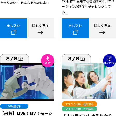
CG制作で使用する各種3DCGアニメ
を作りたい！ そんなあなたにお...
ーションの制作にチャレンジして
み...
申し込む
詳しく見る
申し込む
詳しく見る
8/8
8/8
(土)
(土)
マスコミ出版・芸能学科
CG映像学科
マスコミ出版・芸能学科
【来校】LIVE！MV！モーシ
【オンライン】まるわかり