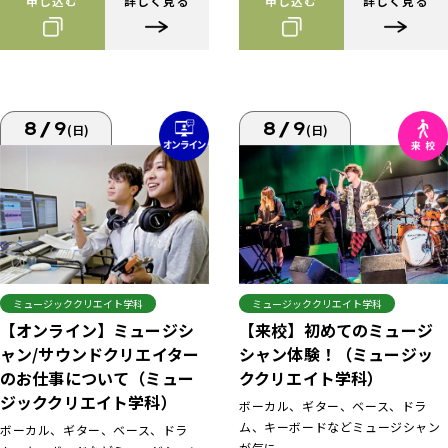
申し込む
詳しく見る
申し込む
詳しく見る
8/9
8/9
(日)
(日)
ミュージッククリエイト学科
ミュージッククリエイト学科
【来校】初めてのミュージ
【オンライン】ミュージシ
シャン体験！（ミュージッ
ャン/サウンドクリエイター
ククリエイト学科）
のお仕事について（ミュー
ジッククリエイト学科）
ボーカル、ギター、ベース、ドラ
ム、キーボードなどミュージシャン
ボーカル、ギター、ベース、ドラ
が気に...