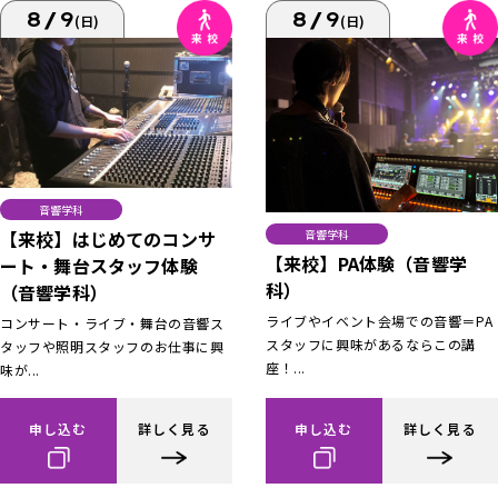
8/9
8/9
(日)
(日)
音響学科
【来校】はじめてのコンサ
音響学科
【来校】PA体験（音響学
ート・舞台スタッフ体験
科）
（音響学科）
ライブやイベント会場での音響＝PA
コンサート・ライブ・舞台の音響ス
スタッフに興味があるならこの講
タッフや照明スタッフのお仕事に興
座！...
味が...
申し込む
詳しく見る
申し込む
詳しく見る