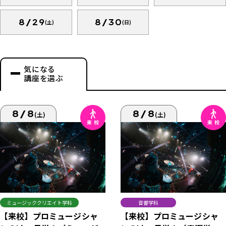
8/29
8/30
(土)
(日)
気になる
講座を選ぶ
8/8
8/8
(土)
(土)
ミュージッククリエイト学科
音響学科
【来校】プロミュージシャ
【来校】プロミュージシャ