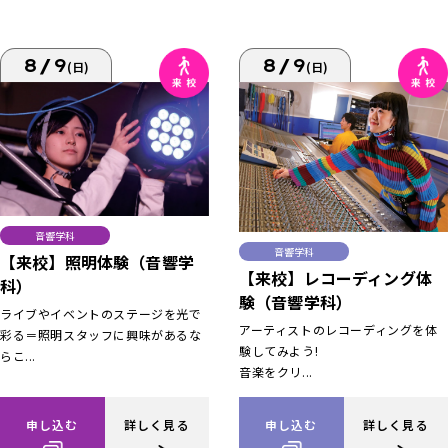
8/9
8/9
(日)
(日)
音響学科
音響学科
【来校】照明体験（音響学
【来校】レコーディング体
科）
験（音響学科）
ライブやイベントのステージを光で
アーティストのレコーディングを体
彩る＝照明スタッフに興味があるな
験してみよう!
らこ...
音楽をクリ...
申し込む
詳しく見る
申し込む
詳しく見る