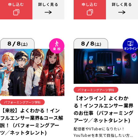
申し込む
詳しく見る
申し込む
詳しく見る
8/8
8/8
(土)
(土)
パフォーミングアーツ学科
【オンライン】よくわか
パフォーミングアーツ学科
る！インフルエンサー業界
【来校】よくわかる！イン
のお仕事（パフォーミング
フルエンサー業界&コース解
アーツ／ネットタレント)
説！（パフォーミングアー
配信者やVTuberになりたい！
ツ／ネットタレント)
YouTuberを本気で目指したい方...