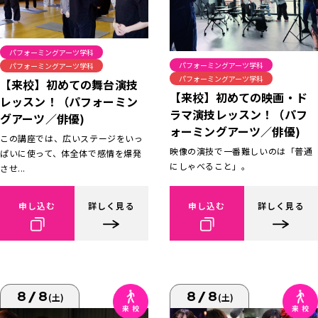
パフォーミングアーツ学科
パフォーミングアーツ学科
パフォーミングアーツ学科
パフォーミングアーツ学科
【来校】初めての舞台演技
【来校】初めての映画・ド
レッスン！（パフォーミン
ラマ演技レッスン！（パフ
グアーツ／俳優)
ォーミングアーツ／俳優)
この講座では、広いステージをいっ
映像の演技で一番難しいのは「普通
ぱいに使って、体全体で感情を爆発
にしゃべること」。
させ...
申し込む
詳しく見る
申し込む
詳しく見る
8/8
8/8
(土)
(土)