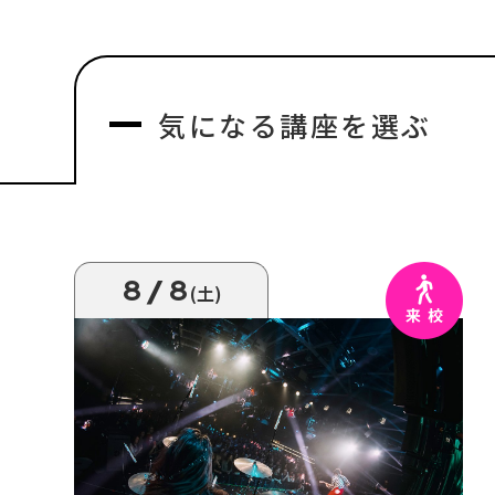
気になる
講座を選ぶ
8/8
(土)