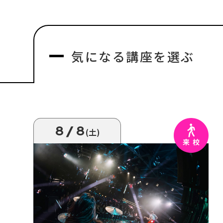
気になる
講座を選ぶ
8/8
(土)