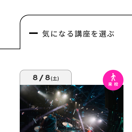
気になる
講座を選ぶ
8/8
(土)