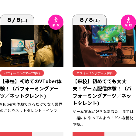
8/8
8/8
(土)
(土)
パフォーミングアーツ学科
パフォーミングアーツ学科
【来校】初めてでも大丈
【来校】初めてのVTuber体
夫！ゲーム配信体験！（パ
験！（パフォーミングアー
フォーミングアーツ／ネッ
ツ／ネットタレント)
トタレント)
VTuberを体験できるだけでなく業界
のことやネットタレント・インフ...
ゲーム実況が好きなあなた、まずは
一緒ににやってみよう！どんな機材
や技...