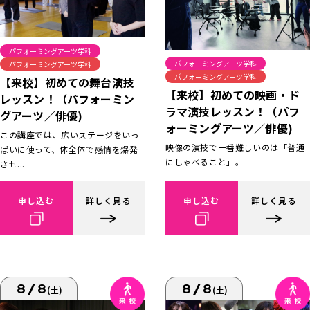
パフォーミングアーツ学科
パフォーミングアーツ学科
パフォーミングアーツ学科
パフォーミングアーツ学科
【来校】初めての舞台演技
【来校】初めての映画・ド
レッスン！（パフォーミン
ラマ演技レッスン！（パフ
グアーツ／俳優)
ォーミングアーツ／俳優)
この講座では、広いステージをいっ
映像の演技で一番難しいのは「普通
ぱいに使って、体全体で感情を爆発
にしゃべること」。
させ...
申し込む
詳しく見る
申し込む
詳しく見る
8/8
8/8
(土)
(土)