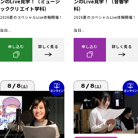
ンのLive見学！（ミュージ
ンのLive見学！（音響学
ッククリエイト学科）
科）
2026夏のスペシャルLive体験開催！
2026夏のスペシャルLive体験開催！
当日...
当日...
申し込む
詳しく見る
申し込む
詳しく見る
8/8
8/8
(土)
(土)