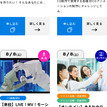
CG制作で使用する各種3DCGアニメ
を作りたい！ そんなあなたにお...
ーションの制作にチャレンジして
み...
申し込む
詳しく見る
申し込む
詳しく見る
8/8
8/8
(土)
(土)
マスコミ出版・芸能学科
CG映像学科
マスコミ出版・芸能学科
【来校】LIVE！MV！モーシ
【オンライン】まるわかり