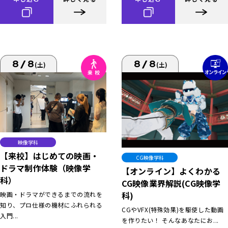
8/8
8/8
(土)
(土)
映像学科
【来校】はじめての映画・
CG映像学科
ドラマ制作体験（映像学
【オンライン】よくわかる
科）
CG映像業界解説(CG映像学
科)
映画・ドラマができるまでの流れを
知り、プロ仕様の機材にふれられる
CGやVFX(特殊効果)を駆使した動画
入門...
を作りたい！ そんなあなたにお...