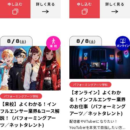
申し込む
詳しく見る
申し込む
詳しく見る
8/8
8/8
(土)
(土)
パフォーミングアーツ学科
【オンライン】よくわか
パフォーミングアーツ学科
る！インフルエンサー業界
【来校】よくわかる！イン
のお仕事（パフォーミング
フルエンサー業界&コース解
アーツ／ネットタレント)
説！（パフォーミングアー
配信者やVTuberになりたい！
ツ／ネットタレント)
YouTuberを本気で目指したい方...