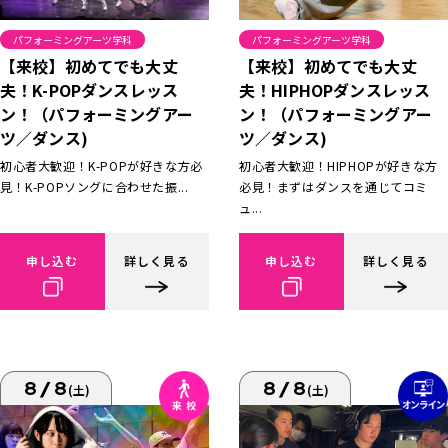
パフォーミングアーツ学科
パフォーミングアーツ学科
【来校】初めてでも大丈
【来校】初めてでも大丈
夫！K-POPダンスレッス
夫！HIPHOPダンスレッス
ン！（パフォーミングアー
ン！（パフォーミングアー
ツ／ダンス)
ツ／ダンス)
初心者大歓迎！K-POPが好きな方必
初心者大歓迎！HIPHOPが好きな方
見！K-POPソングに合わせた振...
必見！まずはダンスを通じてコミ
ュ...
申し込む
詳しく見る
申し込む
詳しく見る
8/8
8/8
(土)
(土)