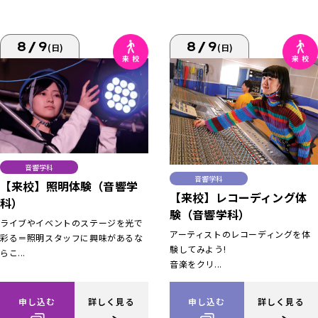
8/9
8/9
(日)
(日)
音響学科
音響学科
【来校】照明体験（音響学
【来校】レコーディング体
科）
験（音響学科）
ライブやイベントのステージを光で
アーティストのレコーディングを体
彩る＝照明スタッフに興味があるな
験してみよう!
らこ...
音楽をクリ...
申し込む
詳しく見る
申し込む
詳しく見る