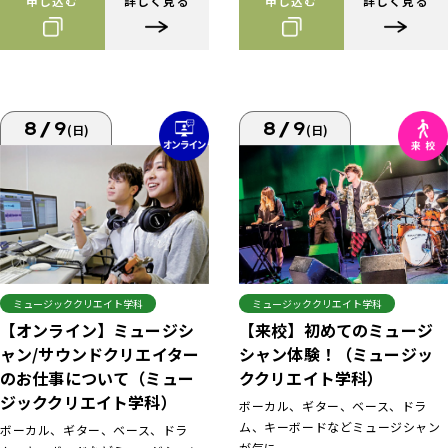
申し込む
詳しく見る
申し込む
詳しく見る
8/9
8/9
(日)
(日)
ミュージッククリエイト学科
ミュージッククリエイト学科
【来校】初めてのミュージ
【オンライン】ミュージシ
シャン体験！（ミュージッ
ャン/サウンドクリエイター
ククリエイト学科）
のお仕事について（ミュー
ジッククリエイト学科）
ボーカル、ギター、ベース、ドラ
ム、キーボードなどミュージシャン
ボーカル、ギター、ベース、ドラ
が気に...