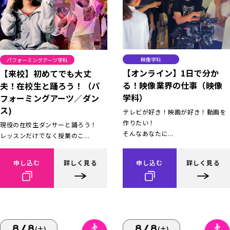
映像学科
パフォーミングアーツ学科
【オンライン】1日で分か
【来校】初めてでも大丈
る！映像業界の仕事（映像
夫！在校生と踊ろう！（パ
学科）
フォーミングアーツ／ダン
ス)
テレビが好き！映画が好き！動画を
作りたい！
現役の在校生ダンサーと踊ろう！
そんなあなたに...
レッスンだけでなく授業のこ...
申し込む
詳しく見る
申し込む
詳しく見る
8/8
8/8
(土)
(土)