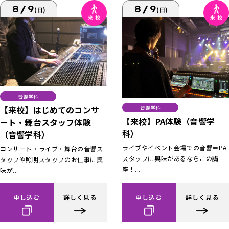
8/9
8/9
(日)
(日)
音響学科
【来校】はじめてのコンサ
音響学科
【来校】PA体験（音響学
ート・舞台スタッフ体験
科）
（音響学科）
ライブやイベント会場での音響＝PA
コンサート・ライブ・舞台の音響ス
スタッフに興味があるならこの講
タッフや照明スタッフのお仕事に興
座！...
味が...
申し込む
詳しく見る
申し込む
詳しく見る