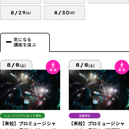
8/29
8/30
(土)
(日)
気になる
講座を選ぶ
8/8
8/8
(土)
(土)
ミュージッククリエイト学科
音響学科
【来校】プロミュージシャ
【来校】プロミュージシャ