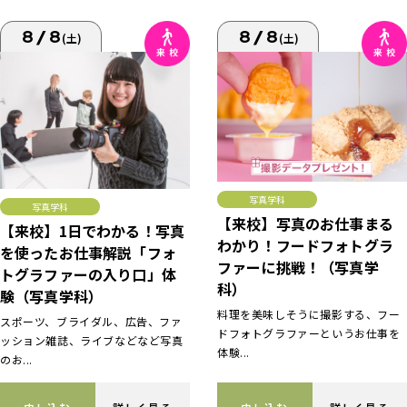
8/8
8/8
(土)
(土)
写真学科
写真学科
【来校】写真のお仕事まる
【来校】1日でわかる！写真
わかり！フードフォトグラ
を使ったお仕事解説「フォ
ファーに挑戦！（写真学
トグラファーの入り口」体
科）
験（写真学科）
料理を美味しそうに撮影する、フー
スポーツ、ブライダル、広告、ファ
ドフォトグラファーというお仕事を
ッション雑誌、ライブなどなど写真
体験...
のお...