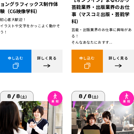
ョングラフィックス制作体
芸能業界・出版業界のお仕
験（CG映像学科）
事（マスコミ出版・芸能学
初心者大歓迎！
科）
イラストや文字をかっこよく動かそ
芸能・出版業界のお仕事に興味があ
う！
る！
そんなあなたにおすす...
申し込む
詳しく見る
申し込む
詳しく見る
8/8
8/8
(土)
(土)