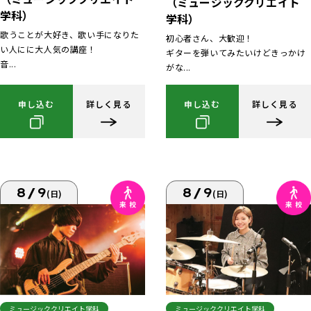
（ミュージッククリエイト
学科）
学科）
歌うことが大好き、歌い手になりた
初心者さん、大歓迎！
い人にに大人気の講座！
ギターを弾いてみたいけどきっかけ
音...
がな...
申し込む
詳しく見る
申し込む
詳しく見る
8/9
8/9
(日)
(日)
ミュージッククリエイト学科
ミュージッククリエイト学科