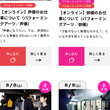
パフォーミングアーツ学科
パフォーミングアーツ学科
パフォーミングアーツ学科
【オンライン】声優のお仕
【オンライン】俳優のお仕
事について（パフォーミン
事について（パフォーミン
グアーツ／声優）
グアーツ／俳優)
「声優になりたい。でも、具体的に
「才能がないと無理なのかな？」そ
どんな準備をすればいいの？業界の
んな不安を抱えているあなたへ。
こと...
申し込む
詳しく見る
申し込む
詳しく見る
8/8
8/8
(土)
(土)