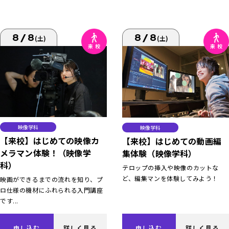
8/8
8/8
(土)
(土)
映像学科
映像学科
【来校】はじめての映像カ
【来校】はじめての動画編
メラマン体験！（映像学
集体験（映像学科）
科）
テロップの挿入や映像のカットな
ど、編集マンを体験してみよう！
映画ができるまでの流れを知り、プ
ロ仕様の機材にふれられる入門講座
です...
申し込む
詳しく見る
申し込む
詳しく見る