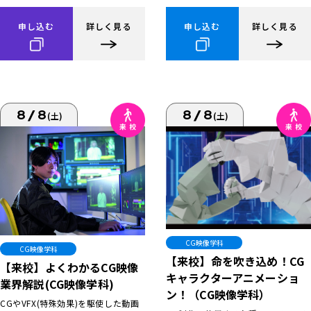
申し込む
詳しく見る
申し込む
詳しく見る
8/8
8/8
(土)
(土)
CG映像学科
CG映像学科
【来校】命を吹き込め！CG
【来校】よくわかるCG映像
キャラクターアニメーショ
業界解説(CG映像学科)
ン！（CG映像学科）
CGやVFX(特殊効果)を駆使した動画