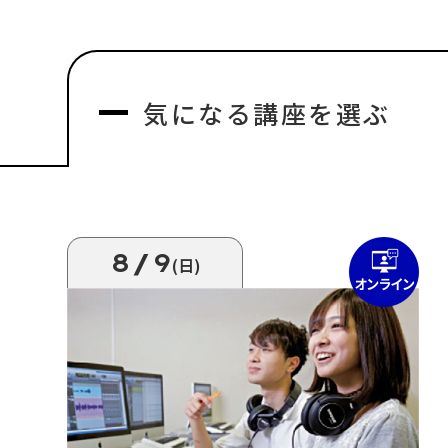
気になる
講座を選ぶ
8/9
(日)