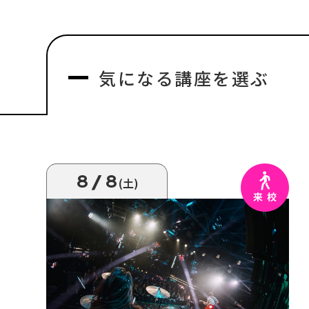
気になる
講座を選ぶ
8/8
(土)