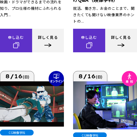
映画・ドラマができるまでの流れを
知り、プロ仕様の機材にふれられる
就活、働き方、お金のことまで、聞
入門...
きたくても聞けない映像業界のホン
トの...
申し込む
詳しく見る
申し込む
詳しく見る
8/16
8/16
(日)
(日)
CG映像学科
CG映像学科