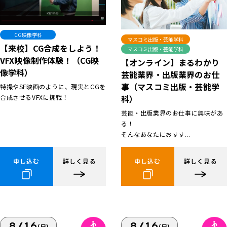
CG映像学科
マスコミ出版・芸能学科
【来校】CG合成をしよう！
マスコミ出版・芸能学科
VFX映像制作体験！（CG映
【オンライン】まるわかり
像学科）
芸能業界・出版業界のお仕
事（マスコミ出版・芸能学
特撮やSF映画のように、現実とCGを
合成させるVFXに挑戦！
科）
芸能・出版業界のお仕事に興味があ
る！
そんなあなたにおすす...
申し込む
詳しく見る
申し込む
詳しく見る
8/16
8/16
(日)
(日)