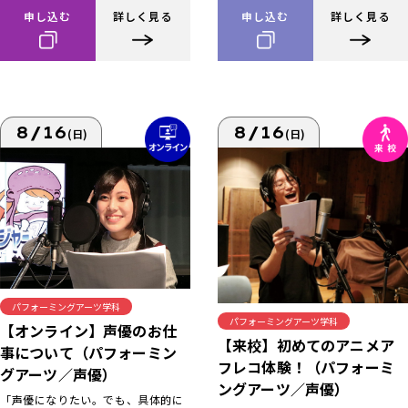
申し込む
詳しく見る
申し込む
詳しく見る
8/16
8/16
(日)
(日)
パフォーミングアーツ学科
パフォーミングアーツ学科
【オンライン】声優のお仕
【来校】初めてのアニメア
事について（パフォーミン
フレコ体験！（パフォーミ
グアーツ／声優）
ングアーツ／声優）
「声優になりたい。でも、具体的に