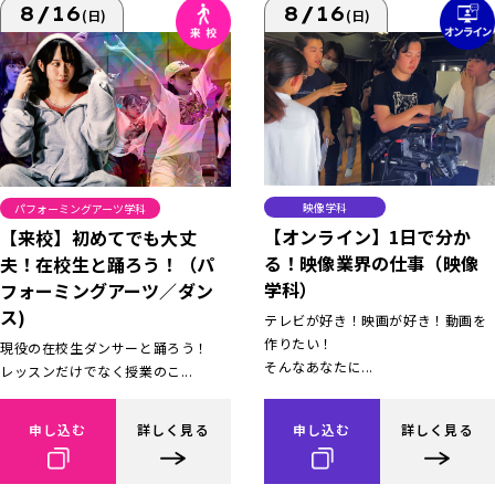
8/16
8/16
(日)
(日)
映像学科
パフォーミングアーツ学科
【オンライン】1日で分か
【来校】初めてでも大丈
る！映像業界の仕事（映像
夫！在校生と踊ろう！（パ
学科）
フォーミングアーツ／ダン
ス)
テレビが好き！映画が好き！動画を
作りたい！
現役の在校生ダンサーと踊ろう！
そんなあなたに...
レッスンだけでなく授業のこ...
申し込む
詳しく見る
申し込む
詳しく見る