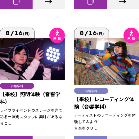
8/16
8/16
(日)
(日)
音響学科
音響学科
【来校】照明体験（音響学
【来校】レコーディング体
科）
験（音響学科）
ライブやイベントのステージを光で
アーティストのレコーディングを体
彩る＝照明スタッフに興味があるな
験してみよう!
らこ...
音楽をクリ...