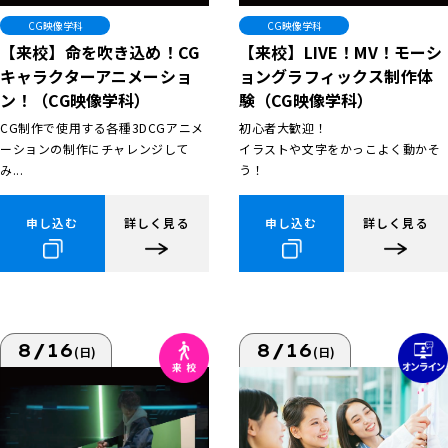
CG映像学科
CG映像学科
【来校】命を吹き込め！CG
【来校】LIVE！MV！モーシ
キャラクターアニメーショ
ョングラフィックス制作体
ン！（CG映像学科）
験（CG映像学科）
CG制作で使用する各種3DCGアニメ
初心者大歓迎！
ーションの制作にチャレンジして
イラストや文字をかっこよく動かそ
み...
う！
申し込む
詳しく見る
申し込む
詳しく見る
8/16
8/16
(日)
(日)