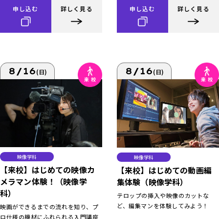
申し込む
詳しく見る
申し込む
詳しく見る
8/16
8/16
(日)
(日)
映像学科
映像学科
【来校】はじめての映像カ
【来校】はじめての動画編
メラマン体験！（映像学
集体験（映像学科）
科）
テロップの挿入や映像のカットな
ど、編集マンを体験してみよう！
映画ができるまでの流れを知り、プ
ロ仕様の機材にふれられる入門講座