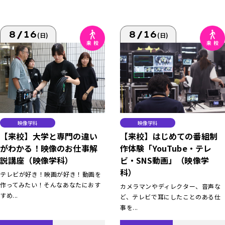
8/16
8/16
(日)
(日)
映像学科
映像学科
【来校】大学と専門の違い
【来校】はじめての番組制
がわかる！映像のお仕事解
作体験「YouTube・テレ
説講座（映像学科）
ビ・SNS動画」（映像学
科）
テレビが好き！映画が好き！動画を
作ってみたい！そんなあなたにおす
カメラマンやディレクター、音声な
すめ...
ど、テレビで耳にしたことのある仕
事を...