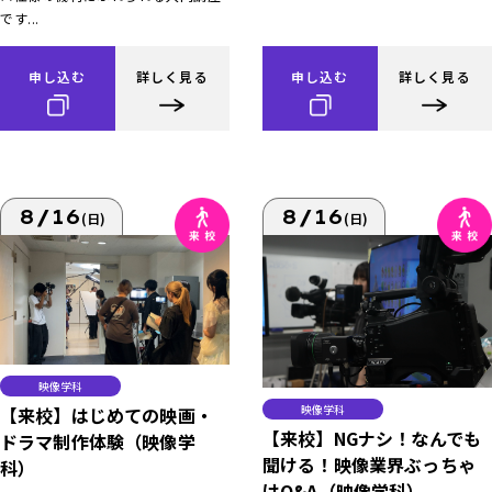
です...
申し込む
詳しく見る
申し込む
詳しく見る
8/16
8/16
(日)
(日)
映像学科
映像学科
【来校】はじめての映画・
【来校】NGナシ！なんでも
ドラマ制作体験（映像学
聞ける！映像業界ぶっちゃ
科）
けQ&A（映像学科）