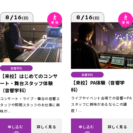
8/16
8/16
(日)
(日)
音響学科
【来校】はじめてのコンサ
音響学科
【来校】PA体験（音響学
ート・舞台スタッフ体験
科）
（音響学科）
ライブやイベント会場での音響＝PA
コンサート・ライブ・舞台の音響ス
スタッフに興味があるならこの講
タッフや照明スタッフのお仕事に興
座！...
味が...
申し込む
詳しく見る
申し込む
詳しく見る