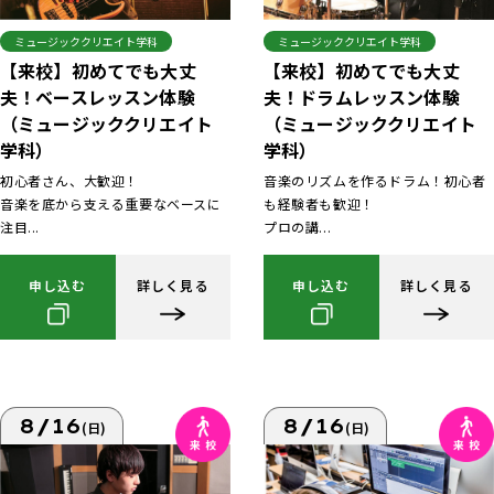
ミュージッククリエイト学科
ミュージッククリエイト学科
【来校】初めてでも大丈
【来校】初めてでも大丈
夫！ベースレッスン体験
夫！ドラムレッスン体験
（ミュージッククリエイト
（ミュージッククリエイト
学科）
学科）
初心者さん、大歓迎！
音楽のリズムを作るドラム！初心者
音楽を底から支える重要なベースに
も経験者も歓迎！
注目...
プロの講...
申し込む
詳しく見る
申し込む
詳しく見る
8/16
8/16
(日)
(日)