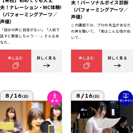
【来校】初めてでも大丈
夫！パーソナルボイス診断
夫！ナレーション・MC体験!
（パフォーミングアーツ／
（パフォーミングアーツ／
声優）
声優）
この講座では、プロの先生があなた
「自分の声に自信がない」「人前で
の声を聴いて、「実はこんな役が向
話すと緊張しちゃう……」そんなあ
いて...
なた...
申し込む
詳しく見る
申し込む
詳しく見る
8/16
8/16
(日)
(日)