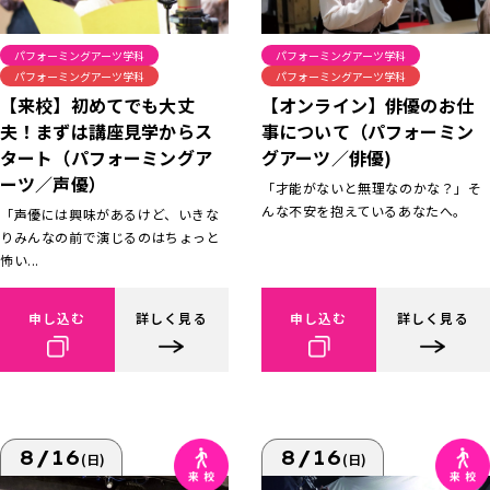
パフォーミングアーツ学科
パフォーミングアーツ学科
パフォーミングアーツ学科
パフォーミングアーツ学科
【来校】初めてでも大丈
【オンライン】俳優のお仕
夫！まずは講座見学からス
事について（パフォーミン
タート（パフォーミングア
グアーツ／俳優)
ーツ／声優）
「才能がないと無理なのかな？」そ
んな不安を抱えているあなたへ。
「声優には興味があるけど、いきな
りみんなの前で演じるのはちょっと
怖い...
申し込む
詳しく見る
申し込む
詳しく見る
8/16
8/16
(日)
(日)